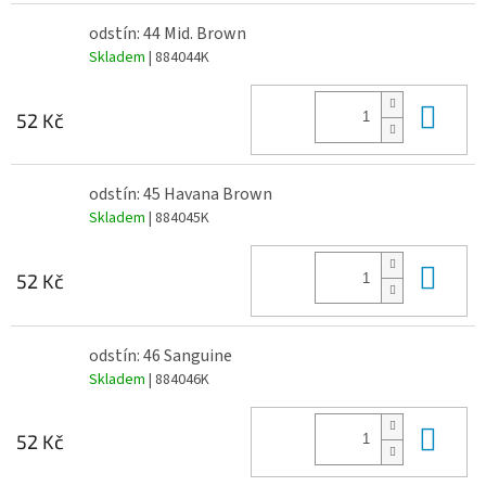
odstín: 44 Mid. Brown
Skladem
| 884044K
Do 
52 Kč
odstín: 45 Havana Brown
Skladem
| 884045K
Do 
52 Kč
odstín: 46 Sanguine
Skladem
| 884046K
Do 
52 Kč