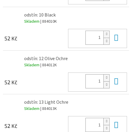
odstín: 10 Black
Skladem
| 884010K
Do 
52 Kč
odstín: 12 Olive Ochre
Skladem
| 884012K
Do 
52 Kč
odstín: 13 Light Ochre
Skladem
| 884013K
Do 
52 Kč