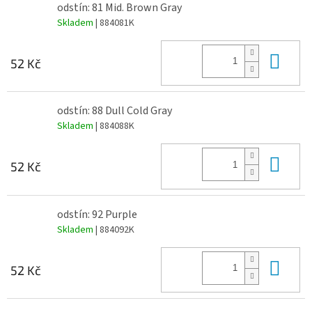
odstín: 81 Mid. Brown Gray
Skladem
| 884081K
Do 
52 Kč
odstín: 88 Dull Cold Gray
Skladem
| 884088K
Do 
52 Kč
odstín: 92 Purple
Skladem
| 884092K
Do 
52 Kč