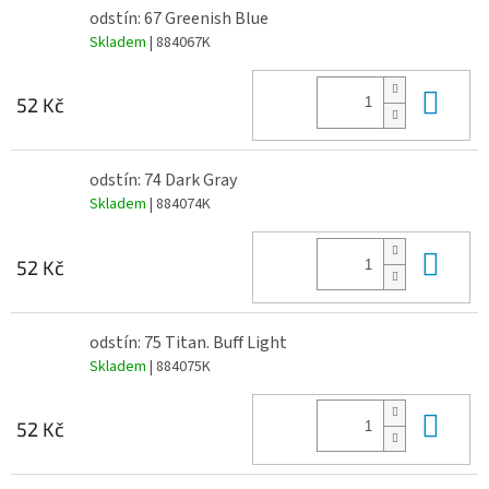
odstín: 67 Greenish Blue
Skladem
| 884067K
Do 
52 Kč
odstín: 74 Dark Gray
Skladem
| 884074K
Do 
52 Kč
odstín: 75 Titan. Buff Light
Skladem
| 884075K
Do 
52 Kč