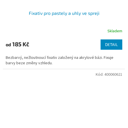
Fixativ pro pastely a uhly ve spreji
Skladem
185 Kč
od
DETAIL
Bezbarvý, nežloutnoucí fixativ založený na akrylové bázi. Fixuje
barvy beze změny vzhledu.
Kód:
400060621