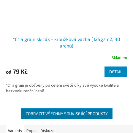
"C" à grain skicák - kroužková vazba (125g/m2, 30
archů)
Skladem
79 Kč
od
DETAIL
"C" à grain je oblíbený po celém světě díky své vysoké kvalitě a
bezkonkurenční ceně.
ZOBRAZIT VŠECHNY SOUVISEJÍCÍ PRODUKTY
Varianty
Popis
Diskuze