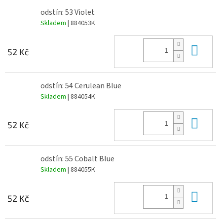
odstín: 53 Violet
Skladem
| 884053K
Do 
52 Kč
odstín: 54 Cerulean Blue
Skladem
| 884054K
Do 
52 Kč
odstín: 55 Cobalt Blue
Skladem
| 884055K
Do 
52 Kč