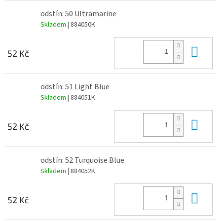
odstín: 50 Ultramarine
Skladem
| 884050K
Do 
52 Kč
odstín: 51 Light Blue
Skladem
| 884051K
Do 
52 Kč
odstín: 52 Turquoise Blue
Skladem
| 884052K
Do 
52 Kč