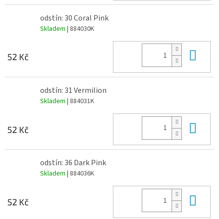
odstín: 30 Coral Pink
Skladem
| 884030K
Do 
52 Kč
odstín: 31 Vermilion
Skladem
| 884031K
Do 
52 Kč
odstín: 36 Dark Pink
Skladem
| 884036K
Do 
52 Kč