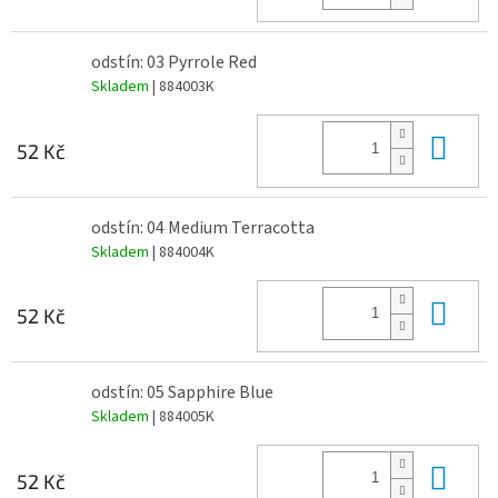
odstín: 03 Pyrrole Red
Skladem
| 884003K
Do 
52 Kč
odstín: 04 Medium Terracotta
Skladem
| 884004K
Do 
52 Kč
odstín: 05 Sapphire Blue
Skladem
| 884005K
Do 
52 Kč