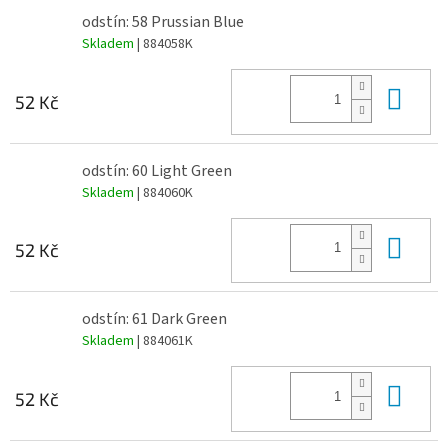
odstín: 58 Prussian Blue
Skladem
| 884058K
Do 
52 Kč
odstín: 60 Light Green
Skladem
| 884060K
Do 
52 Kč
odstín: 61 Dark Green
Skladem
| 884061K
Do 
52 Kč