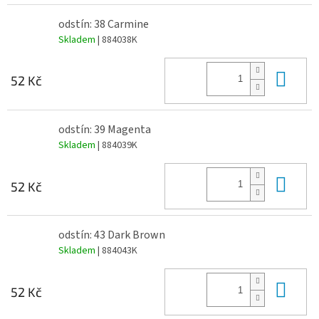
odstín: 38 Carmine
Skladem
| 884038K
Do 
52 Kč
odstín: 39 Magenta
Skladem
| 884039K
Do 
52 Kč
odstín: 43 Dark Brown
Skladem
| 884043K
Do 
52 Kč