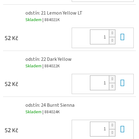
odstín: 21 Lemon Yellow LT
Skladem
| 884021K
Do 
52 Kč
odstín: 22 Dark Yellow
Skladem
| 884022K
Do 
52 Kč
odstín: 24 Burnt Sienna
Skladem
| 884024K
Do 
52 Kč