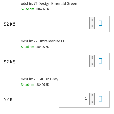
odstín: 76 Design Emerald Green
Skladem
| 884076K
Do 
52 Kč
odstín: 77 Ultramarine LT
Skladem
| 884077K
Do 
52 Kč
odstín: 78 Bluish Gray
Skladem
| 884078K
Do 
52 Kč