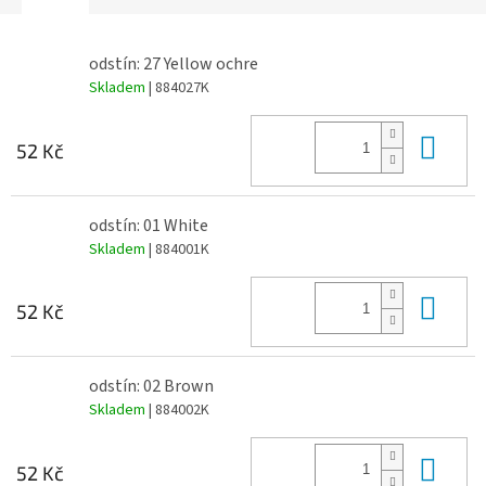
odstín: 27 Yellow ochre
Skladem
| 884027K
Do 
52 Kč
odstín: 01 White
Skladem
| 884001K
Do 
52 Kč
odstín: 02 Brown
Skladem
| 884002K
Do 
52 Kč