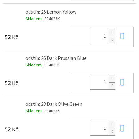
odstín: 25 Lemon Yellow
Skladem
| 884025K
Do 
52 Kč
odstín: 26 Dark Prussian Blue
Skladem
| 884026K
Do 
52 Kč
odstín: 28 Dark Olive Green
Skladem
| 884028K
Do 
52 Kč