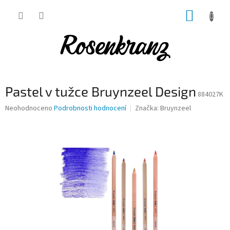
Přejít
NÁKUP
na
obsah
KOŠÍK
Pastel v tužce Bruynzeel Design
884027K
Průměrné
Neohodnoceno
Podrobnosti hodnocení
Značka:
Bruynzeel
hodnocení
produktu
je
0,0
z
5
hvězdiček.