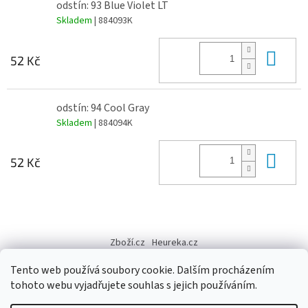
odstín: 93 Blue Violet LT
Skladem
| 884093K
Do 
52 Kč
odstín: 94 Cool Gray
Skladem
| 884094K
Do 
52 Kč
Z
á
Zboží.cz
Heureka.cz
p
a
Tento web používá soubory cookie. Dalším procházením
t
tohoto webu vyjadřujete souhlas s jejich používáním.
í