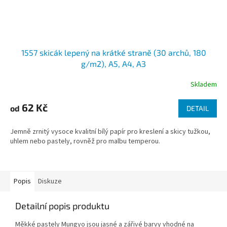
1557 skicák lepený na krátké straně (30 archů, 180
g/m2), A5, A4, A3
Skladem
62 Kč
od
DETAIL
Jemně zrnitý vysoce kvalitní bílý papír pro kreslení a skicy tužkou,
uhlem nebo pastely, rovněž pro malbu temperou.
Popis
Diskuze
Detailní popis produktu
Měkké pastely Mungyo jsou jasné a zářivé barvy vhodné na