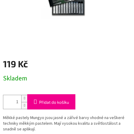
119 Kč
Měrná
Skladem
cena:
Přidat do košíku
Měkké pastely Mungyo jsou jasné a zářivé barvy vhodné na veškeré
techniky měkkým pastelem. Mají vysokou kvalitu a světlostálost a
snadně se aplikují.