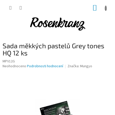
Přejít
NÁKUP
na
obsah
KOŠÍK
Sada měkkých pastelů Grey tones
HQ 12 ks
MPV12G
Průměrné
Neohodnoceno
Podrobnosti hodnocení
Značka:
Mungyo
hodnocení
produktu
je
0,0
z
5
hvězdiček.