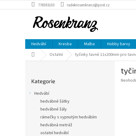
Přejít
776593103
radekrosenkranz@post.cz
na
obsah
Hedvábí
Kresba
Malba
Hobby barvy
Domů
Ostatní
tyčinky tavné 11x200mm pro tavno
P
tyči
o
Přeskočit
s
Průměr
Neohod
Kategorie
kategorie
t
hodnoce
r
produkt
Hedvábí
a
je
hedvábné šátky
0,0
n
z
hedvábné šály
n
5
í
rámečky s vypnutým hedvábím
hvězdič
p
hedvábná metráž
a
ostatní hedvábí