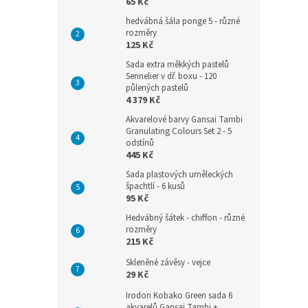
65 Kč
hedvábná šála ponge 5 - různé
rozměry
125 Kč
Sada extra měkkých pastelů
Sennelier v dř. boxu - 120
půlených pastelů
4 379 Kč
Akvarelové barvy Gansai Tambi
Granulating Colours Set 2 - 5
odstínů
445 Kč
Sada plastových uměleckých
špachtlí - 6 kusů
95 Kč
Hedvábný šátek - chiffon - různé
rozměry
215 Kč
Skleněné závěsy - vejce
29 Kč
Irodori Kobako Green sada 6
akvarelů Gansai Tambi +