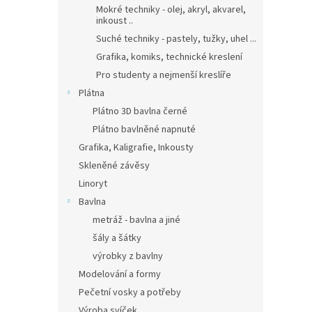
Mokré techniky - olej, akryl, akvarel,
inkoust ..
Suché techniky - pastely, tužky, uhel ...
Grafika, komiks, technické kreslení
Pro studenty a nejmenší kreslíře
Plátna
Plátno 3D bavlna černé
Plátno bavlněné napnuté
Grafika, Kaligrafie, Inkousty
Skleněné závěsy
Linoryt
Bavlna
metráž - bavlna a jiné
šály a šátky
výrobky z bavlny
Modelování a formy
Pečetní vosky a potřeby
Výroba svíček