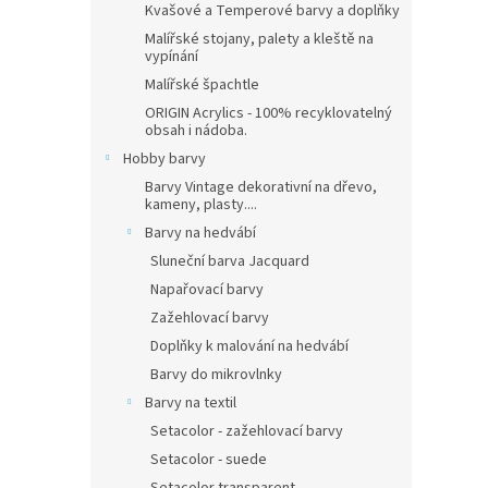
Kvašové a Temperové barvy a doplňky
Malířské stojany, palety a kleště na
vypínání
Malířské špachtle
ORIGIN Acrylics - 100% recyklovatelný
obsah i nádoba.
Hobby barvy
Barvy Vintage dekorativní na dřevo,
kameny, plasty....
Barvy na hedvábí
Sluneční barva Jacquard
Napařovací barvy
Zažehlovací barvy
Doplňky k malování na hedvábí
Barvy do mikrovlnky
Barvy na textil
Setacolor - zažehlovací barvy
Setacolor - suede