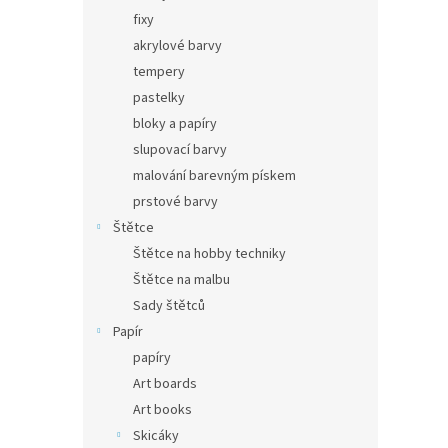
fixy
akrylové barvy
tempery
pastelky
bloky a papíry
slupovací barvy
malování barevným pískem
prstové barvy
Štětce
Štětce na hobby techniky
Štětce na malbu
Sady štětců
Papír
papíry
Art boards
Art books
Skicáky