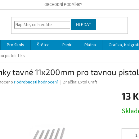
OBCHODNÍ PODMÍNKY
HLEDAT
Pro školy
Štětce
Papír
Plátna
Grafika, Kaligraf
u pistoli 1 ks
nky tavné 11x200mm pro tavnou pistoli
né
noceno
Podrobnosti hodnocení
Značka:
Extol Craft
ní
13 K
u
Měrná
Skla
cena:
ek.