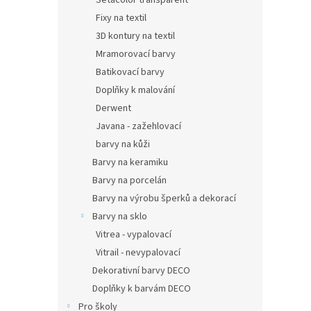
Setacolor transparent
Fixy na textil
3D kontury na textil
Mramorovací barvy
Batikovací barvy
Doplňky k malování
Derwent
Javana - zažehlovací
barvy na kůži
Barvy na keramiku
Barvy na porcelán
Barvy na výrobu šperků a dekorací
Barvy na sklo
Vitrea - vypalovací
Vitrail - nevypalovací
Dekorativní barvy DECO
Doplňky k barvám DECO
Pro školy