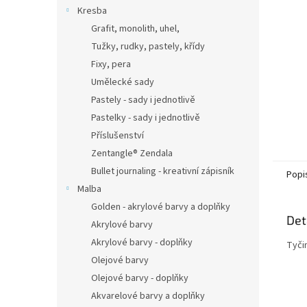
n
Kresba
e
Grafit, monolith, uhel,
l
Tužky, rudky, pastely, křídy
Fixy, pera
Umělecké sady
Pastely - sady i jednotlivě
Pastelky - sady i jednotlivě
Příslušenství
Zentangle® Zendala
Bullet journaling - kreativní zápisník
Popi
Malba
Golden - akrylové barvy a doplňky
Det
Akrylové barvy
Akrylové barvy - doplňky
Tyči
Olejové barvy
Olejové barvy - doplňky
Akvarelové barvy a doplňky