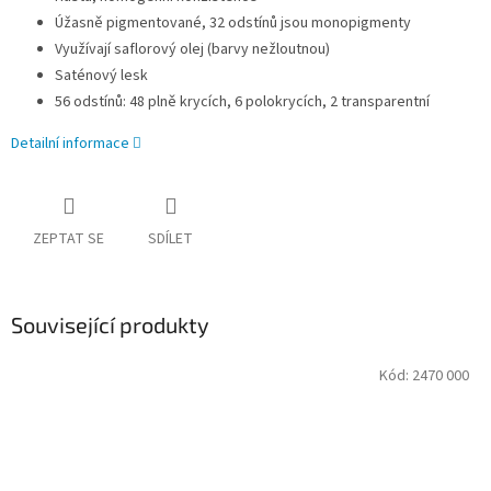
Úžasně pigmentované, 32 odstínů jsou monopigmenty
Využívají saflorový olej (barvy nežloutnou)
Saténový lesk
56 odstínů: 48 plně krycích, 6 polokrycích, 2 transparentní
Detailní informace
ZEPTAT SE
SDÍLET
Související produkty
Kód:
2470 000