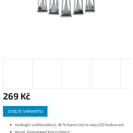
269 Kč
Měrná
ZVOLTE VARIANTU
cena:
Vynikající světlostálost, 98 % barev má to nejvyšší hodnocení
Hustá, homogenní konzistence