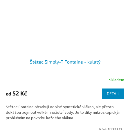
Štětec Simply-T Fontaine - kulatý
Skladem
52 Kč
od
DETAIL
Štětce Fontaine obsahují odolné syntetické vlákno, ale přesto
dokážou pojmout velké množství vody. Je to díky mikroskopickým
prohlubním na povrchu každého vlákna.
Kód:
N135373..