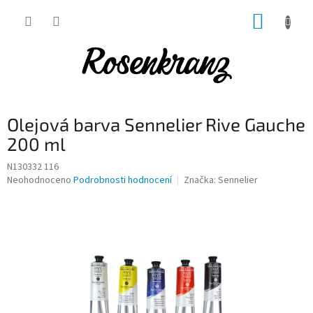
Přejít
NÁKUP
na
obsah
KOŠÍK
Olejová barva Sennelier Rive Gauche
200 ml
N130332 116
Průměrné
Neohodnoceno
Podrobnosti hodnocení
Značka:
Sennelier
hodnocení
produktu
je
0,0
z
5
hvězdiček.