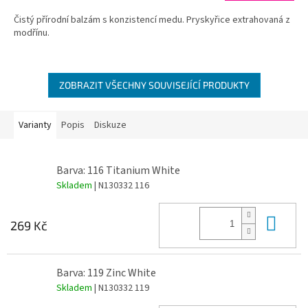
Čistý přírodní balzám s konzistencí medu. Pryskyřice extrahovaná z
modřínu.
ZOBRAZIT VŠECHNY SOUVISEJÍCÍ PRODUKTY
Varianty
Popis
Diskuze
Barva: 116 Titanium White
Skladem
| N130332 116
Do 
269 Kč
Barva: 119 Zinc White
Skladem
| N130332 119