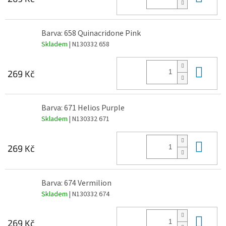
Barva: 658 Quinacridone Pink
Skladem
| N130332 658
Do 
269 Kč
Barva: 671 Helios Purple
Skladem
| N130332 671
Do 
269 Kč
Barva: 674 Vermilion
Skladem
| N130332 674
Do 
269 Kč