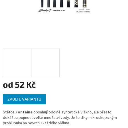
od
52 Kč
Měrná
ZVOLTE VARIANTU
cena:
Štětce
Fontaine
obsahují odolné syntetické vlákno, ale přesto
dokážou pojmout velké množství vody. Je to díky mikroskopickým
prohlubním na povrchu každého vlákna.