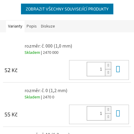
ZOBRAZIT VŠECHNY SOUVISEJÍCÍ PRODUKTY
Varianty
Popis
Diskuze
rozměr: č. 000 (1,0 mm)
Skladem
| 2470 000
Do 
52 Kč
rozměr: č. 0 (1,2 mm)
Skladem
| 2470 0
Do 
55 Kč