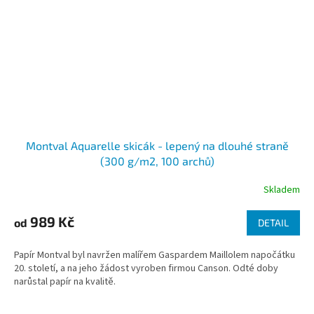
Montval Aquarelle skicák - lepený na dlouhé straně
(300 g/m2, 100 archů)
Skladem
989 Kč
od
DETAIL
Papír Montval byl navržen malířem Gaspardem Maillolem napočátku
20. století, a na jeho žádost vyroben firmou Canson. Odté doby
narůstal papír na kvalitě.