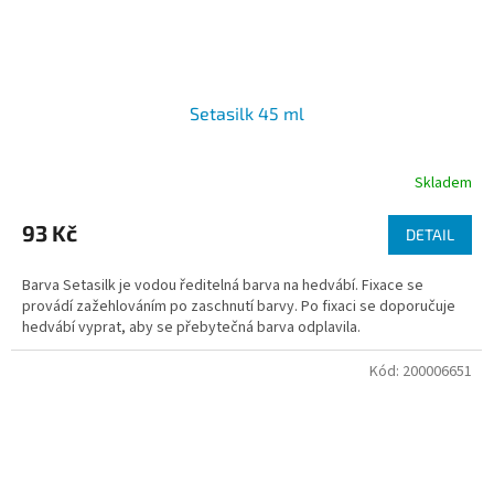
Setasilk 45 ml
Skladem
93 Kč
DETAIL
Barva Setasilk je vodou ředitelná barva na hedvábí. Fixace se
provádí zažehlováním po zaschnutí barvy. Po fixaci se doporučuje
hedvábí vyprat, aby se přebytečná barva odplavila.
Kód:
200006651