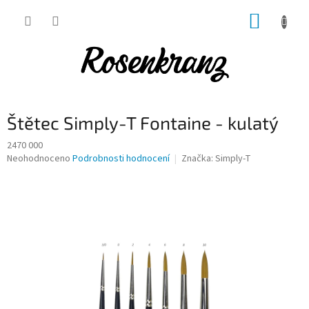
Přejít
NÁKUP
na
obsah
KOŠÍK
Štětec Simply-T Fontaine - kulatý
2470 000
Průměrné
Neohodnoceno
Podrobnosti hodnocení
Značka:
Simply-T
hodnocení
produktu
je
0,0
z
5
hvězdiček.