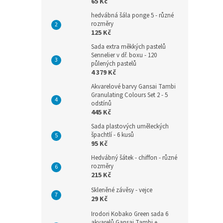
65 Kč
hedvábná šála ponge 5 - různé
rozměry
125 Kč
Sada extra měkkých pastelů
Sennelier v dř. boxu - 120
půlených pastelů
4 379 Kč
Akvarelové barvy Gansai Tambi
Granulating Colours Set 2 - 5
odstínů
445 Kč
Sada plastových uměleckých
špachtlí - 6 kusů
95 Kč
Hedvábný šátek - chiffon - různé
rozměry
215 Kč
Skleněné závěsy - vejce
29 Kč
Irodori Kobako Green sada 6
akvarelů Gansai Tambi +