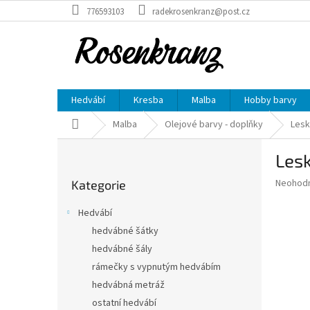
Přejít
776593103
radekrosenkranz@post.cz
na
obsah
Hedvábí
Kresba
Malba
Hobby barvy
Domů
Malba
Olejové barvy - doplňky
Lesk
P
Lesk
o
Přeskočit
s
Průměr
Neohod
Kategorie
kategorie
t
hodnoce
r
produkt
Hedvábí
a
je
hedvábné šátky
0,0
n
z
hedvábné šály
n
5
í
rámečky s vypnutým hedvábím
hvězdič
p
hedvábná metráž
a
ostatní hedvábí