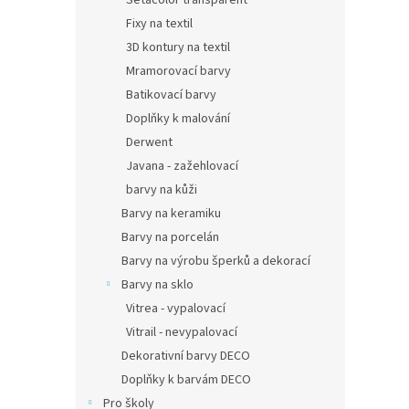
Setacolor transparent
Fixy na textil
3D kontury na textil
Mramorovací barvy
Batikovací barvy
Doplňky k malování
Derwent
Javana - zažehlovací
barvy na kůži
Barvy na keramiku
Barvy na porcelán
Barvy na výrobu šperků a dekorací
Barvy na sklo
Vitrea - vypalovací
Vitrail - nevypalovací
Dekorativní barvy DECO
Doplňky k barvám DECO
Pro školy