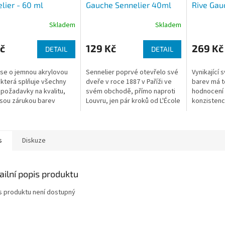
lier - 60 ml
Gauche Sennelier 40ml
Rive Gau
Skladem
Skladem
č
129 Kč
269 Kč
DETAIL
DETAIL
se o jemnou akrylovou
Sennelier poprvé otevřelo své
Vynikající 
 která splňuje všechny
dveře v roce 1887 v Paříži ve
barev má t
 požadavky na kvalitu,
svém obchodě, přímo naproti
hodnocení
jsou zárukou barev
Louvru, jen pár kroků od L'École
konzisten
ier.
des Beaux-Arts, pařížské
pigmentova
umělecké školy a centra...
monopigmen
saflorový ol
s
Diskuze
ailní popis produktu
s produktu není dostupný