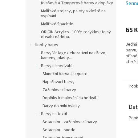
Senne
Kvašové a Temperové barvy a doplňky
Malířské stojany, palety a kleště na
vypínání
Malířské špachtle
65 K
ORIGIN Acrylics - 100% recyklovatelný
obsah i nádoba.
Jedná 
Hobby barvy
barvu,
Barvy Vintage dekorativní na dřevo,
přísné
kameny, plasty....
které 
Barvy na hedvábí
Sennel
Sluneční barva Jacquard
Napařovací barvy
Popi
Zažehlovací barvy
Doplňky k malování na hedvábí
Barvy do mikrovlnky
Det
Barvy na textil
Popi
Setacolor - zažehlovací barvy
Setacolor - suede