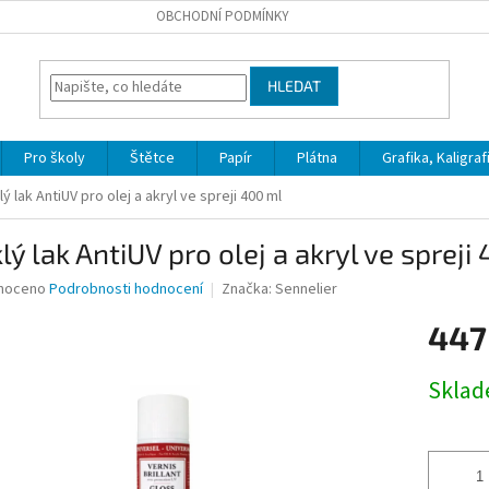
OBCHODNÍ PODMÍNKY
HLEDAT
Pro školy
Štětce
Papír
Plátna
Grafika, Kaligraf
lý lak AntiUV pro olej a akryl ve spreji 400 ml
lý lak AntiUV pro olej a akryl ve spreji
né
noceno
Podrobnosti hodnocení
Značka:
Sennelier
ní
447
u
Měrná
Skla
cena:
ek.