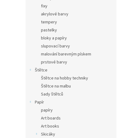
fixy
akrylové barvy
tempery
pastelky
bloky a papíry
slupovací barvy
malování barevným pískem
prstové barvy
Štětce
Štětce na hobby techniky
Štětce na malbu
Sady štětců
Papír
papíry
Art boards
Art books
Skicáky