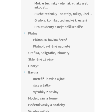
Mokré techniky - olej, akryl, akvarel,
inkoust ..
Suché techniky - pastely, tužky, uhel ...
Grafika, komiks, technické kreslení
Pro studenty a nejmenší kreslíře
Plátna
Plátno 3D bavlna černé
Plátno bavlněné napnuté
Grafika, Kaligrafie, Inkousty
Skleněné závěsy
Linoryt
Bavlna
metráž - bavlna a jiné
šály a šátky
výrobky z bavlny
Modelování a formy
Pečetní vosky a potřeby
Výroba svíček