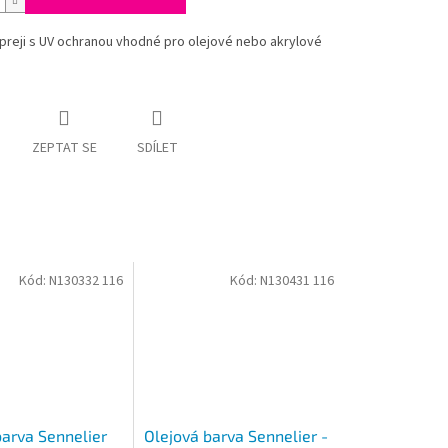
preji s UV ochranou vhodné pro olejové nebo akrylové
ZEPTAT SE
SDÍLET
Kód:
N130332 116
Kód:
N130431 116
barva Sennelier
Olejová barva Sennelier -