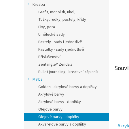
n
Kresba
e
Grafit, monolith, uhel,
l
Tužky, rudky, pastely, křídy
Fixy, pera
Umělecké sady
Pastely - sady i jednotlivě
Pastelky - sady i jednotlivě
Příslušenství
Zentangle® Zendala
Souvi
Bullet journaling - kreativní zápisník
Malba
Golden - akrylové barvy a doplňky
Akrylové barvy
Akrylové barvy - doplňky
Olejové barvy
Olejové barvy - doplňky
Akvarelové barvy a doplňky
Akryl