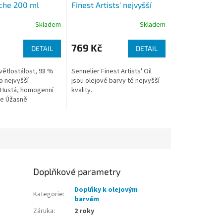
che 200 ml
Finest Artists' nejvyšší
kvality 200 ml
Skladem
Skladem
769 Kč
DETAIL
DETAIL
světlostálost, 98 %
Sennelier Finest Artists' Oil
o nejvyšší
jsou olejové barvy té nejvyšší
 Hustá, homogenní
kvality.
ce Úžasně
né, 32 odstínů jsou
ty Využívají
ej (barvy...
Doplňkové parametry
Doplňky k olejovým
Kategorie
:
barvám
Záruka
:
2 roky