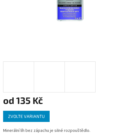
od
135 Kč
Měrná
ZVOLTE VARIANTU
cena:
Minerální líh bez zápachu je silné rozpouštědlo.