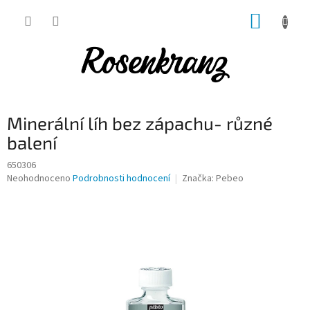
Přejít
NÁKUP
na
obsah
KOŠÍK
Minerální líh bez zápachu- různé
balení
650306
Průměrné
Neohodnoceno
Podrobnosti hodnocení
Značka:
Pebeo
hodnocení
produktu
je
0,0
z
5
hvězdiček.