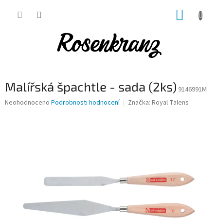
Přejít
NÁKUP
na
obsah
KOŠÍK
Malířská špachtle - sada (2ks)
9146991M
Průměrné
Neohodnoceno
Podrobnosti hodnocení
Značka:
Royal Talens
hodnocení
produktu
je
0,0
z
5
hvězdiček.