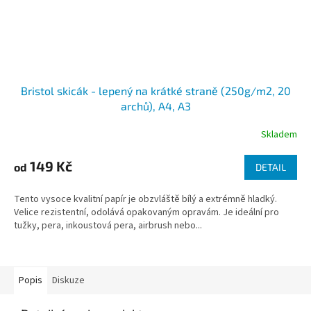
Bristol skicák - lepený na krátké straně (250g/m2, 20
archů), A4, A3
Skladem
149 Kč
od
DETAIL
Tento vysoce kvalitní papír je obzvláště bílý a extrémně hladký.
Velice rezistentní, odolává opakovaným opravám. Je ideální pro
tužky, pera, inkoustová pera, airbrush nebo...
Popis
Diskuze