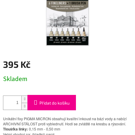
395 Kč
Měrná
Skladem
cena:
Přidat do košíku
Unikátní fixy PIGMA MICRON obsahují kvalitní inkoust na bázi vody a nabízí
ARCHIVNÍ STÁLOST proti vyblednutí. Hodí se zvláště na kresbu a rýsování.
Tloušťka linky:
0,15 mm - 0,50 mm
Velmi vhodný na: (hladký) papír