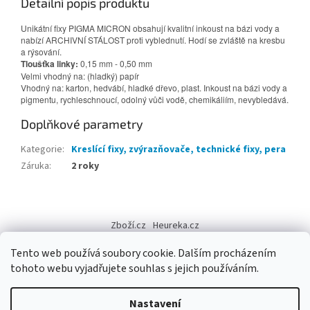
Detailní popis produktu
Unikátní fixy PIGMA MICRON obsahují kvalitní inkoust na bázi vody a
nabízí ARCHIVNÍ STÁLOST proti vyblednutí. Hodí se zvláště na kresbu
a rýsování.
Tloušťka linky:
0,15 mm - 0,50 mm
Velmi vhodný na: (hladký) papír
Vhodný na: karton, hedvábí, hladké dřevo, plast. Inkoust na bázi vody a
pigmentu, rychleschnoucí, odolný vůči vodě, chemikáliím, nevybledává.
Doplňkové parametry
Kategorie
:
Kreslící fixy, zvýrazňovače, technické fixy, pera
Záruka
:
2 roky
Z
á
Zboží.cz
Heureka.cz
p
a
Tento web používá soubory cookie. Dalším procházením
t
tohoto webu vyjadřujete souhlas s jejich používáním.
í
Vytvořil Shoptet
Nastavení