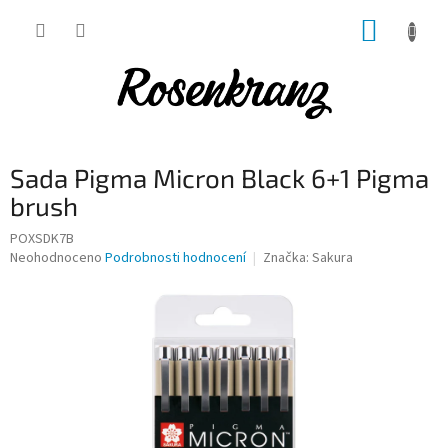
Přejít
NÁKUP
na
obsah
KOŠÍK
Sada Pigma Micron Black 6+1 Pigma
brush
POXSDK7B
Průměrné
Neohodnoceno
Podrobnosti hodnocení
Značka:
Sakura
hodnocení
produktu
je
0,0
z
5
hvězdiček.