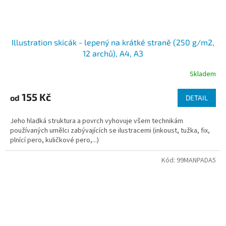
Illustration skicák - lepený na krátké straně (250 g/m2,
12 archů), A4, A3
Skladem
155 Kč
od
DETAIL
Jeho hladká struktura a povrch vyhovuje všem technikám
používaných umělci zabývajících se ilustracemi (inkoust, tužka, fix,
plnící pero, kuličkové pero,...)
Kód:
99MANPADA5