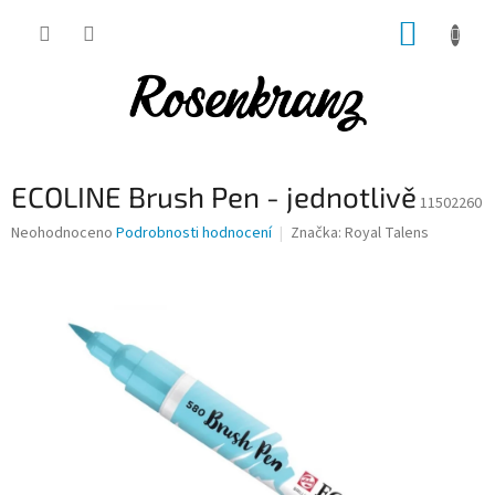
Přejít
NÁKUP
na
obsah
KOŠÍK
ECOLINE Brush Pen - jednotlivě
11502260
Průměrné
Neohodnoceno
Podrobnosti hodnocení
Značka:
Royal Talens
hodnocení
produktu
je
0,0
z
5
hvězdiček.