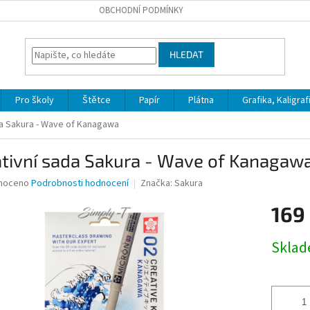
OBCHODNÍ PODMÍNKY
HLEDAT
Pro školy
Štětce
Papír
Plátna
Grafika, Kaligraf
da Sakura - Wave of Kanagawa
ativní sada Sakura - Wave of Kanagaw
né
noceno
Podrobnosti hodnocení
Značka:
Sakura
ní
169
u
Měrná
Skla
cena:
ek.