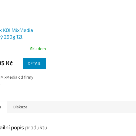
k KOI MixMedia
ý 290g 12l
Skladem
5 Kč
DETAIL
 MixMedia od firmy
.
s
Diskuze
ailní popis produktu