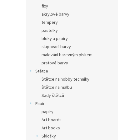
fixy
akrylové barvy
tempery
pastelky
bloky a papíry
slupovací barvy
malování barevným pískem
prstové barvy
Štětce
Štětce na hobby techniky
Štětce na malbu
Sady štětců
Papír
papíry
Art boards
Art books
Skicáky