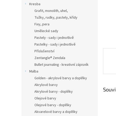
n
Kresba
e
Grafit, monolith, uhel,
l
Tužky, rudky, pastely, křídy
Fixy, pera
Umělecké sady
Pastely - sady i jednotlivě
Pastelky - sady i jednotlivě
Příslušenství
Zentangle® Zendala
Bullet journaling - kreativní zápisník
Malba
Golden - akrylové barvy a doplňky
Akrylové barvy
Souvi
Akrylové barvy - doplňky
Olejové barvy
Olejové barvy - doplňky
Akvarelové barvy a doplňky