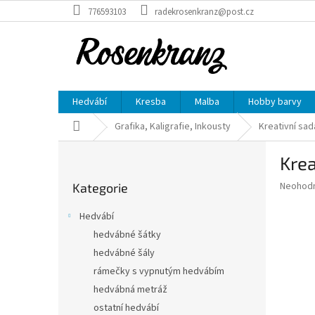
Přejít
776593103
radekrosenkranz@post.cz
na
obsah
Hedvábí
Kresba
Malba
Hobby barvy
Domů
Grafika, Kaligrafie, Inkousty
Kreativní sa
P
Kre
o
Přeskočit
s
Průměr
Neohod
Kategorie
kategorie
t
hodnoce
r
produkt
Hedvábí
a
je
hedvábné šátky
0,0
n
z
hedvábné šály
n
5
í
rámečky s vypnutým hedvábím
hvězdič
p
hedvábná metráž
a
ostatní hedvábí