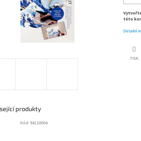
Vytvořte
této kom
Detailní 
TISK
sející produkty
Kód:
94120004