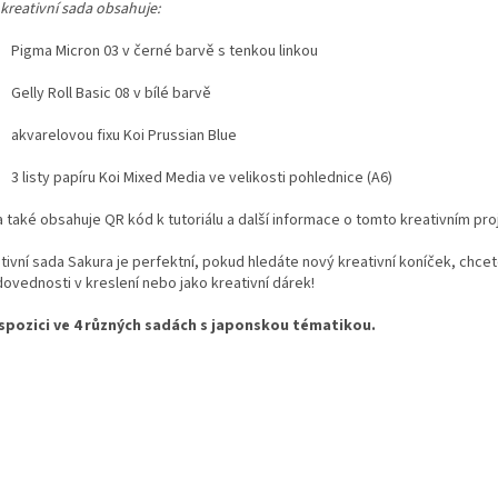
kreativní sada obsahuje:
Pigma Micron 03 v černé barvě s tenkou linkou
Gelly Roll Basic 08 v bílé barvě
akvarelovou fixu Koi Prussian Blue
3 listy papíru Koi Mixed Media ve velikosti pohlednice (A6)
 také obsahuje QR kód k tutoriálu a další informace o tomto kreativním pro
tivní sada Sakura je perfektní, pokud hledáte nový kreativní koníček, chcet
dovednosti v kreslení nebo jako kreativní dárek!
ispozici ve 4 různých sadách s japonskou tématikou.