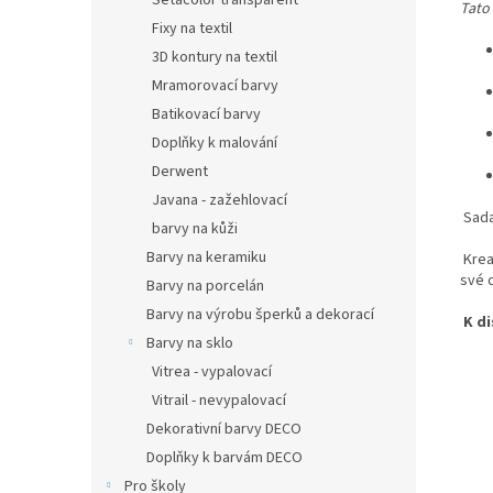
Setacolor transparent
Tato 
Fixy na textil
3D kontury na textil
Mramorovací barvy
Batikovací barvy
Doplňky k malování
Derwent
Javana - zažehlovací
Sada
barvy na kůži
Barvy na keramiku
Krea
své 
Barvy na porcelán
Barvy na výrobu šperků a dekorací
K d
Barvy na sklo
Vitrea - vypalovací
Vitrail - nevypalovací
Dekorativní barvy DECO
Doplňky k barvám DECO
Pro školy