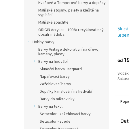
Kvašové a Temperové barvy a doplňky
Malířské stojany, palety a kleště na
vypínání
Malířské špachtle
Skicá
ORIGIN Acrylics - 100% recyklovatelný
obsah i nádoba.
lepen
Hobby barvy
Barvy Vintage dekorativní na dřevo,
kameny, plasty....
19
od
Barvy na hedvábí
Sluneční barva Jacquard
Skicák
Napařovací barvy
Sakura
Zažehlovací barvy
Doplňky k malování na hedvábí
Barvy do mikrovlnky
Popi
Barvy na textil
Setacolor - zažehlovací barvy
Det
Setacolor - suede