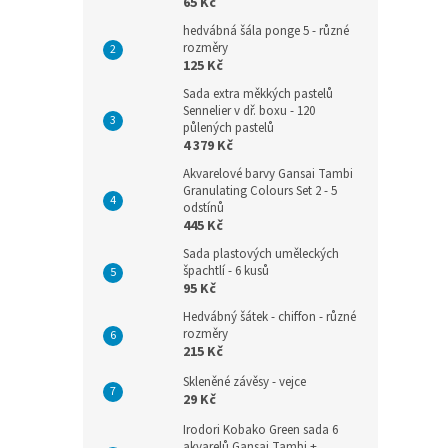
65 Kč
hedvábná šála ponge 5 - různé
rozměry
125 Kč
Sada extra měkkých pastelů
Sennelier v dř. boxu - 120
půlených pastelů
4 379 Kč
Akvarelové barvy Gansai Tambi
Granulating Colours Set 2 - 5
odstínů
445 Kč
Sada plastových uměleckých
špachtlí - 6 kusů
95 Kč
Hedvábný šátek - chiffon - různé
rozměry
215 Kč
Skleněné závěsy - vejce
29 Kč
Irodori Kobako Green sada 6
akvarelů Gansai Tambi +