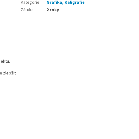
Kategorie
:
Grafika, Kaligrafie
Záruka
:
2 roky
jektu.
e zlepšit