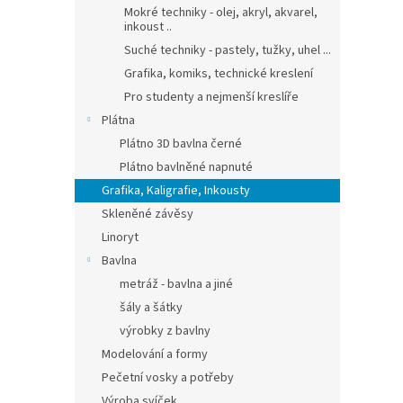
Mokré techniky - olej, akryl, akvarel,
inkoust ..
Suché techniky - pastely, tužky, uhel ...
Grafika, komiks, technické kreslení
Pro studenty a nejmenší kreslíře
Plátna
Plátno 3D bavlna černé
Plátno bavlněné napnuté
Grafika, Kaligrafie, Inkousty
Skleněné závěsy
Linoryt
Bavlna
metráž - bavlna a jiné
šály a šátky
výrobky z bavlny
Modelování a formy
Pečetní vosky a potřeby
Výroba svíček