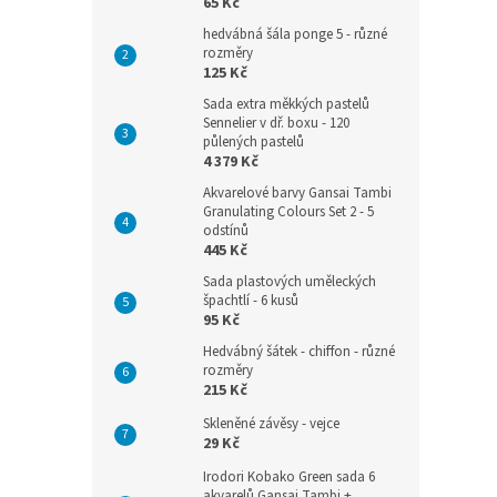
65 Kč
hedvábná šála ponge 5 - různé
rozměry
125 Kč
Sada extra měkkých pastelů
Sennelier v dř. boxu - 120
půlených pastelů
4 379 Kč
Akvarelové barvy Gansai Tambi
Granulating Colours Set 2 - 5
odstínů
445 Kč
Sada plastových uměleckých
špachtlí - 6 kusů
95 Kč
Hedvábný šátek - chiffon - různé
rozměry
215 Kč
Skleněné závěsy - vejce
29 Kč
Irodori Kobako Green sada 6
akvarelů Gansai Tambi +