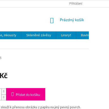
Přihlášení
NÁKUPNÍ
Prázdný košík
KOŠÍK
ie, Inkousty
Skleněné závěsy
Linoryt
Bavlna
Model
5
 Kč
Přidat do košíku
 slouží k přenosu obrázku z papíru na jiný pevný povrch.