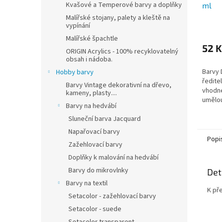
Kvašové a Temperové barvy a doplňky
ml
Malířské stojany, palety a kleště na
vypínání
Malířské špachtle
52 K
ORIGIN Acrylics - 100% recyklovatelný
obsah i nádoba.
Barvy 
Hobby barvy
ředite
Barvy Vintage dekorativní na dřevo,
vhodné
kameny, plasty....
umělou
Barvy na hedvábí
Sluneční barva Jacquard
Napařovací barvy
Popi
Zažehlovací barvy
Doplňky k malování na hedvábí
Barvy do mikrovlnky
Det
Barvy na textil
K př
Setacolor - zažehlovací barvy
Setacolor - suede