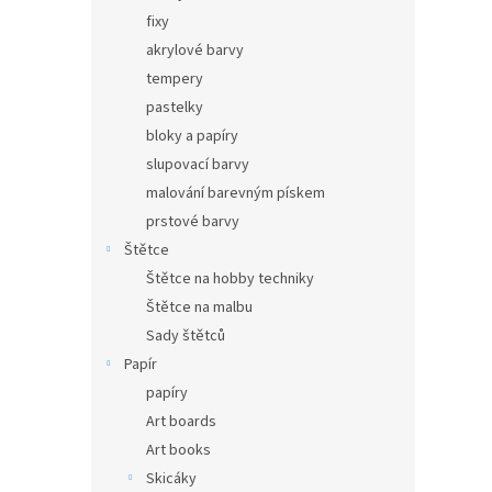
fixy
akrylové barvy
tempery
pastelky
bloky a papíry
slupovací barvy
malování barevným pískem
prstové barvy
Štětce
Štětce na hobby techniky
Štětce na malbu
Sady štětců
Papír
papíry
Art boards
Art books
Skicáky