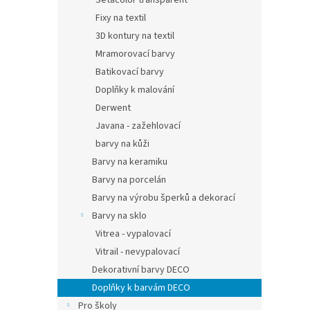
Setacolor transparent
Fixy na textil
3D kontury na textil
Mramorovací barvy
Batikovací barvy
Doplňky k malování
Derwent
Javana - zažehlovací
barvy na kůži
Barvy na keramiku
Barvy na porcelán
Barvy na výrobu šperků a dekorací
Barvy na sklo
Vitrea - vypalovací
Vitrail - nevypalovací
Dekorativní barvy DECO
Doplňky k barvám DECO
Pro školy