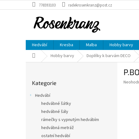
Přejít
776593103
radekrosenkranz@post.cz
na
obsah
Hedvábí
Kresba
Malba
Hobby barvy
Domů
Hobby barvy
Doplňky k barvám DECO
P
P.BO
o
Přeskočit
s
Průměr
Neohod
Kategorie
kategorie
t
hodnoce
r
produkt
Hedvábí
a
je
hedvábné šátky
0,0
n
z
hedvábné šály
n
5
í
rámečky s vypnutým hedvábím
hvězdič
p
hedvábná metráž
a
ostatní hedvábí