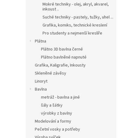
Mokré techniky - olej, akryl, akvarel,
inkoust ..
Suché techniky - pastely, tužky, uhel ...
Grafika, komiks, technické kreslení
Pro studenty a nejmenší kreslíře
Plátna
Plátno 3D bavlna černé
Plátno bavlněné napnuté
Grafika, Kaligrafie, Inkousty
Skleněné závěsy
Linoryt
Bavlna
metráž - bavlna a jiné
šály a šátky
výrobky z bavlny
Modelování a formy
Pečetní vosky a potřeby
Výroba svíček