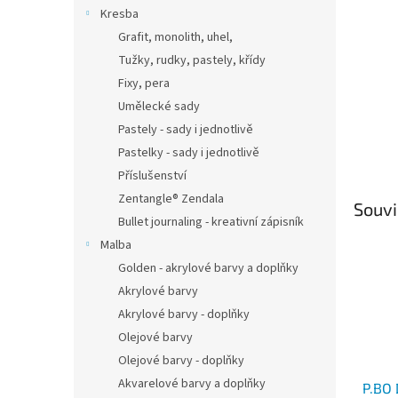
n
Kresba
e
Grafit, monolith, uhel,
l
Tužky, rudky, pastely, křídy
Fixy, pera
Umělecké sady
Pastely - sady i jednotlivě
Pastelky - sady i jednotlivě
Příslušenství
Zentangle® Zendala
Souvi
Bullet journaling - kreativní zápisník
Malba
Golden - akrylové barvy a doplňky
Akrylové barvy
Akrylové barvy - doplňky
Olejové barvy
Olejové barvy - doplňky
Akvarelové barvy a doplňky
P.BO 