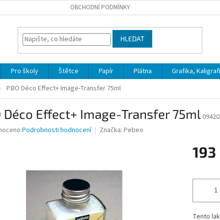
OBCHODNÍ PODMÍNKY
HLEDAT
Pro školy
Štětce
Papír
Plátna
Grafika, Kaligraf
P.BO Déco Effect+ Image-Transfer 75ml
 Déco Effect+ Image-Transfer 75ml
09420
né
noceno
Podrobnosti hodnocení
Značka:
Pebeo
ní
193
u
Měrná
cena:
ek.
Tento lak