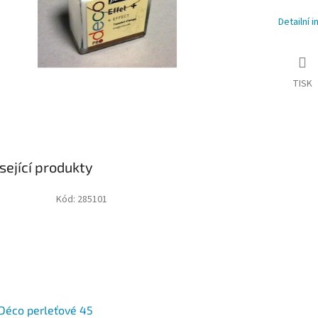
Detailní 
TISK
sející produkty
Kód:
285101
Déco perleťové 45