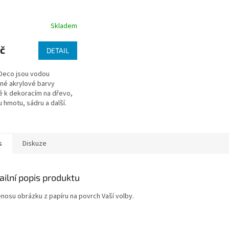
Skladem
č
DETAIL
Deco jsou vodou
lné akrylové barvy
 k dekoracím na dřevo,
 hmotu, sádru a další.
s
Diskuze
ailní popis produktu
enosu obrázku z papíru na povrch Vaší volby.