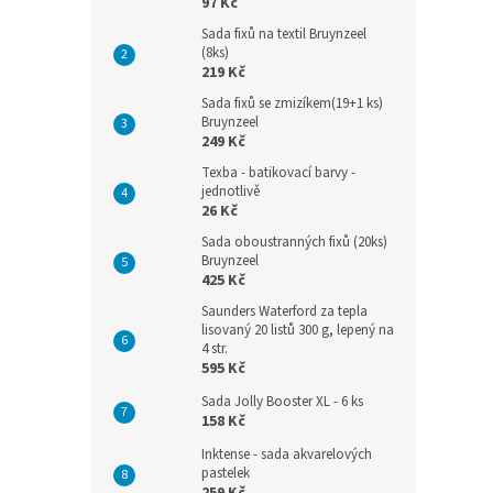
97 Kč
Sada fixů na textil Bruynzeel
(8ks)
219 Kč
Sada fixů se zmizíkem(19+1 ks)
Bruynzeel
249 Kč
Texba - batikovací barvy -
jednotlivě
26 Kč
Sada oboustranných fixů (20ks)
Bruynzeel
425 Kč
Saunders Waterford za tepla
lisovaný 20 listů 300 g, lepený na
4 str.
595 Kč
Sada Jolly Booster XL - 6 ks
158 Kč
Inktense - sada akvarelových
pastelek