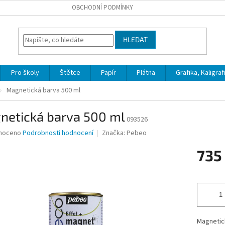
OBCHODNÍ PODMÍNKY
HLEDAT
Pro školy
Štětce
Papír
Plátna
Grafika, Kaligraf
Magnetická barva 500 ml
netická barva 500 ml
093526
né
noceno
Podrobnosti hodnocení
Značka:
Pebeo
ní
735
u
Měrná
cena:
ek.
Magnetic