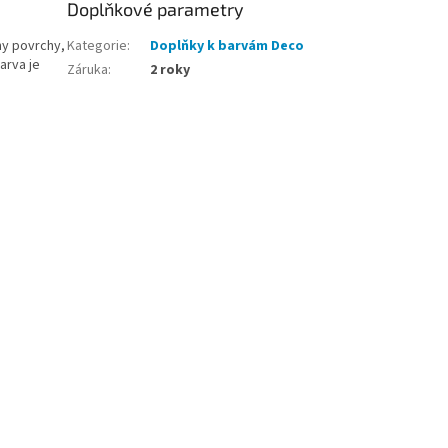
Doplňkové parametry
ny povrchy,
Kategorie
:
Doplňky k barvám Deco
arva je
Záruka
:
2 roky