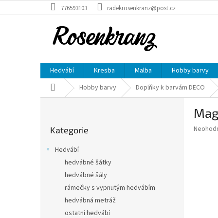
Přejít
776593103
radekrosenkranz@post.cz
na
obsah
Hedvábí
Kresba
Malba
Hobby barvy
Domů
Hobby barvy
Doplňky k barvám DECO
P
Mag
o
Přeskočit
s
Průměr
Neohod
Kategorie
kategorie
t
hodnoce
r
produkt
Hedvábí
a
je
hedvábné šátky
0,0
n
z
hedvábné šály
n
5
í
rámečky s vypnutým hedvábím
hvězdič
p
hedvábná metráž
a
ostatní hedvábí