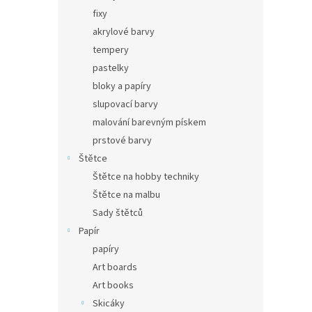
fixy
akrylové barvy
tempery
pastelky
bloky a papíry
slupovací barvy
malování barevným pískem
prstové barvy
Štětce
Štětce na hobby techniky
Štětce na malbu
Sady štětců
Papír
papíry
Art boards
Art books
Skicáky