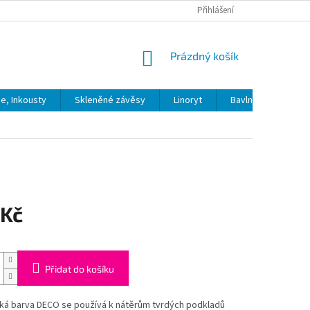
Přihlášení
NÁKUPNÍ
Prázdný košík
KOŠÍK
ie, Inkousty
Skleněné závěsy
Linoryt
Bavlna
Model
 Kč
Přidat do košíku
ká barva DECO se používá k nátěrům tvrdých podkladů