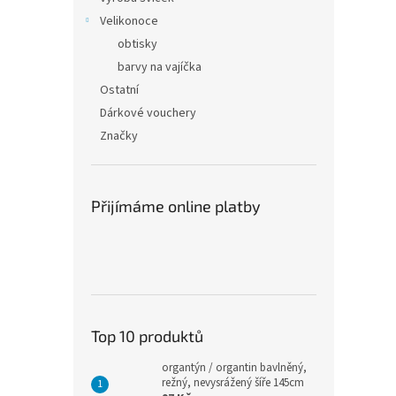
Velikonoce
obtisky
barvy na vajíčka
Ostatní
Dárkové vouchery
Značky
Přijímáme online platby
Top 10 produktů
organtýn / organtin bavlněný,
režný, nevysrážený šíře 145cm