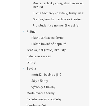
Mokré techniky - olej, akryl, akvarel,
inkoust ..
Suché techniky - pastely, tužky, uhel ...
Grafika, komiks, technické kreslení
Pro studenty a nejmenší kreslíře
Plátna
Plátno 3D bavlna černé
Plátno bavlněné napnuté
Grafika, Kaligrafie, Inkousty
Skleněné závěsy
Linoryt
Bavlna
metráž - bavlna a jiné
šály a šátky
výrobky z bavlny
Modelování a formy
Pečetní vosky a potřeby
Výroba svíček