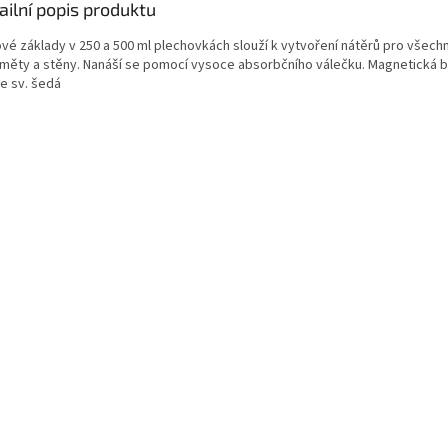
ailní popis produktu
ové základy v 250 a 500 ml plechovkách slouží k vytvoření nátěrů pro všech
měty a stěny. Nanáší se pomocí vysoce absorbčního válečku. Magnetická b
e sv. šedá