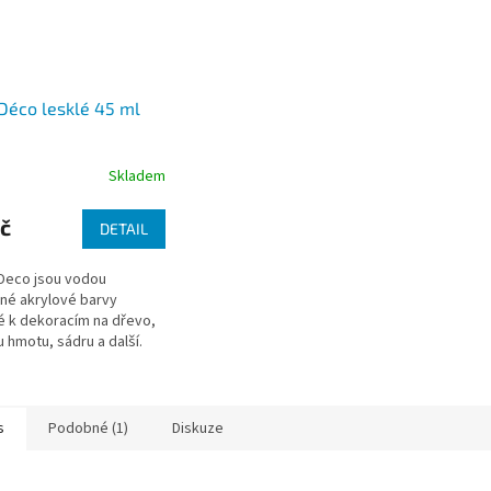
Déco lesklé 45 ml
Skladem
č
DETAIL
Deco jsou vodou
lné akrylové barvy
 k dekoracím na dřevo,
 hmotu, sádru a další.
s
Podobné (1)
Diskuze