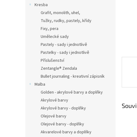
n
Kresba
e
Grafit, monolith, uhel,
l
Tužky, rudky, pastely, křídy
Fixy, pera
Umělecké sady
Pastely - sady i jednotlivě
Pastelky - sady i jednotlivě
Příslušenství
Zentangle® Zendala
Bullet journaling - kreativní zápisník
Malba
Golden - akrylové barvy a doplňky
Akrylové barvy
Souvi
Akrylové barvy - doplňky
Olejové barvy
Olejové barvy - doplňky
Akvarelové barvy a doplňky