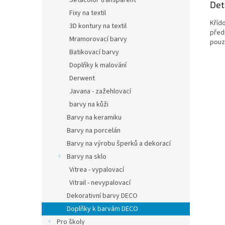
Setacolor transparent
Det
Fixy na textil
Kříd
3D kontury na textil
před
Mramorovací barvy
pouz
Batikovací barvy
Doplňky k malování
Derwent
Javana - zažehlovací
barvy na kůži
Barvy na keramiku
Barvy na porcelán
Barvy na výrobu šperků a dekorací
Barvy na sklo
Vitrea - vypalovací
Vitrail - nevypalovací
Dekorativní barvy DECO
Doplňky k barvám DECO
Pro školy