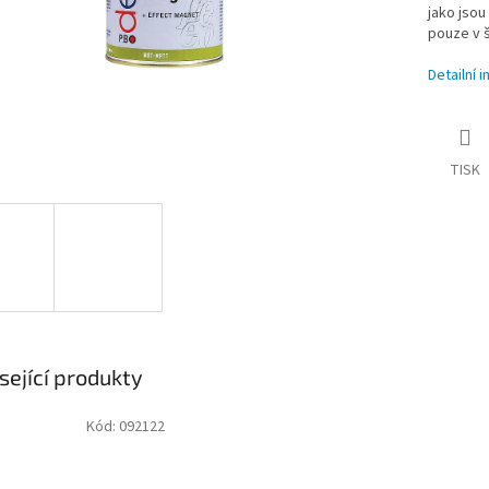
jako jsou
pouze v 
Detailní 
TISK
sející produkty
Kód:
092122