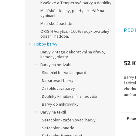
Kvašové a Temperové barvy a doplňky
Malířské stojany, palety a kleště na
vypínání
Malířské špachtle
P.BO 
ORIGIN Acrylics - 100% recyklovatelný
obsah i nádoba.
Hobby barvy
Barvy Vintage dekorativní na dřevo,
kameny, plasty....
52 K
Barvy na hedvábí
Sluneční barva Jacquard
Barvy 
Napařovací barvy
ředite
Zažehlovací barvy
vhodné
umělou
Doplňky k malování na hedvábí
Barvy do mikrovlnky
Barvy na textil
Popi
Setacolor - zažehlovací barvy
Setacolor - suede