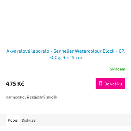
Akvarelové leporelo - Sennelier Watercolour Block - CP,
300g, 9 x 14 cm
Skladem
475 Kč
Do košíku
Harmonikově skládaný skicák
Popis
Diskuze