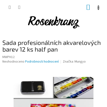
Přejít
NÁKUP
na
obsah
KOŠÍK
Sada profesionálních akvarelových
barev 12 ks half pan
MWPH12
Průměrné
Neohodnoceno
Podrobnosti hodnocení
Značka:
Mungyo
hodnocení
produktu
je
0,0
z
5
hvězdiček.