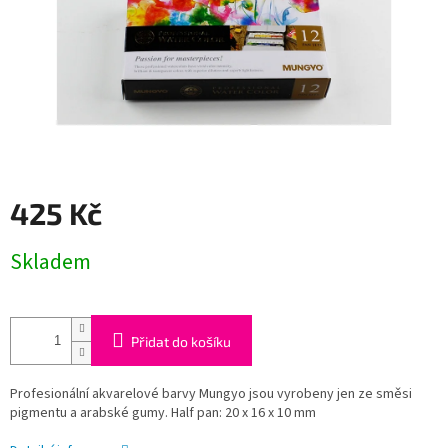
425 Kč
Měrná
Skladem
cena:
Přidat do košíku
Profesionální akvarelové barvy Mungyo jsou vyrobeny jen ze směsi
pigmentu a arabské gumy. Half pan: 20 x 16 x 10 mm