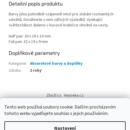
Detailní popis produktu
Barvy jdou pohodlně vzájemně mísit pro získání rozmanitých
odstínů. Dosáhnete s nimi zářivých výsledků. Vynikající
světlostálost. Baleno v kovové krabičce vhodné na cesty.
Half pan: 20 x 16 x 10 mm
Full pan: 32 x 19 x 9 mm
Doplňkové parametry
Kategorie
:
Akvarelové barvy a doplňky
Záruka
:
2 roky
Z
á
Zboží.cz
Heureka.cz
p
a
Tento web používá soubory cookie. Dalším procházením
t
tohoto webu vyjadřujete souhlas s jejich používáním.
í
Vytvořil Shoptet
Nastavení