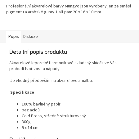
Profesionální akvarelové barvy Mungyo jsou vyrobeny jen ze směsi
pigmentu a arabské gumy. Half pan: 20 x 16 x 10 mm
Popis
Diskuze
Detailní popis produktu
Akvarelové leporelo! Harmonikově skládaný skicák ve Vás
probudí tvořivost a nápady!
Je vhodný především na akvarelovou malbu.
Specifikace
100% bavlněný papír
bez acidů
Cold Press, středně strukturovaný
300g
9 x 14 cm