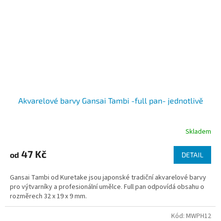
Akvarelové barvy Gansai Tambi -full pan- jednotlivě
Skladem
47 Kč
od
DETAIL
Gansai Tambi od Kuretake jsou japonské tradiční akvarelové barvy
pro výtvarníky a profesionální umělce. Full pan odpovídá obsahu o
rozměrech 32 x 19 x 9 mm.
Kód:
MWPH12