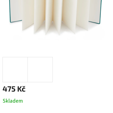
475 Kč
Měrná
Skladem
cena: