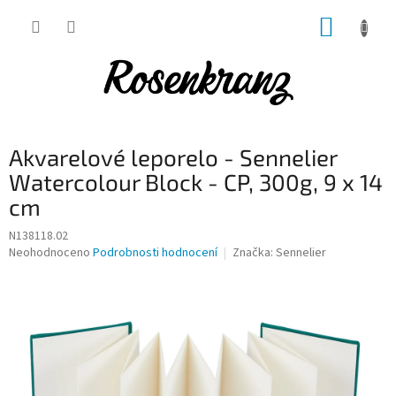
Přejít
NÁKUP
na
obsah
KOŠÍK
Akvarelové leporelo - Sennelier
Watercolour Block - CP, 300g, 9 x 14
cm
N138118.02
Průměrné
Neohodnoceno
Podrobnosti hodnocení
Značka:
Sennelier
hodnocení
produktu
je
0,0
z
5
hvězdiček.