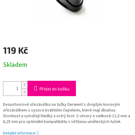
119 Kč
Měrná
Skladem
cena:
Přidat do košíku
Dvouotvorové ořezávátko na tužky Derwent s dvojitým kovovým
ořezávátkem s vysoce kvalitními čepelemi, které mají dlouhou
životnost a vytvářejí hladký a ostrý hrot. S otvory o velikosti 11,5 mm a
8,25 mm pro optimální kompatibilitu s většinou uměleckých tužek.
Detailní informace