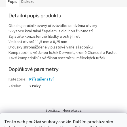
Popis
Diskuze
Detailní popis produktu
Obsahuje ruční kovový ořezávátko se dvěma otvory
S vysoce kvalitními čepelemi s dlouhou životností
Zajistěte konzistentně hladký a ostrý hrot
Velikost otvorů 11,5 mm a 8,25 mm
Brousky shromážděné v plastové vaně zásobníku
Kompatibilní s většinou tužek Derwent, kromě Charcoal a Pastel
Také kompatibilní s většinou ostatních uměleckých tužek
Doplňkové parametry
Kategorie
:
Příslušenství
Záruka
:
2 roky
Z
á
Zboží.cz
Heureka.cz
p
a
Tento web používá soubory cookie. Dalším procházením