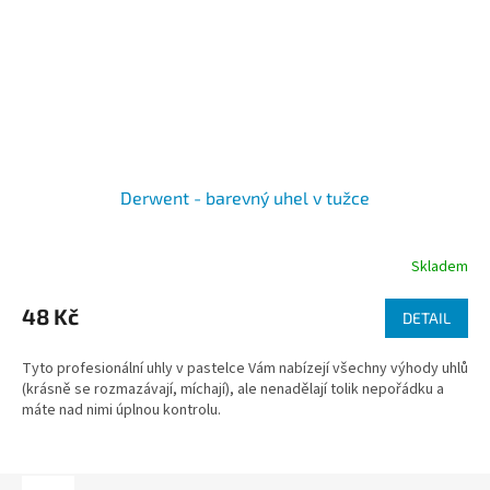
Derwent - barevný uhel v tužce
Skladem
48 Kč
DETAIL
Tyto profesionální uhly v pastelce Vám nabízejí všechny výhody uhlů
(krásně se rozmazávají, míchají), ale nenadělají tolik nepořádku a
máte nad nimi úplnou kontrolu.