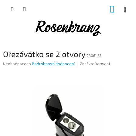
Přejít
NÁKUP
na
obsah
KOŠÍK
Ořezávátko se 2 otvory
2306123
Průměrné
Neohodnoceno
Podrobnosti hodnocení
Značka:
Derwent
hodnocení
produktu
je
0,0
z
5
hvězdiček.