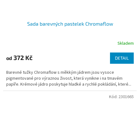
Sada barevných pastelek Chromaflow
Skladem
372 Kč
od
DETAIL
Barevné tužky Chromaflow s měkkým jádrem jsou vysoce
pigmentované pro výraznou živost, která vynikne i na tmavém
papíře. Krémové jádro poskytuje hladké a rychlé pokládání, které...
Kód:
2301665