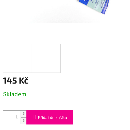
145 Kč
Měrná
Skladem
cena:
Přidat do košíku