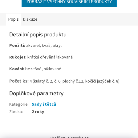
ZOBRAZIT VŠECHNY SOUVISEJÍCÍ PRODUKTY
Popis
Diskuze
Detailní popis produktu
Použití:
akvarel, kvaš, akryl
Rukojeť:
krátká dřevěná lakovaná
Kování:
bezešvé, niklované
Počet ks:
4 (kulatý č. 2, č. 6, plochý č.12, kočičí jazýček č. 8)
Doplňkové parametry
Kategorie
:
Sady štětců
Záruka
:
2 roky
Z
á