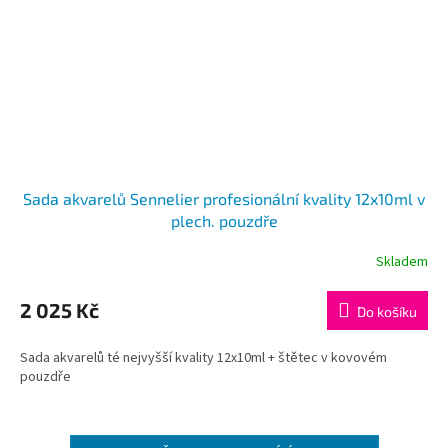
Sada akvarelů Sennelier profesionální kvality 12x10ml v
plech. pouzdře
Skladem
2 025 Kč
Do košíku
Sada akvarelů té nejvyšší kvality 12x10ml + štětec v kovovém
pouzdře