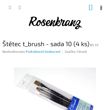
Přejít
NÁKUP
na
obsah
KOŠÍK
Štětec t_brush - sada 10 (4 ks)
BS 10
Průměrné
Neohodnoceno
Podrobnosti hodnocení
Značka:
t brush
hodnocení
produktu
je
0,0
z
5
hvězdiček.