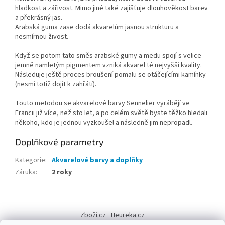
hladkost a zářivost. Mimo jiné také zajišťuje dlouhověkost barev
a překrásný jas.
Arabská guma zase dodá akvarelům jasnou strukturu a
nesmírnou živost.
Když se potom tato směs arabské gumy a medu spojí s velice
jemně namletým pigmentem vzniká akvarel té nejvyšší kvality.
Následuje ještě proces broušení pomalu se otáčejícími kamínky
(nesmí totiž dojít k zahřátí).
Touto metodou se akvarelové barvy Sennelier vyrábějí ve
Francii již více, než sto let, a po celém světě byste těžko hledali
někoho, kdo je jednou vyzkoušel a následně jim nepropadl.
Doplňkové parametry
Kategorie
:
Akvarelové barvy a doplňky
Záruka
:
2 roky
Z
á
Zboží.cz
Heureka.cz
p