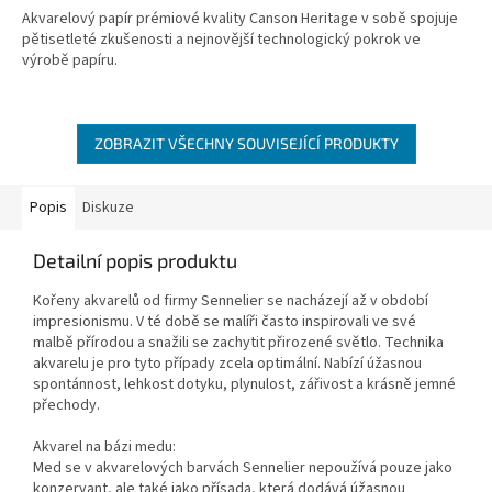
Akvarelový papír prémiové kvality Canson Heritage v sobě spojuje
pětisetleté zkušenosti a nejnovější technologický pokrok ve
výrobě papíru.
ZOBRAZIT VŠECHNY SOUVISEJÍCÍ PRODUKTY
Popis
Diskuze
Detailní popis produktu
Kořeny akvarelů od firmy Sennelier se nacházejí až v období
impresionismu. V té době se malíři často inspirovali ve své
malbě přírodou a snažili se zachytit přirozené světlo. Technika
akvarelu je pro tyto případy zcela optimální. Nabízí úžasnou
spontánnost, lehkost dotyku, plynulost, zářivost a krásně jemné
přechody.
Akvarel na bázi medu:
Med se v akvarelových barvách Sennelier nepoužívá pouze jako
konzervant, ale také jako přísada, která dodává úžasnou