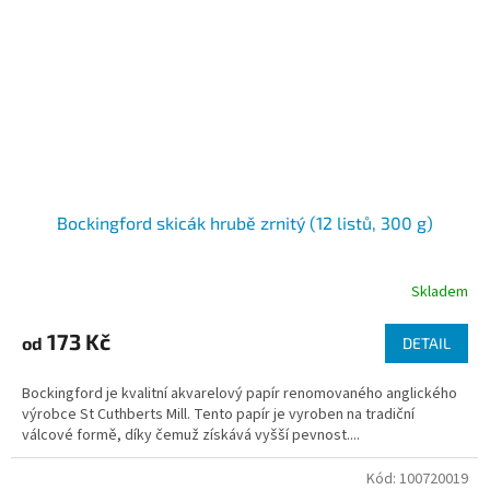
Bockingford skicák hrubě zrnitý (12 listů, 300 g)
Skladem
173 Kč
od
DETAIL
Bockingford je kvalitní akvarelový papír renomovaného anglického
výrobce St Cuthberts Mill. Tento papír je vyroben na tradiční
válcové formě, díky čemuž získává vyšší pevnost....
Kód:
100720019