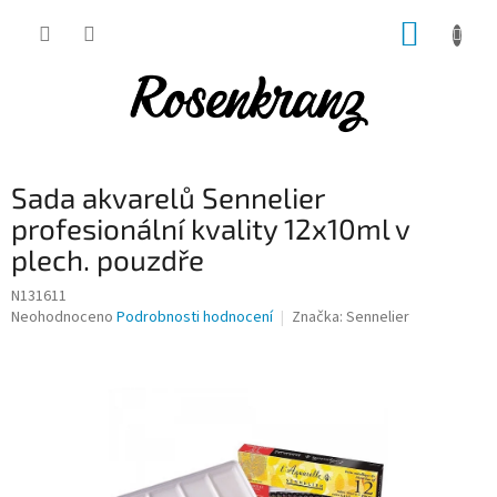
Přejít
NÁKUP
na
obsah
KOŠÍK
Sada akvarelů Sennelier
profesionální kvality 12x10ml v
plech. pouzdře
N131611
Průměrné
Neohodnoceno
Podrobnosti hodnocení
Značka:
Sennelier
hodnocení
produktu
je
0,0
z
5
hvězdiček.