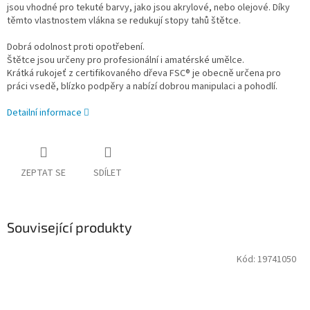
jsou vhodné pro tekuté barvy, jako jsou akrylové, nebo olejové. Díky
těmto vlastnostem vlákna se redukují stopy tahů štětce.
Dobrá odolnost proti opotřebení.
Štětce jsou určeny pro profesionální i amatérské umělce.
Krátká rukojeť z certifikovaného dřeva FSC® je obecně určena pro
práci vsedě, blízko podpěry a nabízí dobrou manipulaci a pohodlí.
Detailní informace
ZEPTAT SE
SDÍLET
Související produkty
Kód:
19741050