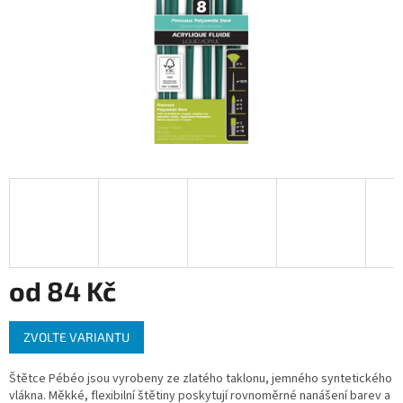
od
84 Kč
Měrná
ZVOLTE VARIANTU
cena:
Štětce Pébéo jsou vyrobeny ze zlatého taklonu, jemného syntetického
vlákna. Měkké, flexibilní štětiny poskytují rovnoměrné nanášení barev a