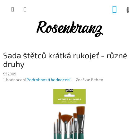
Přejít
NÁKUP
na
obsah
KOŠÍK
Sada štětců krátká rukojeť - různé
druhy
952309
Průměrné
1 hodnocení
Podrobnosti hodnocení
Značka:
Pebeo
hodnocení
produktu
je
4,0
z
5
hvězdiček.