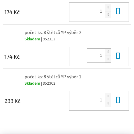
Do 
174 Kč
počet ks: 8 štětců YP výběr 2
Skladem
| 952313
Do 
174 Kč
počet ks: 8 štětců YP výběr 1
Skladem
| 952302
Do 
233 Kč
Z
á