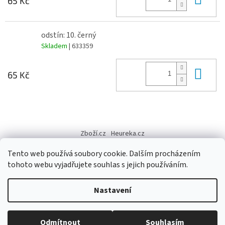
65 Kč
odstín: 10. černý
Skladem
| 633359
Do 
65 Kč
Z
á
Zboží.cz
Heureka.cz
p
a
Tento web používá soubory cookie. Dalším procházením
t
tohoto webu vyjadřujete souhlas s jejich používáním.
í
Vytvořil Shoptet
Nastavení
Copyright 2026
Výtvarné potřeby - hedvábí.cz
. Všechna práva
Odmítnout
Souhlasím
vyhrazena.
Upravit nastavení cookies