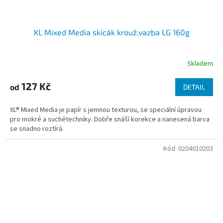
XL Mixed Media skicák krouž.vazba LG 160g
Skladem
127 Kč
od
DETAIL
XL® Mixed Media je papír s jemnou texturou, se speciální úpravou
pro mokré a suchétechniky. Dobře snáší korekce a nanesená barva
se snadno roztírá.
Kód:
0204010203