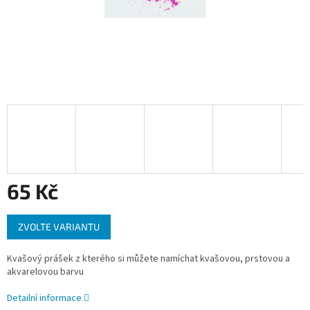
65 Kč
Měrná
ZVOLTE VARIANTU
cena:
Kvašový prášek z kterého si můžete namíchat kvašovou, prstovou a
akvarelovou barvu
Detailní informace