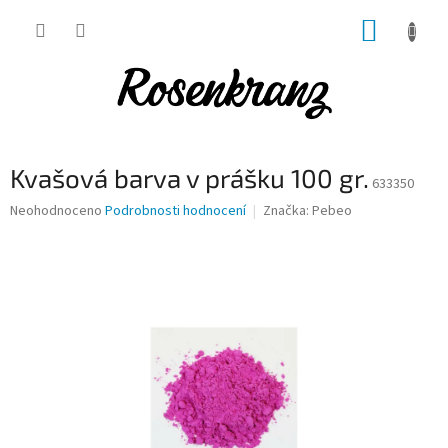
Přejít
NÁKUP
na
obsah
KOŠÍK
Kvašová barva v prášku 100 gr.
633350
Průměrné
Neohodnoceno
Podrobnosti hodnocení
Značka:
Pebeo
hodnocení
produktu
je
0,0
z
5
hvězdiček.