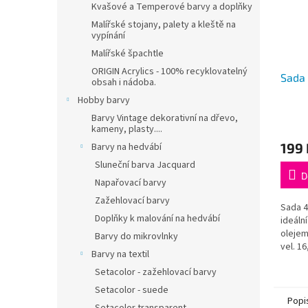
Kvašové a Temperové barvy a doplňky
Malířské stojany, palety a kleště na
vypínání
Malířské špachtle
ORIGIN Acrylics - 100% recyklovatelný
Sada 
obsah i nádoba.
Hobby barvy
Barvy Vintage dekorativní na dřevo,
kameny, plasty....
199 
Barvy na hedvábí
Sluneční barva Jacquard
D
Napařovací barvy
Zažehlovací barvy
Sada 4
Doplňky k malování na hedvábí
ideáln
olejem
Barvy do mikrovlnky
vel. 16
Barvy na textil
Setacolor - zažehlovací barvy
Setacolor - suede
Popi