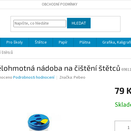
OBCHODNÍ PODMÍNKY
HLEDAT
Pro školy
Štětce
Papír
Plátna
Grafika, Kaligraf
 štětců
lohmotná nádoba na čištění štětců
6981
né
noceno
Podrobnosti hodnocení
Značka:
Pebeo
ní
79 
u
Měrná
Skla
cena:
ek.