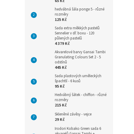
65 Kč
hedvábná šála ponge 5 - různé
rozměry
125 Kč
Sada extra měkkých pastelů
Sennelier v dř. boxu - 120
půlených pastelů
4 379 Kč
Akvarelové barvy Gansai Tambi
Granulating Colours Set 2 - 5
odstínů
445 Kč
Sada plastových uměleckých
špachtlí - 6 kusů
95 Kč
Hedvábný šátek - chiffon - různé
rozměry
215 Kč
Skleněné závěsy - vejce
29 Kč
Irodori Kobako Green sada 6
akvarelů Gansai Tambi +