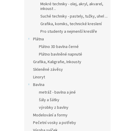
Mokré techniky - olej, akryl, akvarel,
inkoust ..
Suché techniky - pastely, tužky, uhel ...
Grafika, komiks, technické kreslení
Pro studenty a nejmenší kreslíře
Plátna
Plátno 3D bavlna černé
Plátno bavlněné napnuté
Grafika, Kaligrafie, Inkousty
Skleněné závěsy
Linoryt
Bavlna
metráž - bavlna a jiné
šály a šátky
výrobky z bavlny
Modelování a formy
Pečetní vosky a potřeby
Výroba svíček