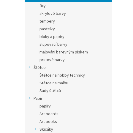
fixy
akrylové barvy
tempery
pastelky
bloky a papíry
slupovací barvy
malování barevným pískem
prstové barvy
Štětce
Štětce na hobby techniky
Štětce na malbu
Sady štětců
Papír
papíry
Art boards
Art books
Skicáky