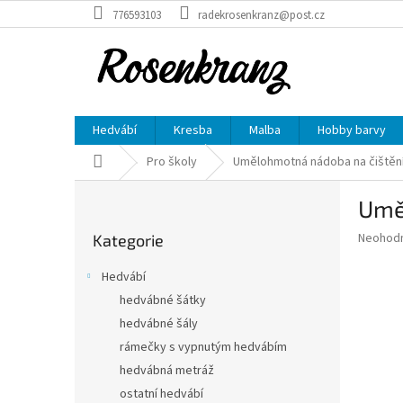
Přejít
776593103
radekrosenkranz@post.cz
na
obsah
Hedvábí
Kresba
Malba
Hobby barvy
Domů
Pro školy
Umělohmotná nádoba na čištění
P
Umě
o
Přeskočit
s
Průměr
Neohod
Kategorie
kategorie
t
hodnoce
r
produkt
Hedvábí
a
je
hedvábné šátky
0,0
n
z
hedvábné šály
n
5
í
rámečky s vypnutým hedvábím
hvězdič
p
hedvábná metráž
a
ostatní hedvábí