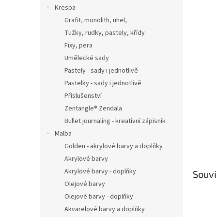
n
Kresba
e
Grafit, monolith, uhel,
l
Tužky, rudky, pastely, křídy
Fixy, pera
Umělecké sady
Pastely - sady i jednotlivě
Pastelky - sady i jednotlivě
Příslušenství
Zentangle® Zendala
Bullet journaling - kreativní zápisník
Malba
Golden - akrylové barvy a doplňky
Akrylové barvy
Akrylové barvy - doplňky
Souvi
Olejové barvy
Olejové barvy - doplňky
Akvarelové barvy a doplňky