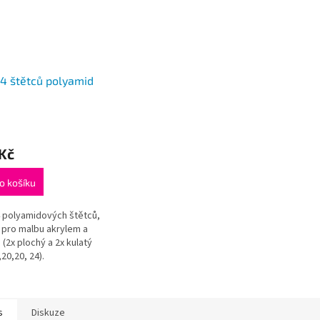
4 štětců polyamid
Kč
o košíku
 polyamidových štětců,
í pro malbu akrylem a
 (2x plochý a 2x kulatý
,20,20, 24).
s
Diskuze