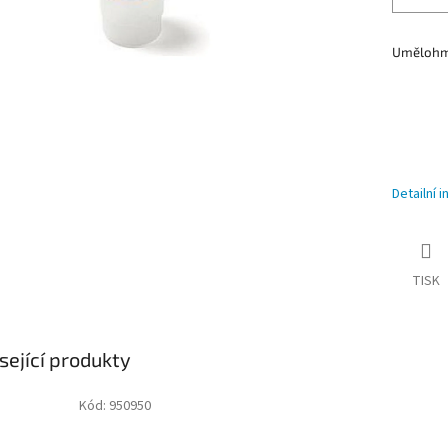
Umělohmo
Detailní 
TISK
sející produkty
Kód:
950950