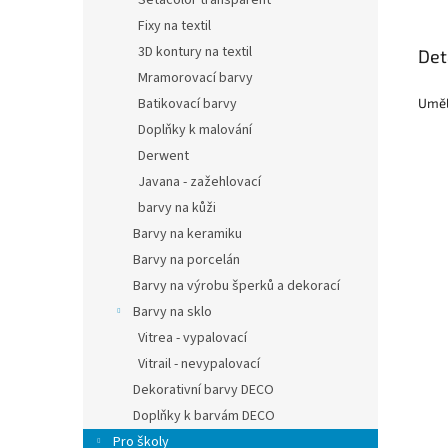
Setacolor transparent
Fixy na textil
3D kontury na textil
Det
Mramorovací barvy
Batikovací barvy
Uměl
Doplňky k malování
Derwent
Javana - zažehlovací
barvy na kůži
Barvy na keramiku
Barvy na porcelán
Barvy na výrobu šperků a dekorací
Barvy na sklo
Vitrea - vypalovací
Vitrail - nevypalovací
Dekorativní barvy DECO
Doplňky k barvám DECO
Pro školy