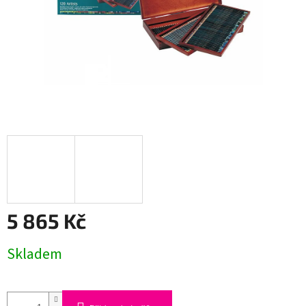
5 865 Kč
Měrná
Skladem
cena: