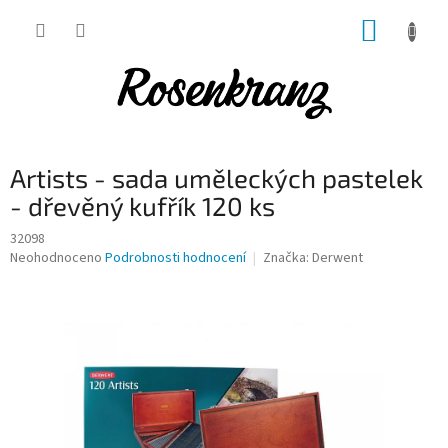
Přejít
NÁKUP
na
obsah
KOŠÍK
Artists - sada uměleckých pastelek
- dřevěný kufřík 120 ks
32098
Průměrné
Neohodnoceno
Podrobnosti hodnocení
Značka:
Derwent
hodnocení
produktu
je
0,0
z
5
hvězdiček.