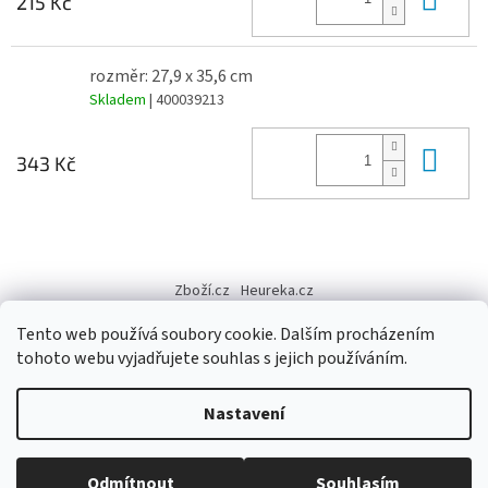
215 Kč
rozměr: 27,9 x 35,6 cm
Skladem
| 400039213
Do 
343 Kč
Z
á
Zboží.cz
Heureka.cz
p
a
Tento web používá soubory cookie. Dalším procházením
t
tohoto webu vyjadřujete souhlas s jejich používáním.
í
Vytvořil Shoptet
Nastavení
Copyright 2026
Výtvarné potřeby - hedvábí.cz
. Všechna práva
Odmítnout
Souhlasím
vyhrazena.
Upravit nastavení cookies