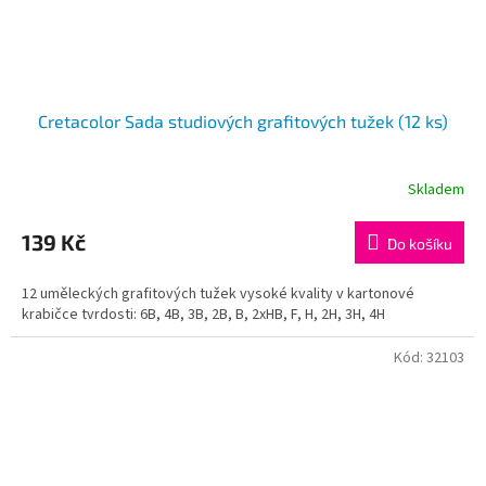
Cretacolor Sada studiových grafitových tužek (12 ks)
Skladem
139 Kč
Do košíku
12 uměleckých grafitových tužek vysoké kvality v kartonové
krabičce tvrdosti: 6B, 4B, 3B, 2B, B, 2xHB, F, H, 2H, 3H, 4H
Kód:
32103