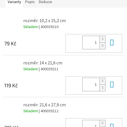
Varianty
Popis
Diskuze
rozměr: 10,2 x 15,2 cm
Skladem
| 400039210
Do 
79 Kč
rozměr: 14 x 21,6 cm
Skladem
| 400039211
Do 
119 Kč
rozměr: 21,6 x 27,9 cm
Skladem
| 400039212
Do 