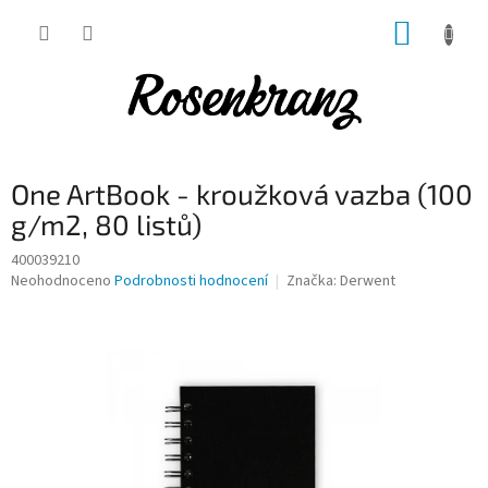
Přejít
NÁKUP
na
obsah
KOŠÍK
One ArtBook - kroužková vazba (100
g/m2, 80 listů)
400039210
Průměrné
Neohodnoceno
Podrobnosti hodnocení
Značka:
Derwent
hodnocení
produktu
je
0,0
z
5
hvězdiček.