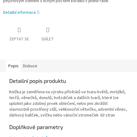
peyotovým stehem s lichým počtem korálků v jedné řadě.
Detailní informace
ZEPTAT SE
SDÍLET
Popis
Diskuze
Detailní popis produktu
Knížka je zaměřena na výrobu přívěsků ve tvaru květů, motýlků,
terčů, věnečků, donutů, hvězdiček a dalších tvarů, které lze
uplatnit jako zdobný prvek oblečení, nebo jimi zkrášlit
slavnostně prostřený stůl, velikonoční větvičku, adventní věnec,
dárkový balíček, svíčku nebo vánoční stromeček. 63 stran
Doplňkové parametry