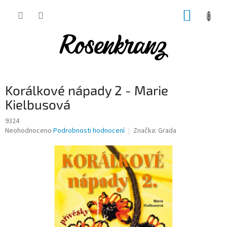
Přejít
NÁKUP
na
obsah
KOŠÍK
Korálkové nápady 2 - Marie
Kielbusová
9324
Průměrné
Neohodnoceno
Podrobnosti hodnocení
Značka:
Grada
hodnocení
produktu
je
0,0
z
5
hvězdiček.