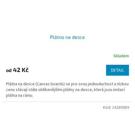
Plátno na desce
Skladem
42 Kč
od
DETAIL
Plátna na desce (Canvas boards) se pro svou jednoduchost a nízkou
cenu stávají stále oblíbenějšími plátny na desce, která jsou imitací
plátna na rámu.
Kód:
24280089