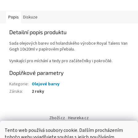
Popis
Diskuze
Detailní popis produktu
Sada olejových barev od holandského výrobce Royal Talens Van
Gogh 10x20ml v papírovém přebalu.
Vynikající pro míchání a tedy pro začátečníky i pokročilé.
Doplňkové parametry
Kategorie
:
Olejové barvy
Záruka
:
2 roky
Z
á
Zboží.cz
Heureka.cz
p
a
Tento web používá soubory cookie. Dalším procházením
t
tohoto webu vyjadřujete souhlas s jejich používáním.