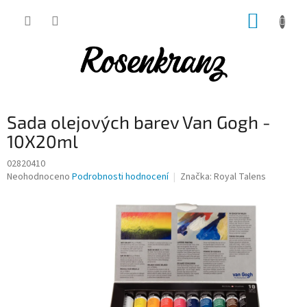
Přejít
NÁKUP
na
obsah
KOŠÍK
Sada olejových barev Van Gogh -
10X20ml
02820410
Průměrné
Neohodnoceno
Podrobnosti hodnocení
Značka:
Royal Talens
hodnocení
produktu
je
0,0
z
5
hvězdiček.