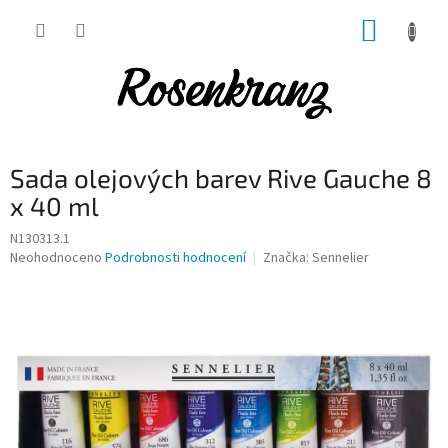
Přejít
NÁKUP
na
obsah
KOŠÍK
Sada olejových barev Rive Gauche 8
x 40 ml
N130313.1
Průměrné
Neohodnoceno
Podrobnosti hodnocení
Značka:
Sennelier
hodnocení
produktu
je
0,0
z
5
hvězdiček.