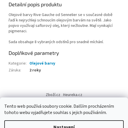
Detailní popis produktu
Olejové barvy Rive Gauche od Sennelier se v současné době
řadí k nejrychleji schnoucím olejovým barvám na světě. Jako
pojivo využívají saflorový olej, který nežloutne. Mají vynikající
pigmenaci.
Sada obsahuje 8 vybraných odstínů pro snadné míchání.
Doplňkové parametry
Kategorie
:
Olejové barvy
Záruka
:
2 roky
Z
á
Zboží.cz
Heureka.cz
p
a
Tento web používá soubory cookie. Dalším procházením
t
tohoto webu vyjadřujete souhlas s jejich používáním.
í
Vytvořil Shoptet
Nastavení