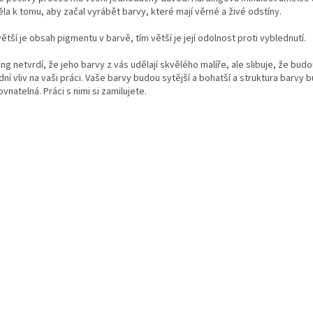
la k tomu, aby začal vyrábět barvy, které mají věrné a živé odstíny.
ětší je obsah pigmentu v barvě, tím větší je její odolnost proti vyblednutí.
ng netvrdí, že jeho barvy z vás udělají skvělého malíře, ale slibuje, že budo
ní vliv na vaši práci. Vaše barvy budou sytější a bohatší a struktura barvy 
vnatelná. Práci s nimi si zamilujete.