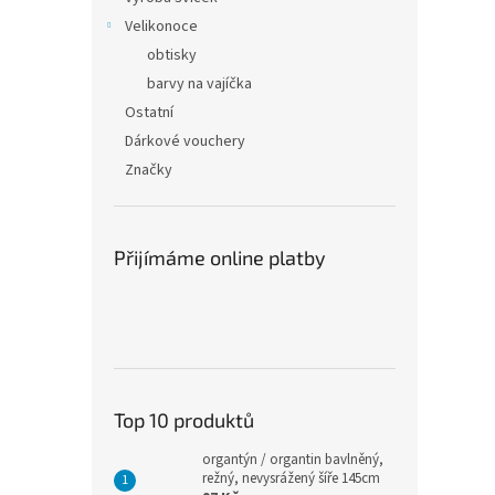
Velikonoce
obtisky
barvy na vajíčka
Ostatní
Dárkové vouchery
Značky
Přijímáme online platby
Top 10 produktů
organtýn / organtin bavlněný,
režný, nevysrážený šíře 145cm