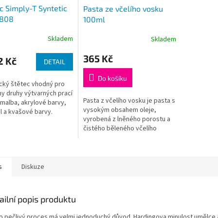
c Simply-T Syntetic
Pasta ze včelího vosku
 808
100ml
Skladem
Skladem
365 Kč
2 Kč
DETAIL
Do košíku
ký štětec vhodný pro
y druhy výtvarných prací
Pasta z včelího vosku je pasta s
omalba, akrylové barvy,
vysokým obsahem oleje,
l a kvašové barvy.
vyrobená z lněného porostu a
čistého běleného včelího
vosku. Tato pasta zvyšuje
objem olejové barvy se
saténově matným...
s
Diskuze
ailní popis produktu
o pečlivý proces má velmi jednoduchý důvod. Hardingova minulost umělce 