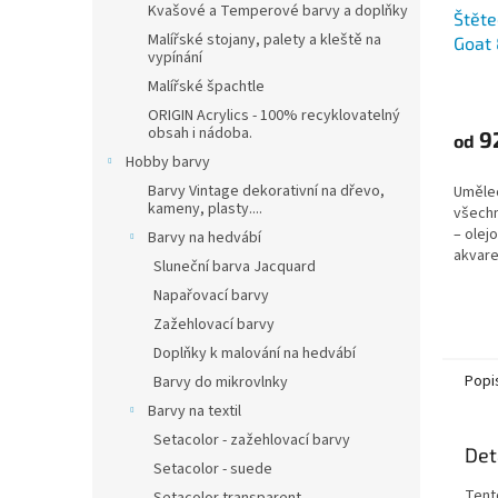
Kvašové a Temperové barvy a doplňky
Štěte
Malířské stojany, palety a kleště na
Goat
vypínání
Malířské špachtle
ORIGIN Acrylics - 100% recyklovatelný
obsah i nádoba.
9
od
Hobby barvy
Barvy Vintage dekorativní na dřevo,
Umělec
kameny, plasty....
všechn
– olej
Barvy na hedvábí
akvare
Sluneční barva Jacquard
Napařovací barvy
Zažehlovací barvy
Doplňky k malování na hedvábí
Popi
Barvy do mikrovlnky
Barvy na textil
Setacolor - zažehlovací barvy
Det
Setacolor - suede
Tent