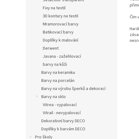
Setacolor transparent
přimě
Fixy na textil
3D kontury na textil
Čím v
Mramorovací barvy
Hardi
Batikovací barvy
zásad
Doplňky k malování
nesro
Derwent
Javana - zažehlovací
barvy na kůži
Barvy na keramiku
Barvy na porcelán
Barvy na výrobu šperků a dekorací
Barvy na sklo
Vitrea - vypalovací
Vitrail - nevypalovací
Dekorativní barvy DECO
Doplňky k barvám DECO
Pro školy