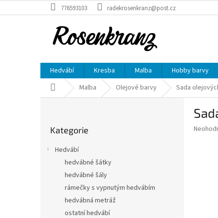
Přejít
776593103
radekrosenkranz@post.cz
na
obsah
Hedvábí
Kresba
Malba
Hobby barvy
Domů
Malba
Olejové barvy
Sada olejovýc
P
Sad
o
Přeskočit
s
Průměr
Neohod
Kategorie
kategorie
t
hodnoce
r
produkt
Hedvábí
a
je
hedvábné šátky
0,0
n
z
hedvábné šály
n
5
í
rámečky s vypnutým hedvábím
hvězdič
p
hedvábná metráž
a
ostatní hedvábí