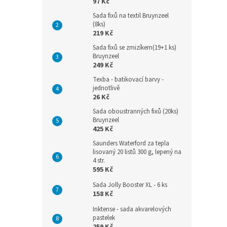
97 Kč
Sada fixů na textil Bruynzeel
(8ks)
219 Kč
Sada fixů se zmizíkem(19+1 ks)
Bruynzeel
249 Kč
Texba - batikovací barvy -
jednotlivě
26 Kč
Sada oboustranných fixů (20ks)
Bruynzeel
425 Kč
Saunders Waterford za tepla
lisovaný 20 listů 300 g, lepený na
4 str.
595 Kč
Sada Jolly Booster XL - 6 ks
158 Kč
Inktense - sada akvarelových
pastelek