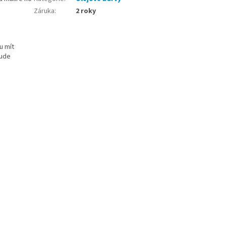
Záruka
:
2 roky
u mít
bude