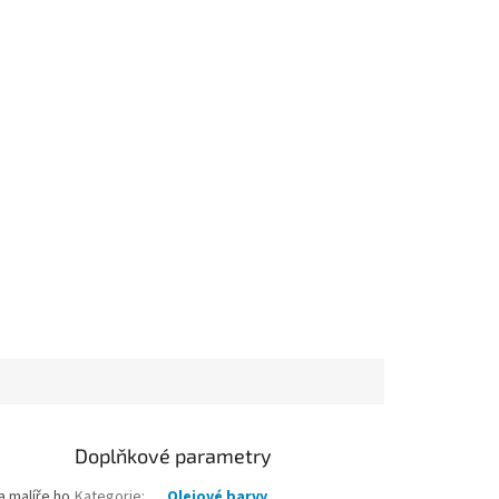
Doplňkové parametry
a malíře ho
Kategorie
:
Olejové barvy