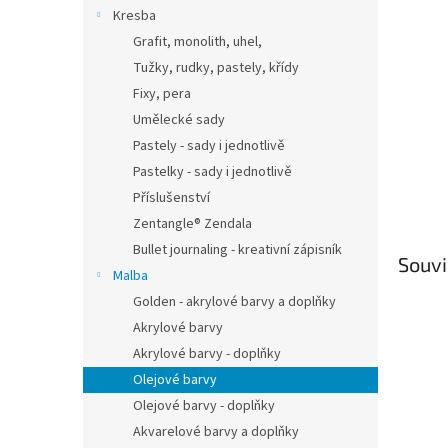
n
Kresba
e
Grafit, monolith, uhel,
l
Tužky, rudky, pastely, křídy
Fixy, pera
Umělecké sady
Pastely - sady i jednotlivě
Pastelky - sady i jednotlivě
Příslušenství
Zentangle® Zendala
Bullet journaling - kreativní zápisník
Souvi
Malba
Golden - akrylové barvy a doplňky
Akrylové barvy
Akrylové barvy - doplňky
Olejové barvy
Olejové barvy - doplňky
Akvarelové barvy a doplňky