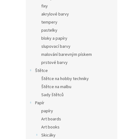
fixy
akrylové barvy
tempery
pastelky
bloky a papíry
slupovací barvy
malování barevným pískem
prstové barvy
Štětce
Štětce na hobby techniky
Štětce na malbu
Sady štětců
Papír
papíry
Art boards
Art books
Skicáky