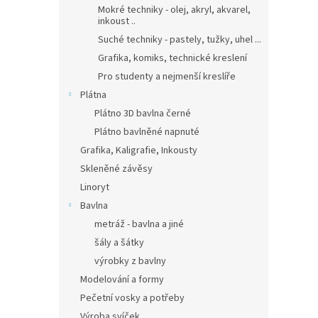
Mokré techniky - olej, akryl, akvarel,
inkoust ..
Suché techniky - pastely, tužky, uhel ...
Grafika, komiks, technické kreslení
Pro studenty a nejmenší kreslíře
Plátna
Plátno 3D bavlna černé
Plátno bavlněné napnuté
Grafika, Kaligrafie, Inkousty
Skleněné závěsy
Linoryt
Bavlna
metráž - bavlna a jiné
šály a šátky
výrobky z bavlny
Modelování a formy
Pečetní vosky a potřeby
Výroba svíček