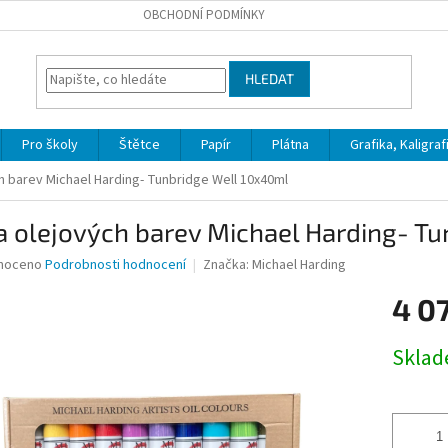
OBCHODNÍ PODMÍNKY
HLEDAT
Pro školy
Štětce
Papír
Plátna
Grafika, Kaligraf
h barev Michael Harding- Tunbridge Well 10x40ml
a olejových barev Michael Harding- T
né
noceno
Podrobnosti hodnocení
Značka:
Michael Harding
ní
4 0
u
Měrná
Skla
cena:
ek.