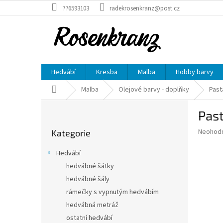
Přejít
776593103
radekrosenkranz@post.cz
na
obsah
Hedvábí
Kresba
Malba
Hobby barvy
Domů
Malba
Olejové barvy - doplňky
Past
P
Past
o
Přeskočit
s
Průměr
Neohod
Kategorie
kategorie
t
hodnoce
r
produkt
Hedvábí
a
je
hedvábné šátky
0,0
n
z
hedvábné šály
n
5
í
rámečky s vypnutým hedvábím
hvězdič
p
hedvábná metráž
a
ostatní hedvábí