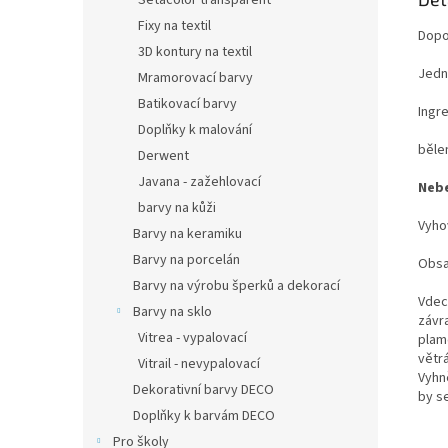
Setacolor transparent
Fixy na textil
Dopo
3D kontury na textil
Jedná
Mramorovací barvy
Batikovací barvy
Ingr
Doplňky k malování
bělen
Derwent
Javana - zažehlovací
Nebe
barvy na kůži
Vyho
Barvy na keramiku
Barvy na porcelán
Obsa
Barvy na výrobu šperků a dekorací
Vdec
Barvy na sklo
závr
Vitrea - vypalovací
plam
větrá
Vitrail - nevypalovací
Vyhn
Dekorativní barvy DECO
by s
Doplňky k barvám DECO
Pro školy