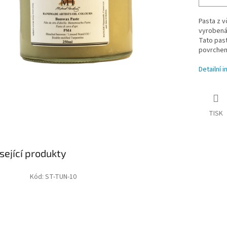
Pasta z v
vyrobená 
Tato pas
povrchem
Detailní 
TISK
sející produkty
Kód:
ST-TUN-10