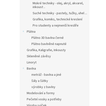
Mokré techniky - olej, akryl, akvarel,
inkoust ..
Suché techniky - pastely, tužky, uhel ...
Grafika, komiks, technické kreslení
Pro studenty a nejmenší kreslíře
Plátna
Plátno 3D bavlna černé
Plátno bavlněné napnuté
Grafika, Kaligrafie, Inkousty
Skleněné závěsy
Linoryt
Bavlna
metráž - bavlna a jiné
šály a šátky
výrobky z bavlny
Modelování a formy
Pečetní vosky a potřeby
Výroba svíček