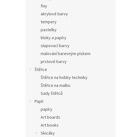
fixy
akrylové barvy
tempery
pastelky
bloky a papíry
slupovací barvy
malování barevným pískem
prstové barvy
Štětce
Štětce na hobby techniky
Štětce na malbu
Sady štětců
Papír
papíry
Art boards
Art books
Skicáky