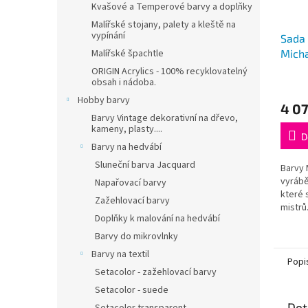
Kvašové a Temperové barvy a doplňky
Malířské stojany, palety a kleště na
vypínání
Sada 
Malířské špachtle
Micha
Tunb
ORIGIN Acrylics - 100% recyklovatelný
obsah i nádoba.
Hobby barvy
4 07
Barvy Vintage dekorativní na dřevo,
kameny, plasty....
D
Barvy na hedvábí
Sluneční barva Jacquard
Barvy 
vyrábě
Napařovací barvy
které 
Zažehlovací barvy
mistrů
Doplňky k malování na hedvábí
Barvy do mikrovlnky
Barvy na textil
Popi
Setacolor - zažehlovací barvy
Setacolor - suede
Det