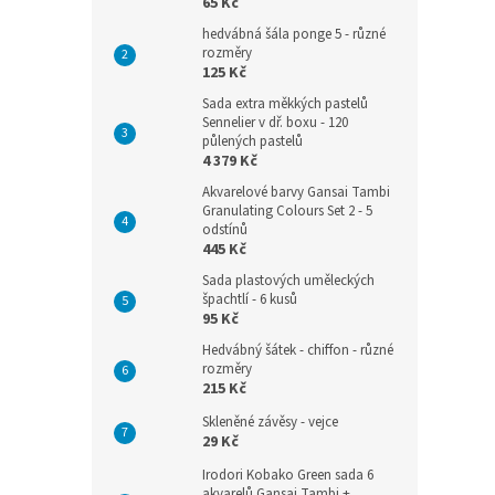
65 Kč
hedvábná šála ponge 5 - různé
rozměry
125 Kč
Sada extra měkkých pastelů
Sennelier v dř. boxu - 120
půlených pastelů
4 379 Kč
Akvarelové barvy Gansai Tambi
Granulating Colours Set 2 - 5
odstínů
445 Kč
Sada plastových uměleckých
špachtlí - 6 kusů
95 Kč
Hedvábný šátek - chiffon - různé
rozměry
215 Kč
Skleněné závěsy - vejce
29 Kč
Irodori Kobako Green sada 6
akvarelů Gansai Tambi +