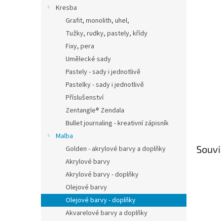
n
Kresba
e
Grafit, monolith, uhel,
l
Tužky, rudky, pastely, křídy
Fixy, pera
Umělecké sady
Pastely - sady i jednotlivě
Pastelky - sady i jednotlivě
Příslušenství
Zentangle® Zendala
Bullet journaling - kreativní zápisník
Malba
Souvi
Golden - akrylové barvy a doplňky
Akrylové barvy
Akrylové barvy - doplňky
Olejové barvy
Olejové barvy - doplňky
Akvarelové barvy a doplňky