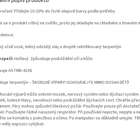
ručení: Přidejte 10-20% do čisté olejové barvy podle potřeby.
 se o produkt citlivý na světlo, proto jej skladujte na chladném a tmavém 
edience:
ý včelí vosk, lněný odstátý olej a dvojitě rektifikovaný terpentýn
zpečí:
Hořlavý. Způsobuje podráždění očí a kůže.
vuje ASTMD-4236
huje terpentýn – ŠKODLIVÉ VÝPARY! UCHOVÁVEJTE MIMO DOSAH DĚTÍ!
hování výparů může ovlivnit mozek, nervový systém nebo dýchací systém 
atě, bolesti hlavy, nevolnost nebo podráždění dýchacích cest. Chraňte pře
enem. Páry mohou způsobit bleskový požár. Používejte pouze při dostat
ní. Používejte řádně nasazený respirátor. Při používání nejezte, nepijte a n
ěte se kontaktu s pokožkou a očima. Po manipulaci se důkladně umyjte. T
e měly expozici vyhýbat.