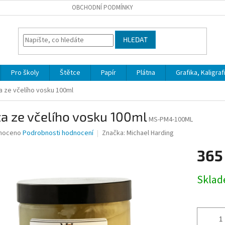
OBCHODNÍ PODMÍNKY
HLEDAT
Pro školy
Štětce
Papír
Plátna
Grafika, Kaligraf
a ze včelího vosku 100ml
a ze včelího vosku 100ml
MS-PM4-100ML
né
noceno
Podrobnosti hodnocení
Značka:
Michael Harding
ní
365
u
Měrná
Skla
cena:
ek.