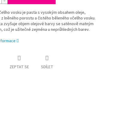
čelího vosku je pasta s vysokým obsahem oleje,
z lněného porostu a čistého běleného včelího vosku.
ta zvyšuje objem olejové barvy se saténově matným
, což je užitečné zejména u neprůhledných barev.
informace
ZEPTAT SE
SDÍLET