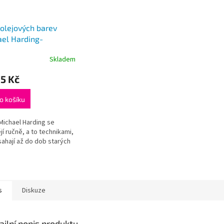
olejových barev
el Harding-
ridge Well 10x40ml
Skladem
5 Kč
o košíku
Michael Harding se
jí ručně, a to technikami,
sahají až do dob starých
.
s
Diskuze
ailní popis produktu