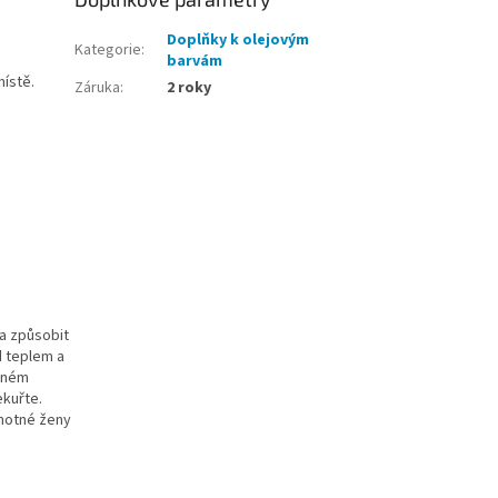
Doplňky k olejovým
Kategorie
:
barvám
místě.
Záruka
:
2 roky
a způsobit
d teplem a
ečném
ekuřte.
ěhotné ženy