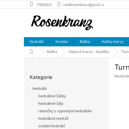
Přejít
776593103
radekrosenkranz@post.cz
na
obsah
Hedvábí
Kresba
Malba
Hobby barvy
Domů
Malba
Olejové barvy - doplňky
Turn
P
Turn
o
Přeskočit
s
Průměr
Neohod
Kategorie
kategorie
t
hodnoce
r
produkt
Hedvábí
a
je
hedvábné šátky
0,0
n
z
hedvábné šály
n
5
í
rámečky s vypnutým hedvábím
hvězdič
p
hedvábná metráž
a
ostatní hedvábí