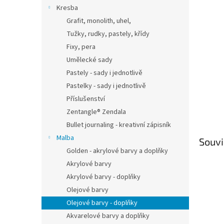
n
Kresba
e
Grafit, monolith, uhel,
l
Tužky, rudky, pastely, křídy
Fixy, pera
Umělecké sady
Pastely - sady i jednotlivě
Pastelky - sady i jednotlivě
Příslušenství
Zentangle® Zendala
Bullet journaling - kreativní zápisník
Malba
Souvi
Golden - akrylové barvy a doplňky
Akrylové barvy
Akrylové barvy - doplňky
Olejové barvy
Olejové barvy - doplňky
Akvarelové barvy a doplňky