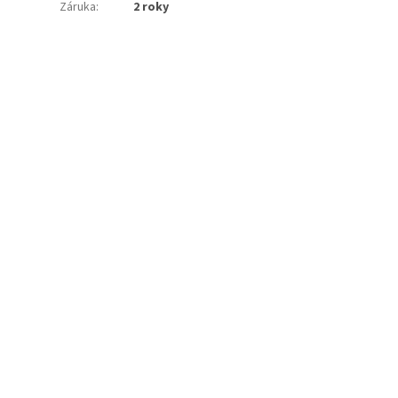
Záruka
:
2 roky