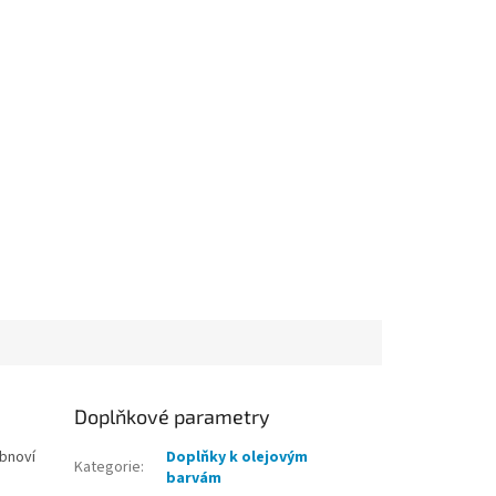
Doplňkové parametry
obnoví
Doplňky k olejovým
Kategorie
:
barvám