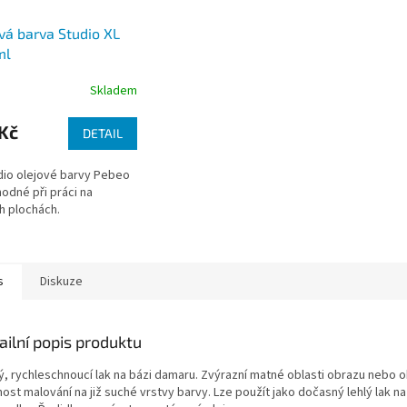
vá barva Studio XL
ml
Skladem
Kč
DETAIL
dio olejové barvy Pebeo
hodné při práci na
h plochách.
s
Diskuze
ailní popis produktu
ý, rychleschnoucí lak na bázi damaru. Zvýrazní matné oblasti obrazu nebo 
st malování na již suché vrstvy barvy. Lze použít jako dočasný lehlý lak na