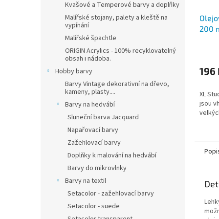
Kvašové a Temperové barvy a doplňky
Malířské stojany, palety a kleště na
Olejo
vypínání
200 
Malířské špachtle
ORIGIN Acrylics - 100% recyklovatelný
obsah i nádoba.
196 
Hobby barvy
Barvy Vintage dekorativní na dřevo,
kameny, plasty....
XL Stu
jsou v
Barvy na hedvábí
velkýc
Sluneční barva Jacquard
Napařovací barvy
Zažehlovací barvy
Popi
Doplňky k malování na hedvábí
Barvy do mikrovlnky
Barvy na textil
Det
Setacolor - zažehlovací barvy
Lehk
Setacolor - suede
možno