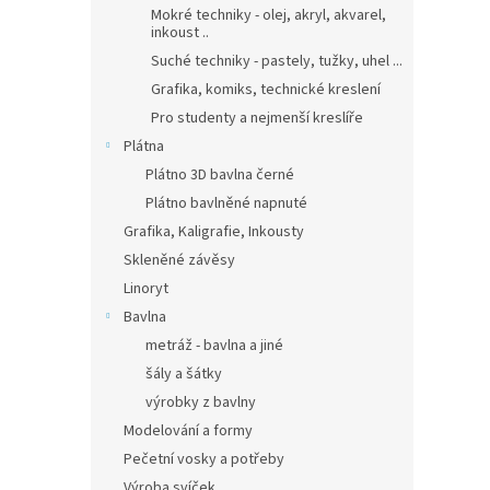
Mokré techniky - olej, akryl, akvarel,
inkoust ..
Suché techniky - pastely, tužky, uhel ...
Grafika, komiks, technické kreslení
Pro studenty a nejmenší kreslíře
Plátna
Plátno 3D bavlna černé
Plátno bavlněné napnuté
Grafika, Kaligrafie, Inkousty
Skleněné závěsy
Linoryt
Bavlna
metráž - bavlna a jiné
šály a šátky
výrobky z bavlny
Modelování a formy
Pečetní vosky a potřeby
Výroba svíček