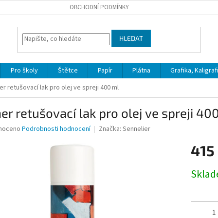
OBCHODNÍ PODMÍNKY
HLEDAT
Pro školy
Štětce
Papír
Plátna
Grafika, Kaligraf
er retušovací lak pro olej ve spreji 400 ml
er retušovací lak pro olej ve spreji 40
né
noceno
Podrobnosti hodnocení
Značka:
Sennelier
ní
415
u
Měrná
Skla
cena:
ek.