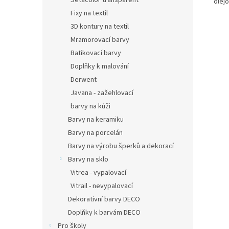
Setacolor transparent
olej
Fixy na textil
3D kontury na textil
Mramorovací barvy
Batikovací barvy
Doplňky k malování
Derwent
Javana - zažehlovací
barvy na kůži
Barvy na keramiku
Barvy na porcelán
Barvy na výrobu šperků a dekorací
Barvy na sklo
Vitrea - vypalovací
Vitrail - nevypalovací
Dekorativní barvy DECO
Doplňky k barvám DECO
Pro školy