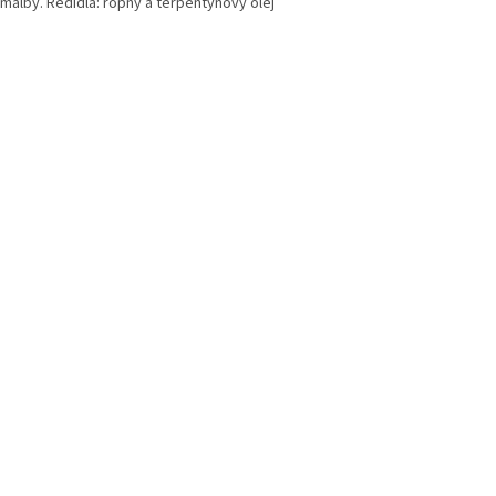
omalby. Ředidla: ropný a terpentýnový olej