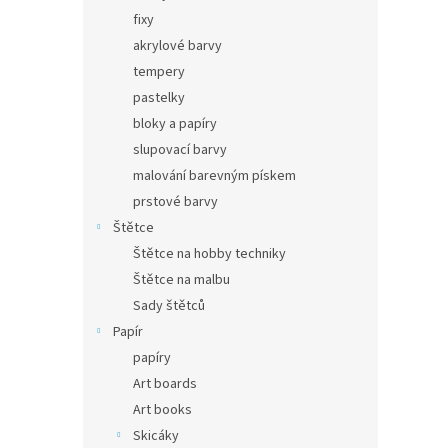
fixy
akrylové barvy
tempery
pastelky
bloky a papíry
slupovací barvy
malování barevným pískem
prstové barvy
Štětce
Štětce na hobby techniky
Štětce na malbu
Sady štětců
Papír
papíry
Art boards
Art books
Skicáky