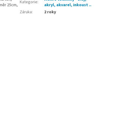
Kategorie
:
ůměr 25cm,
akryl, akvarel, inkoust ..
Záruka
:
2 roky