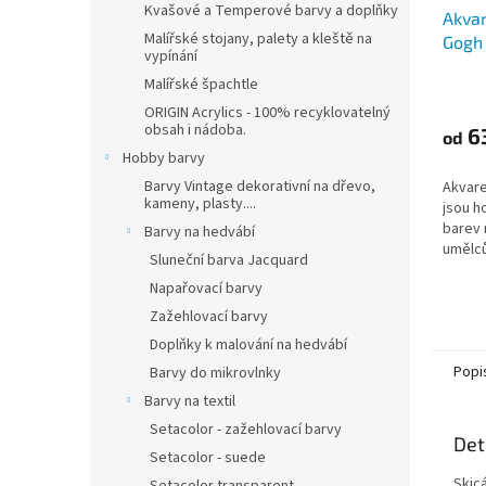
Kvašové a Temperové barvy a doplňky
Akvar
Malířské stojany, palety a kleště na
Gogh 
vypínání
Malířské špachtle
ORIGIN Acrylics - 100% recyklovatelný
obsah i nádoba.
6
od
Hobby barvy
Barvy Vintage dekorativní na dřevo,
Akvare
kameny, plasty....
jsou h
barev 
Barvy na hedvábí
umělců
Sluneční barva Jacquard
Napařovací barvy
Zažehlovací barvy
Doplňky k malování na hedvábí
Popi
Barvy do mikrovlnky
Barvy na textil
Setacolor - zažehlovací barvy
Det
Setacolor - suede
Skic