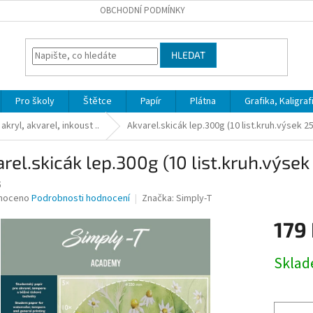
OBCHODNÍ PODMÍNKY
HLEDAT
Pro školy
Štětce
Papír
Plátna
Grafika, Kaligraf
akryl, akvarel, inkoust ..
Akvarel.skicák lep.300g (10 list.kruh.výsek 25
rel.skicák lep.300g (10 list.kruh.výsek
5
né
noceno
Podrobnosti hodnocení
Značka:
Simply-T
ní
179
u
Měrná
Skla
cena:
ek.