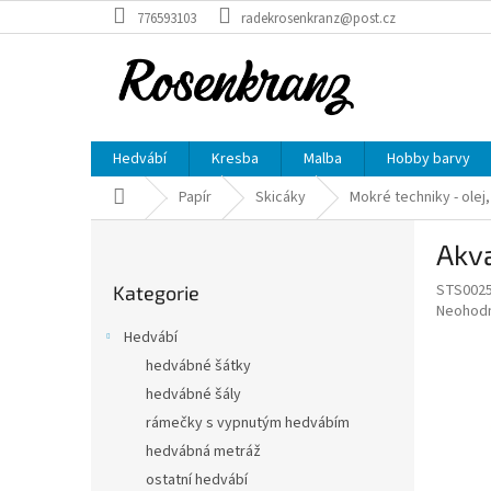
Přejít
776593103
radekrosenkranz@post.cz
na
obsah
Hedvábí
Kresba
Malba
Hobby barvy
Domů
Papír
Skicáky
Mokré techniky - olej, 
P
Akva
o
Přeskočit
s
STS002
Kategorie
kategorie
t
Průměr
Neohod
r
hodnoce
Hedvábí
a
produkt
hedvábné šátky
je
n
0,0
hedvábné šály
n
z
í
rámečky s vypnutým hedvábím
5
p
hedvábná metráž
hvězdič
a
ostatní hedvábí