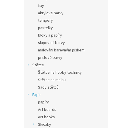
fixy
akrylové barvy
tempery
pastelky
bloky a papíry
slupovací barvy
malování barevným pískem
prstové barvy
Štětce
Štětce na hobby techniky
Štětce na malbu
Sady štětců
Papír
papíry
Art boards
Art books
Skicáky