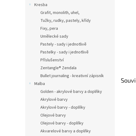
n
Kresba
e
Grafit, monolith, uhel,
l
Tužky, rudky, pastely, křídy
Fixy, pera
Umělecké sady
Pastely - sady i jednotlivě
Pastelky - sady i jednotlivě
Příslušenství
Zentangle® Zendala
Bullet journaling - kreativní zápisník
Souvi
Malba
Golden - akrylové barvy a doplňky
Akrylové barvy
Akrylové barvy - doplňky
Olejové barvy
Olejové barvy - doplňky
Akvarelové barvy a doplňky