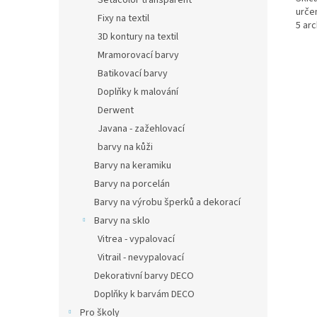
Setacolor transparent
urče
Fixy na textil
5 arc
3D kontury na textil
Mramorovací barvy
Batikovací barvy
Doplňky k malování
Derwent
Javana - zažehlovací
barvy na kůži
Barvy na keramiku
Barvy na porcelán
Barvy na výrobu šperků a dekorací
Barvy na sklo
Vitrea - vypalovací
Vitrail - nevypalovací
Dekorativní barvy DECO
Doplňky k barvám DECO
Pro školy