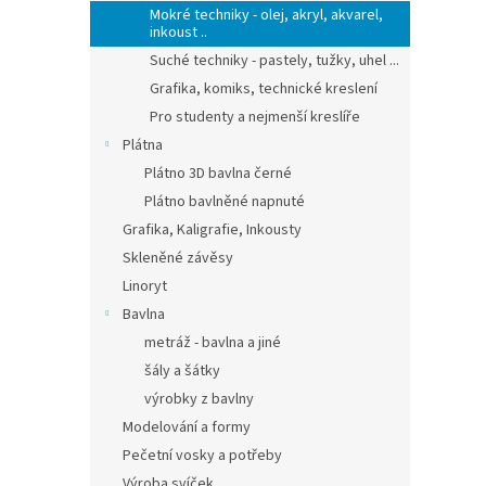
Mokré techniky - olej, akryl, akvarel,
inkoust ..
Suché techniky - pastely, tužky, uhel ...
Grafika, komiks, technické kreslení
Pro studenty a nejmenší kreslíře
Plátna
Plátno 3D bavlna černé
Plátno bavlněné napnuté
Grafika, Kaligrafie, Inkousty
Skleněné závěsy
Linoryt
Bavlna
metráž - bavlna a jiné
šály a šátky
výrobky z bavlny
Modelování a formy
Pečetní vosky a potřeby
Výroba svíček