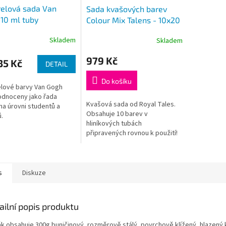
elová sada Van
Sada kvašových barev
10 ml tuby
Colour Mix Talens - 10x20
ml
Skladem
Skladem
979 Kč
35 Kč
DETAIL
Do košíku
lové barvy Van Gogh
odnoceny jako řada
Kvašová sada od Royal Tales.
na úrovni studentů a
Obsahuje 10 barev v
.
hliníkových tubách
připravených rovnou k použití!
Tato sada obsahuje
nejoblíbenější odstíny. Tuby
jsou zabaleny v pevné...
s
Diskuze
ailní popis produktu
ák obsahuje 300g buničinový, rozměrově stálý, povrchově klížený, hlazený 