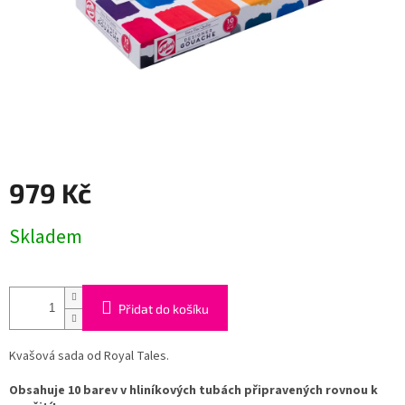
979 Kč
Měrná
Skladem
cena:
Přidat do košíku
Kvašová sada od Royal Tales.
Obsahuje 10 barev v hliníkových tubách připravených rovnou k