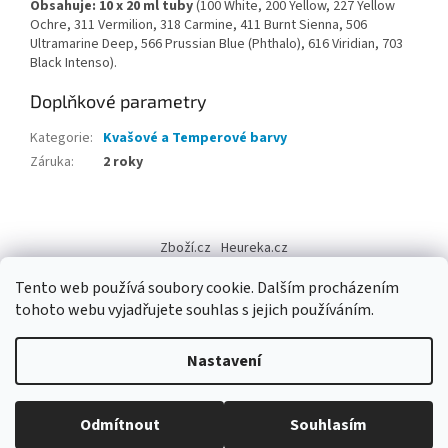
Obsahuje: 10 x 20 ml tuby
(100 White, 200 Yellow, 227 Yellow
Ochre, 311 Vermilion, 318 Carmine, 411 Burnt Sienna, 506
Ultramarine Deep, 566 Prussian Blue (Phthalo), 616 Viridian, 703
Black Intenso).
Doplňkové parametry
Kategorie
:
Kvašové a Temperové barvy
Záruka
:
2 roky
Z
á
Zboží.cz
Heureka.cz
p
a
Tento web používá soubory cookie. Dalším procházením
t
tohoto webu vyjadřujete souhlas s jejich používáním.
í
Vytvořil Shoptet
Nastavení
Copyright 2026
Výtvarné potřeby - hedvábí.cz
. Všechna práva
Odmítnout
Souhlasím
vyhrazena.
Upravit nastavení cookies