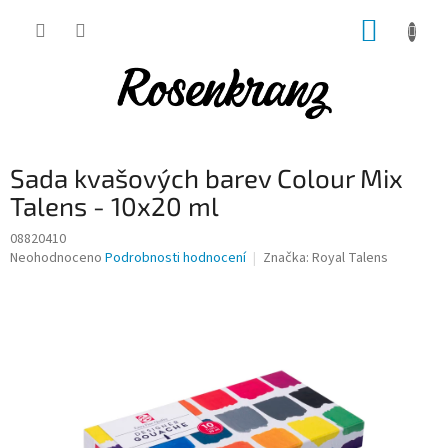
Přejít
NÁKUP
na
obsah
KOŠÍK
Sada kvašových barev Colour Mix
Talens - 10x20 ml
08820410
Průměrné
Neohodnoceno
Podrobnosti hodnocení
Značka:
Royal Talens
hodnocení
produktu
je
0,0
z
5
hvězdiček.