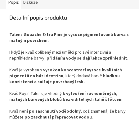
Popis
Diskuze
Detailní popis produktu
Talens Gouache Extra Fine je vysoce pigmentovaná barva s
matným povrchem.
I když je kvaš oblíbený mezi umělci pro své intenzivní a
neprůhledné barvy,
přidáním vody se dají lehce zprůhlednit.
Kvaš je vyroben s
vysokou koncentrací vysoce kvalitních
pigmentů na bázi dextrinu
, který dodává barvě
hladkou
konzistenci a snižuje povrchový lesk.
Kvaš Royal Talens je vhodný
k vytvoření rovnoměrných,
matných barevných bloků bez viditelných tahů štětcem
.
Kvaš
není po zaschnutí voděodolný
, což znamená, že barvy
můžete
po zaschnutí přepracovat vodou
.