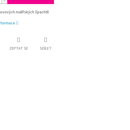
kovových malířských špachtlí
informace
ZEPTAT SE
SDÍLET