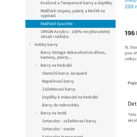
Kvašové a Temperové barvy a doplňky
200 
Malířské stojany, palety a kleště na
vypínání
Malířské špachtle
ORIGIN Acrylics - 100% recyklovatelný
196 
obsah i nádoba.
Hobby barvy
XL Stu
Barvy Vintage dekorativní na dřevo,
jsou v
kameny, plasty....
velkýc
Barvy na hedvábí
Sluneční barva Jacquard
Napařovací barvy
Popi
Zažehlovací barvy
Doplňky k malování na hedvábí
Det
Barvy do mikrovlnky
Barvy na textil
Tato 
akry
Setacolor - zažehlovací barvy
Setacolor - suede