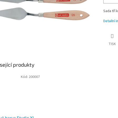
Sada tří 
Detailní 
TISK
sející produkty
Kód:
200007
vá barva Studio XL