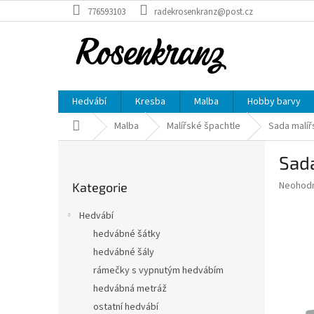
Přejít
776593103
radekrosenkranz@post.cz
na
obsah
Hedvábí
Kresba
Malba
Hobby barvy
Domů
Malba
Malířské špachtle
Sada malíř
P
Sada
o
Přeskočit
s
Průměr
Neohod
Kategorie
kategorie
t
hodnoce
r
produkt
Hedvábí
a
je
hedvábné šátky
0,0
n
z
hedvábné šály
n
5
í
rámečky s vypnutým hedvábím
hvězdič
p
hedvábná metráž
a
ostatní hedvábí