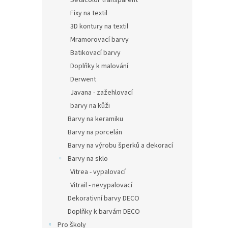
Setacolor transparent
Fixy na textil
3D kontury na textil
Mramorovací barvy
Batikovací barvy
Doplňky k malování
Derwent
Javana - zažehlovací
barvy na kůži
Barvy na keramiku
Barvy na porcelán
Barvy na výrobu šperků a dekorací
Barvy na sklo
Vitrea - vypalovací
Vitrail - nevypalovací
Dekorativní barvy DECO
Doplňky k barvám DECO
Pro školy