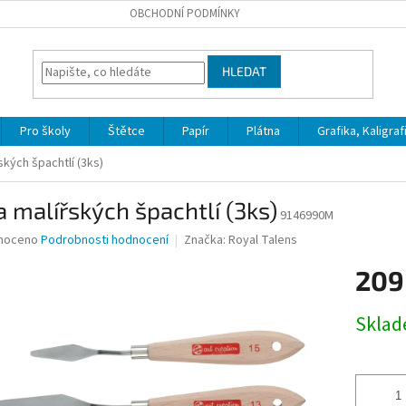
OBCHODNÍ PODMÍNKY
HLEDAT
Pro školy
Štětce
Papír
Plátna
Grafika, Kaligraf
ských špachtlí (3ks)
 malířských špachtlí (3ks)
9146990M
né
noceno
Podrobnosti hodnocení
Značka:
Royal Talens
ní
209
u
Měrná
Skla
cena:
ek.