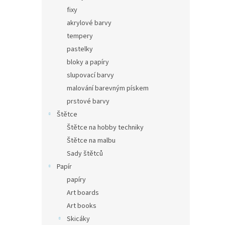
fixy
akrylové barvy
tempery
pastelky
bloky a papíry
slupovací barvy
malování barevným pískem
prstové barvy
Štětce
Štětce na hobby techniky
Štětce na malbu
Sady štětců
Papír
papíry
Art boards
Art books
Skicáky