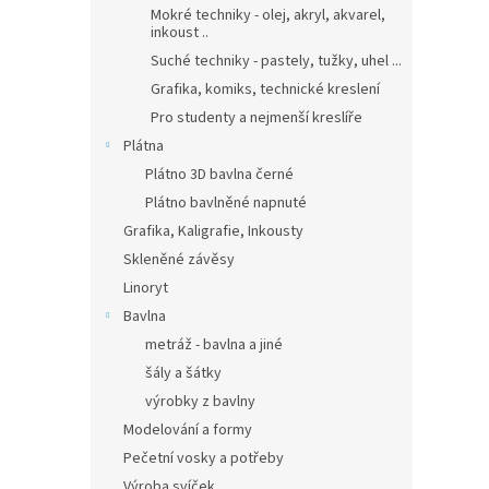
Mokré techniky - olej, akryl, akvarel,
inkoust ..
Suché techniky - pastely, tužky, uhel ...
Grafika, komiks, technické kreslení
Pro studenty a nejmenší kreslíře
Plátna
Plátno 3D bavlna černé
Plátno bavlněné napnuté
Grafika, Kaligrafie, Inkousty
Skleněné závěsy
Linoryt
Bavlna
metráž - bavlna a jiné
šály a šátky
výrobky z bavlny
Modelování a formy
Pečetní vosky a potřeby
Výroba svíček