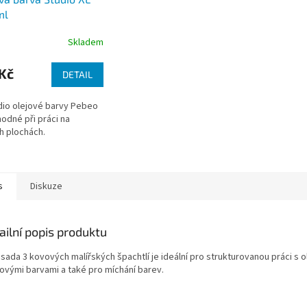
ml
Skladem
Kč
DETAIL
dio olejové barvy Pebeo
hodné při práci na
h plochách.
s
Diskuze
ailní popis produktu
sada 3 kovových malířských špachtlí je ideální pro strukturovanou práci s o
lovými barvami a také pro míchání barev.