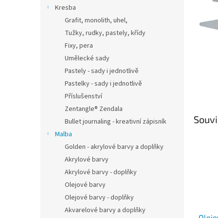
n
Kresba
e
Grafit, monolith, uhel,
l
Tužky, rudky, pastely, křídy
Fixy, pera
Umělecké sady
Pastely - sady i jednotlivě
Pastelky - sady i jednotlivě
Příslušenství
Zentangle® Zendala
Souvi
Bullet journaling - kreativní zápisník
Malba
Golden - akrylové barvy a doplňky
Akrylové barvy
Akrylové barvy - doplňky
Olejové barvy
Olejové barvy - doplňky
Akvarelové barvy a doplňky
Olejo