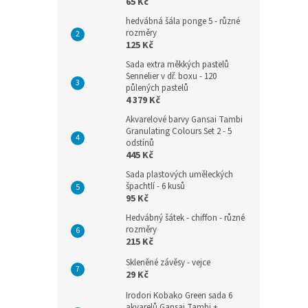
65 Kč
hedvábná šála ponge 5 - různé
rozměry
125 Kč
Sada extra měkkých pastelů
Sennelier v dř. boxu - 120
půlených pastelů
4 379 Kč
Akvarelové barvy Gansai Tambi
Granulating Colours Set 2 - 5
odstínů
445 Kč
Sada plastových uměleckých
špachtlí - 6 kusů
95 Kč
Hedvábný šátek - chiffon - různé
rozměry
215 Kč
Skleněné závěsy - vejce
29 Kč
Irodori Kobako Green sada 6
akvarelů Gansai Tambi +