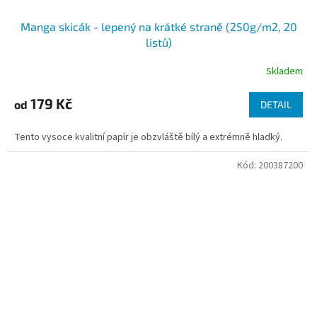
Manga skicák - lepený na krátké straně (250g/m2, 20
listů)
Skladem
179 Kč
od
DETAIL
Tento vysoce kvalitní papír je obzvláště bílý a extrémně hladký.
Kód:
200387200