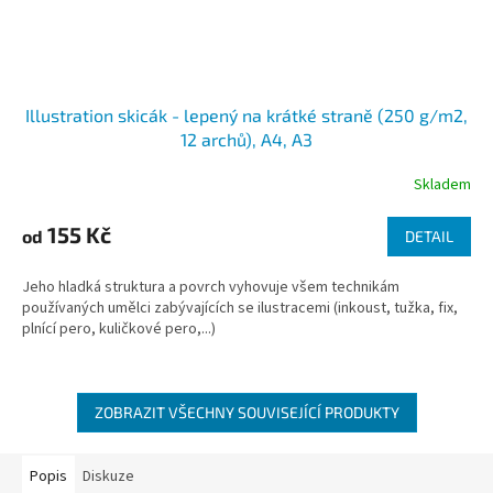
Illustration skicák - lepený na krátké straně (250 g/m2,
12 archů), A4, A3
Skladem
155 Kč
od
DETAIL
Jeho hladká struktura a povrch vyhovuje všem technikám
používaných umělci zabývajících se ilustracemi (inkoust, tužka, fix,
plnící pero, kuličkové pero,...)
ZOBRAZIT VŠECHNY SOUVISEJÍCÍ PRODUKTY
Popis
Diskuze