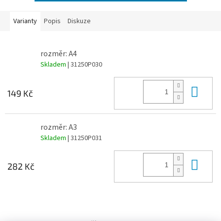
Varianty
Popis
Diskuze
rozměr: A4
Skladem
| 31250P030
Do 
149 Kč
rozměr: A3
Skladem
| 31250P031
Do 
282 Kč
Z
á