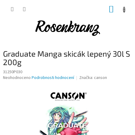
Přejít
NÁKUP
na
obsah
KOŠÍK
Graduate Manga skicák lepený 30l S
200g
31250P030
Průměrné
Neohodnoceno
Podrobnosti hodnocení
Značka:
canson
hodnocení
produktu
je
0,0
z
5
hvězdiček.