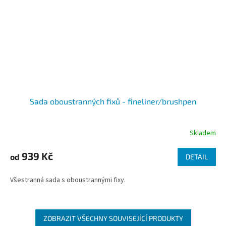
Sada oboustranných fixů - fineliner/brushpen
Skladem
939 Kč
od
DETAIL
Všestranná sada s oboustrannými fixy.
ZOBRAZIT VŠECHNY SOUVISEJÍCÍ PRODUKTY