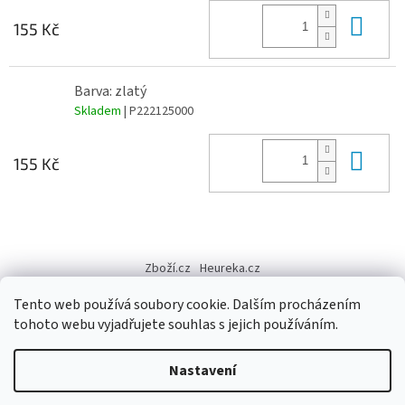
Do 
155 Kč
Barva: zlatý
Skladem
| P222125000
Do 
155 Kč
Z
á
Zboží.cz
Heureka.cz
p
a
Tento web používá soubory cookie. Dalším procházením
t
tohoto webu vyjadřujete souhlas s jejich používáním.
í
Vytvořil Shoptet
Nastavení