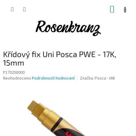
Přejít
NÁKUP
na
obsah
KOŠÍK
Křídový fix Uni Posca PWE - 17K,
15mm
P170258000
Průměrné
Neohodnoceno
Podrobnosti hodnocení
Značka:
Posca - UNI
hodnocení
produktu
je
0,0
z
5
hvězdiček.