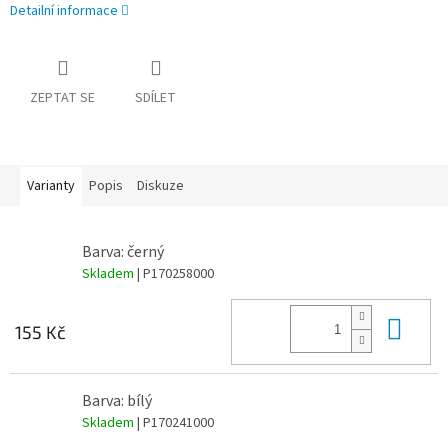
Detailní informace
ZEPTAT SE
SDÍLET
Varianty
Popis
Diskuze
Barva: černý
Skladem
| P170258000
Do 
155 Kč
Barva: bílý
Skladem
| P170241000