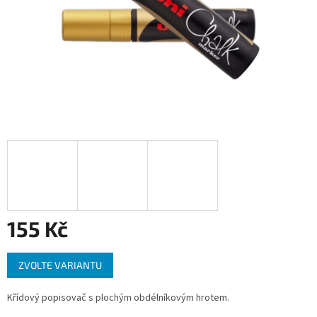
155 Kč
Měrná
ZVOLTE VARIANTU
cena:
Křídový popisovač s plochým obdélníkovým hrotem.