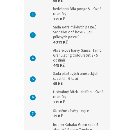
65 Kč
hedvábná šála ponge 5 - různé
rozměry
125 Kč
Sada extra měkkých pastelů
Sennelier v dř. boxu - 120
půlených pastelů
4 379 Kč
Akvarelové barvy Gansai Tambi
Granulating Colours Set 2 - 5
odstínů
445 Kč
Sada plastových uměleckých
špachtlí - 6 kusů
95 Kč
Hedvábný šátek - chiffon - různé
rozměry
215 Kč
Skleněné závěsy - vejce
29 Kč
Irodori Kobako Green sada 6
akvarelů Gansai Tambi +