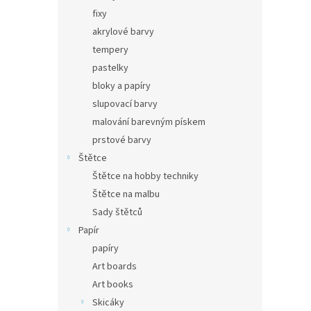
fixy
akrylové barvy
tempery
pastelky
bloky a papíry
slupovací barvy
malování barevným pískem
prstové barvy
Štětce
Štětce na hobby techniky
Štětce na malbu
Sady štětců
Papír
papíry
Art boards
Art books
Skicáky