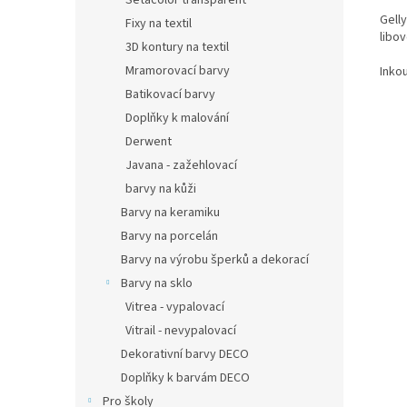
Setacolor transparent
Gelly
Fixy na textil
libo
3D kontury na textil
Mramorovací barvy
Inko
Batikovací barvy
Doplňky k malování
Derwent
Javana - zažehlovací
barvy na kůži
Barvy na keramiku
Barvy na porcelán
Barvy na výrobu šperků a dekorací
Barvy na sklo
Vitrea - vypalovací
Vitrail - nevypalovací
Dekorativní barvy DECO
Doplňky k barvám DECO
Pro školy