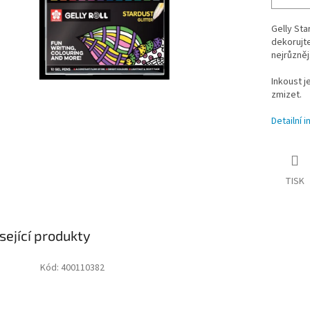
Gelly Sta
dekorujte
nejrůzněj
Inkoust 
zmizet.
Detailní 
TISK
sející produkty
Kód:
400110382