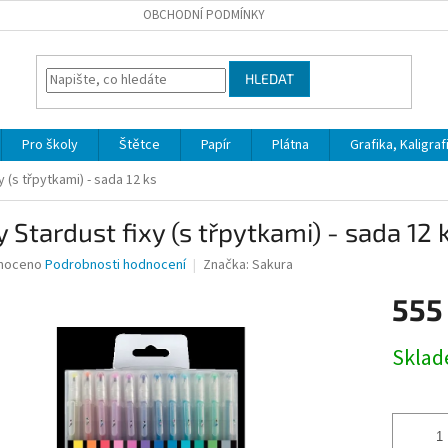
OBCHODNÍ PODMÍNKY
HLEDAT
Pro školy
Štětce
Papír
Plátna
Grafika, Kaligraf
y (s třpytkami) - sada 12 ks
y Stardust fixy (s třpytkami) - sada 12 
né
noceno
Podrobnosti hodnocení
Značka:
Sakura
ní
555
u
Měrná
Skla
cena:
ek.