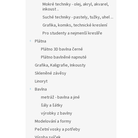
Mokré techniky - olej, akryl, akvarel,
inkoust ..
Suché techniky - pastely, tužky, uhel ...
Grafika, komiks, technické kreslení
Pro studenty a nejmenší kreslíře
Plátna
Plátno 3D bavlna černé
Plátno bavlněné napnuté
Grafika, Kaligrafie, Inkousty
Skleněné závěsy
Linoryt
Bavlna
metráž - bavlna a jiné
šály a šátky
výrobky z bavlny
Modelování a formy
Pečetní vosky a potřeby
Výroba svíček