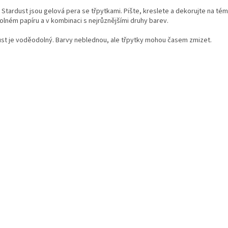
 Stardust jsou gelová pera se třpytkami. Pište, kreslete a dekorujte na té
volném papíru a v kombinaci s nejrůznějšími druhy barev.
ust je voděodolný. Barvy neblednou, ale třpytky mohou časem zmizet.