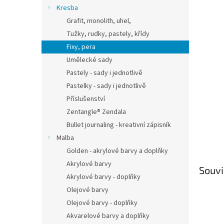
n
Kresba
e
Grafit, monolith, uhel,
l
Tužky, rudky, pastely, křídy
Fixy, pera
Umělecké sady
Pastely - sady i jednotlivě
Pastelky - sady i jednotlivě
Příslušenství
Zentangle® Zendala
Bullet journaling - kreativní zápisník
Malba
Golden - akrylové barvy a doplňky
Akrylové barvy
Souvi
Akrylové barvy - doplňky
Olejové barvy
Olejové barvy - doplňky
Akvarelové barvy a doplňky