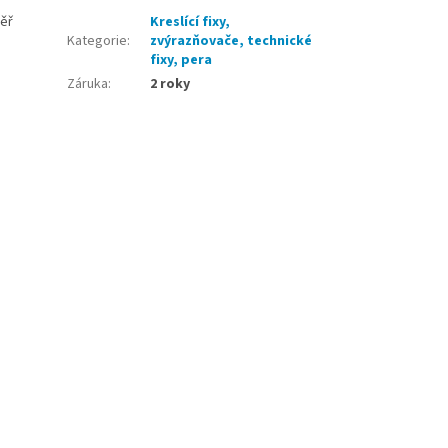
měř
Kreslící fixy,
Kategorie
:
zvýrazňovače, technické
fixy, pera
Záruka
:
2 roky