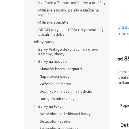
Kvašové a Temperové barvy a doplňky
Malířské stojany, palety a kleště na
vypínání
Malířské špachtle
Gradu
ORIGIN Acrylics - 100% recyklovatelný
lepen
obsah i nádoba.
Hobby barvy
Barvy Vintage dekorativní na dřevo,
kameny, plasty....
8
od
Barvy na hedvábí
Sluneční barva Jacquard
Velmi h
Napařovací barvy
ideáln
tužkami
Zažehlovací barvy
Doplňky k malování na hedvábí
Barvy do mikrovlnky
Popi
Barvy na textil
Setacolor - zažehlovací barvy
Setacolor - suede
Det