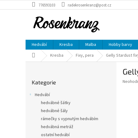
Přejít
776593103
radekrosenkranz@post.cz
na
obsah
Hedvábí
Kresba
Malba
Hobby barvy
Domů
Kresba
Fixy, pera
Gelly Stardust fix
P
Gell
o
Přeskočit
s
Průměr
Neohod
Kategorie
kategorie
t
hodnoce
r
produkt
Hedvábí
a
je
hedvábné šátky
0,0
n
z
hedvábné šály
n
5
í
rámečky s vypnutým hedvábím
hvězdič
p
hedvábná metráž
a
ostatní hedvábí