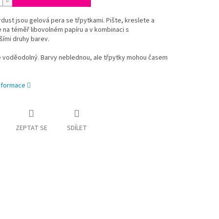
rdust jsou gelová pera se třpytkami. Pište, kreslete a
 na téměř libovolném papíru a v kombinaci s
šími druhy barev.
je voděodolný. Barvy neblednou, ale třpytky mohou časem
informace
ZEPTAT SE
SDÍLET