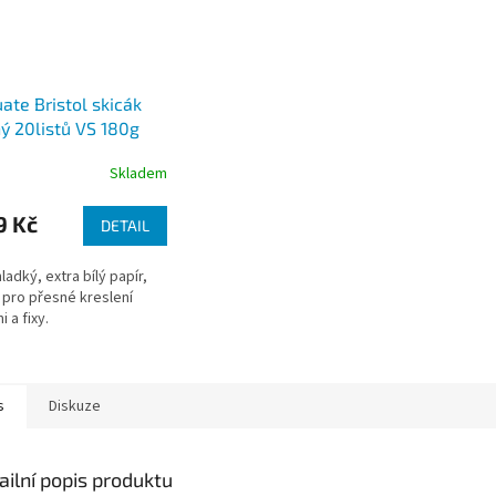
ate Bristol skicák
ý 20listů VS 180g
Skladem
9 Kč
DETAIL
ladký, extra bílý papír,
í pro přesné kreslení
 a fixy.
s
Diskuze
ailní popis produktu