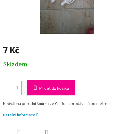
7 Kč
Měrná
Skladem
cena:
Přidat do košíku
Hedvábná přírodní šňůrka ze Chiffonu prodávaná po metrech.
Detailní informace