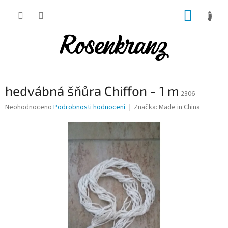
Přejít
NÁKUP
na
obsah
KOŠÍK
hedvábná šňůra Chiffon - 1 m
2306
Průměrné
Neohodnoceno
Podrobnosti hodnocení
Značka:
Made in China
hodnocení
produktu
je
0,0
z
5
hvězdiček.