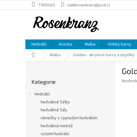
Přejít
776593103
radekrosenkranz@post.cz
na
obsah
Hedvábí
Kresba
Malba
Hobby barvy
Domů
Malba
Golden - akrylové barvy a doplňky
P
Gold
o
Přeskočit
s
Průměr
Neohod
Kategorie
kategorie
t
hodnoce
r
produkt
Hedvábí
a
je
hedvábné šátky
0,0
n
z
hedvábné šály
n
5
í
rámečky s vypnutým hedvábím
hvězdič
p
hedvábná metráž
a
ostatní hedvábí