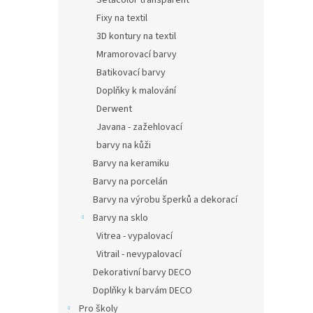
Setacolor transparent
Fixy na textil
3D kontury na textil
Mramorovací barvy
Batikovací barvy
Doplňky k malování
Derwent
Javana - zažehlovací
barvy na kůži
Barvy na keramiku
Barvy na porcelán
Barvy na výrobu šperků a dekorací
Barvy na sklo
Vitrea - vypalovací
Vitrail - nevypalovací
Dekorativní barvy DECO
Doplňky k barvám DECO
Pro školy