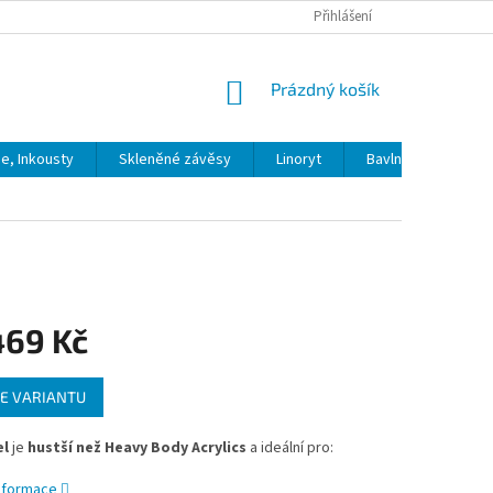
Přihlášení
NÁKUPNÍ
Prázdný košík
KOŠÍK
ie, Inkousty
Skleněné závěsy
Linoryt
Bavlna
Model
469 Kč
E VARIANTU
el
je
hustší než Heavy Body Acrylics
a ideální pro:
informace