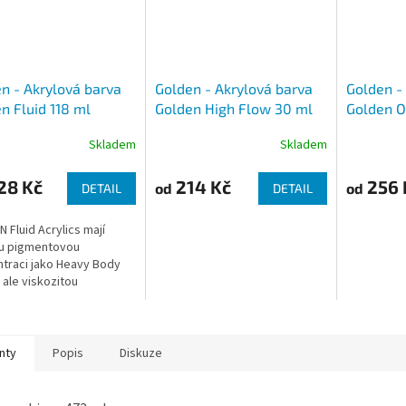
n - Akrylová barva
Golden - Akrylová barva
Golden -
n Fluid 118 ml
Golden High Flow 30 ml
Golden O
59 ml
Skladem
Skladem
28 Kč
214 Kč
256 
od
od
DETAIL
DETAIL
 Fluid Acrylics mají
ou pigmentovou
traci jako Heavy Body
, ale viskozitou
ínají smetanu. Díky této
tenci umožňují plynulé a
 nanášení...
nty
Popis
Diskuze