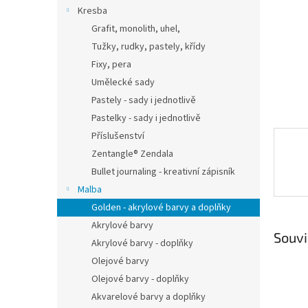
n
Kresba
e
Grafit, monolith, uhel,
l
Tužky, rudky, pastely, křídy
Fixy, pera
Umělecké sady
Pastely - sady i jednotlivě
Pastelky - sady i jednotlivě
Příslušenství
Zentangle® Zendala
Bullet journaling - kreativní zápisník
Malba
Golden - akrylové barvy a doplňky
Akrylové barvy
Souvi
Akrylové barvy - doplňky
Olejové barvy
Olejové barvy - doplňky
Akvarelové barvy a doplňky