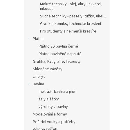
Mokré techniky - olej, akryl, akvarel,
inkoust ..
Suché techniky - pastely, tužky, uhel ...
Grafika, komiks, technické kreslení
Pro studenty a nejmenší kreslíře
Plátna
Plátno 3D bavlna černé
Plátno bavlněné napnuté
Grafika, Kaligrafie, Inkousty
Skleněné závěsy
Linoryt
Bavlna
metráž - bavlna a jiné
šály a šátky
výrobky z bavlny
Modelování a formy
Pečetní vosky a potřeby
Výroba svíček