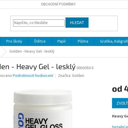
OBCHODNÍ PODMÍNKY
HLEDAT
Pro školy
Štětce
Papír
Plátna
Grafika, Kaligraf
Golden - Heavy Gel - lesklý
en - Heavy Gel - lesklý
0003050-5
né
noceno
Podrobnosti hodnocení
Značka:
Golden
ní
od
u
Měrná
ZVOLT
cena:
ek.
Heavy G
Detailní 