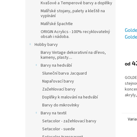
Kvašové a Temperové barvy a doplňky
Malířské stojany, palety a kleště na
vypínání
Malířské špachtle
Golde
ORIGIN Acrylics - 100% recyklovatelný
Golde
obsah i nádoba.
Hobby barvy
Barvy Vintage dekorativní na dřevo,
kameny, plasty....
4
od
Barvy na hedvábí
Sluneční barva Jacquard
GOLDEN
Napařovací barvy
stejn
koncen
Zažehlovací barvy
akryly
Doplňky k malování na hedvábí
připom
Barvy do mikrovlnky
konzis
snadné
Barvy na textil
Varia
Setacolor - zažehlovací barvy
Setacolor - suede