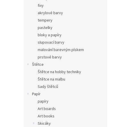
fixy
akrylové barvy
tempery
pastelky
bloky a papíry
slupovací barvy
malování barevným pískem
prstové barvy
Štětce
Štětce na hobby techniky
Štětce na malbu
Sady štětců
Papír
papíry
Art boards
Art books
Skicáky