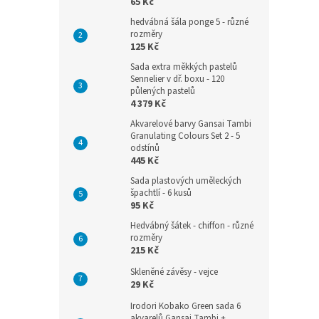
65 Kč
hedvábná šála ponge 5 - různé
rozměry
125 Kč
Sada extra měkkých pastelů
Sennelier v dř. boxu - 120
půlených pastelů
4 379 Kč
Akvarelové barvy Gansai Tambi
Granulating Colours Set 2 - 5
odstínů
445 Kč
Sada plastových uměleckých
špachtlí - 6 kusů
95 Kč
Hedvábný šátek - chiffon - různé
rozměry
215 Kč
Skleněné závěsy - vejce
29 Kč
Irodori Kobako Green sada 6
akvarelů Gansai Tambi +