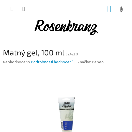
Přejít
NÁKUP
na
obsah
KOŠÍK
Matný gel, 100 ml
524210
Průměrné
Neohodnoceno
Podrobnosti hodnocení
Značka:
Pebeo
hodnocení
produktu
je
0,0
z
5
hvězdiček.