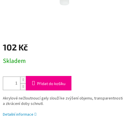
102 Kč
Měrná
Skladem
cena:
Přidat do košíku
Akrylové nežloutnoucí gely slouží ke zvýšení objemu, transparentnosti
a zkrácení doby schnutí.
Detailní informace