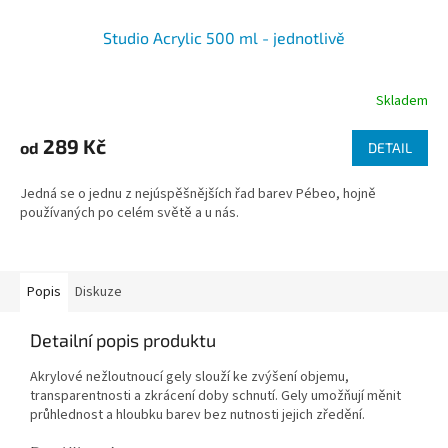
Studio Acrylic 500 ml - jednotlivě
Skladem
289 Kč
od
DETAIL
Jedná se o jednu z nejúspěšnějších řad barev Pébeo, hojně
používaných po celém světě a u nás.
Popis
Diskuze
Detailní popis produktu
Akrylové nežloutnoucí gely slouží ke zvýšení objemu,
transparentnosti a zkrácení doby schnutí. Gely umožňují měnit
průhlednost a hloubku barev bez nutnosti jejich zředění.