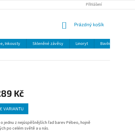
Přihlášení
NÁKUPNÍ
Prázdný košík
KOŠÍK
ie, Inkousty
Skleněné závěsy
Linoryt
Bavlna
Model
289 Kč
E VARIANTU
o jednu z nejúspěšnějších řad barev Pébeo, hojně
ch po celém světě a u nás.