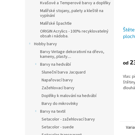
Kvašové a Temperové barvy a doplňky
Malířské stojany, palety a kleště na
vypínání
Malířské špachtle
Štěte
ORIGIN Acrylics - 100% recyklovatelný
ploch
obsah i nádoba.
Hobby barvy
Barvy Vintage dekorativní na dřevo,
kameny, plasty....
2
od
Barvy na hedvábí
Sluneční barva Jacquard
Vlas: p
Napařovací barvy
štětin
dlouhá
Zažehlovací barvy
Doplňky k malování na hedvábí
Barvy do mikrovlnky
Barvy na textil
Setacolor - zažehlovací barvy
Setacolor - suede
Varia