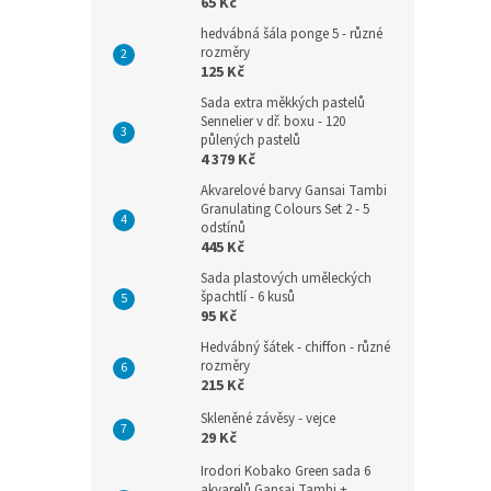
65 Kč
hedvábná šála ponge 5 - různé
rozměry
125 Kč
Sada extra měkkých pastelů
Sennelier v dř. boxu - 120
půlených pastelů
4 379 Kč
Akvarelové barvy Gansai Tambi
Granulating Colours Set 2 - 5
odstínů
445 Kč
Sada plastových uměleckých
špachtlí - 6 kusů
95 Kč
Hedvábný šátek - chiffon - různé
rozměry
215 Kč
Skleněné závěsy - vejce
29 Kč
Irodori Kobako Green sada 6
akvarelů Gansai Tambi +