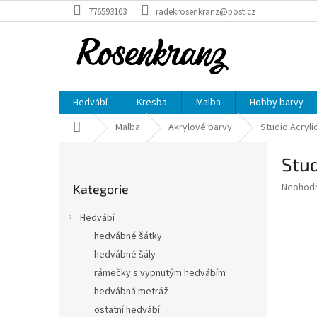
Přejít
776593103
radekrosenkranz@post.cz
na
obsah
Hedvábí
Kresba
Malba
Hobby barvy
Domů
Malba
Akrylové barvy
Studio Acrylic
P
Stud
o
Přeskočit
s
Průměr
Neohod
Kategorie
kategorie
t
hodnoce
r
produkt
Hedvábí
a
je
hedvábné šátky
0,0
n
z
hedvábné šály
n
5
í
rámečky s vypnutým hedvábím
hvězdič
p
hedvábná metráž
a
ostatní hedvábí