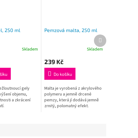
l, 250 ml
Pemzová malta, 250 ml
Další
produkt
Skladem
Skladem
239 Kč
šíku
Do košíku
ežloutnoucí gely
Malta je vyrobená z akrylového
zvýšení objemu,
polymeru a jemně drcené
tnosti a zkrácení
pemzy, která jí dodává jemně
tí.
zrnitý, polomatný efekt.