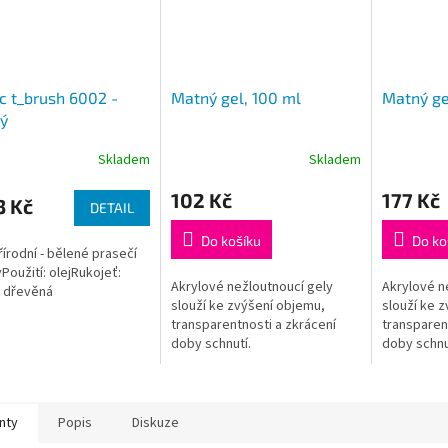
c t_brush 6002 -
Matný gel, 100 ml
Matný ge
ý
Skladem
Skladem
102 Kč
177 Kč
3 Kč
DETAIL
Do košíku
Do ko
řírodní - bělené prasečí
yPoužití: olejRukojeť:
Akrylové nežloutnoucí gely
Akrylové n
 dřevěná
slouží ke zvýšení objemu,
slouží ke 
transparentnosti a zkrácení
transparen
doby schnutí.
doby schnu
nty
Popis
Diskuze