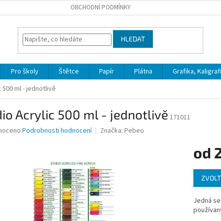
OBCHODNÍ PODMÍNKY
HLEDAT
Pro školy
Štětce
Papír
Plátna
Grafika, Kaligraf
 500 ml - jednotlivě
io Acrylic 500 ml - jednotlivě
171011
né
noceno
Podrobnosti hodnocení
Značka:
Pebeo
ní
od
u
Měrná
ZVOLT
cena:
ek.
Jedná se 
používaný