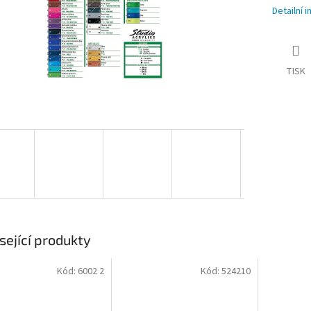
Detailní 
TISK
sející produkty
Kód:
6002 2
Kód:
524210