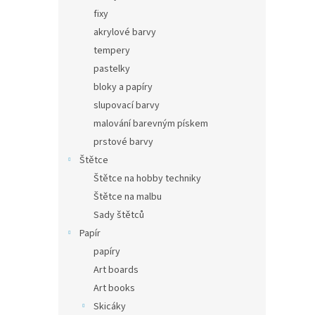
fixy
akrylové barvy
tempery
pastelky
bloky a papíry
slupovací barvy
malování barevným pískem
prstové barvy
Štětce
Štětce na hobby techniky
Štětce na malbu
Sady štětců
Papír
papíry
Art boards
Art books
Skicáky