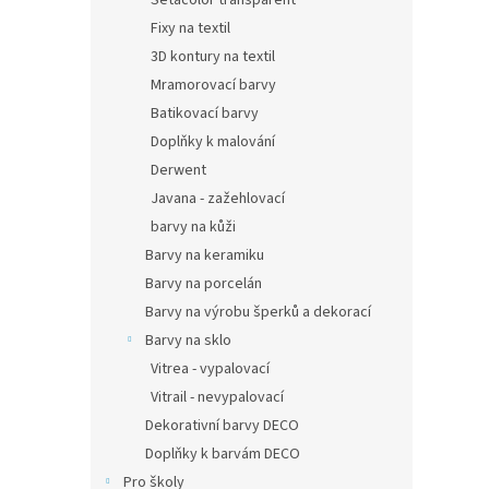
Setacolor transparent
Fixy na textil
3D kontury na textil
Mramorovací barvy
Batikovací barvy
Doplňky k malování
Derwent
Javana - zažehlovací
barvy na kůži
Barvy na keramiku
Barvy na porcelán
Barvy na výrobu šperků a dekorací
Barvy na sklo
Vitrea - vypalovací
Vitrail - nevypalovací
Dekorativní barvy DECO
Doplňky k barvám DECO
Pro školy