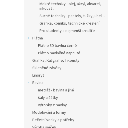
Mokré techniky - olej, akryl, akvarel,
inkoust ..
Suché techniky - pastely, tužky, uhel ...
Grafika, komiks, technické kreslení
Pro studenty a nejmenší kreslíře
Plátna
Plátno 3D bavlna černé
Plátno bavlněné napnuté
Grafika, Kaligrafie, Inkousty
Skleněné závěsy
Linoryt
Bavlna
metráž - bavlna a jiné
šály a šátky
výrobky z bavlny
Modelování a formy
Pečetní vosky a potřeby
Výroba svíček