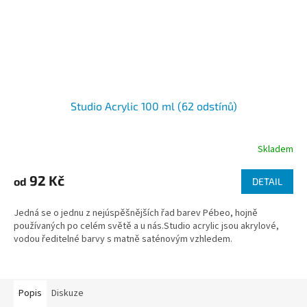
Studio Acrylic 100 ml (62 odstínů)
Skladem
92 Kč
od
DETAIL
Jedná se o jednu z nejúspěšnějších řad barev Pébeo, hojně
používaných po celém světě a u nás.Studio acrylic jsou akrylové,
vodou ředitelné barvy s matně saténovým vzhledem.
Popis
Diskuze