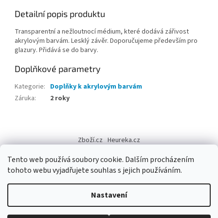
Detailní popis produktu
Transparentní a nežloutnocí médium, které dodává zářivost
akrylovým barvám. Lesklý závěr. Doporučujeme především pro
glazury. Přidává se do barvy.
Doplňkové parametry
Kategorie
:
Doplňky k akrylovým barvám
Záruka
:
2 roky
Z
á
Zboží.cz
Heureka.cz
p
a
Tento web používá soubory cookie. Dalším procházením
t
tohoto webu vyjadřujete souhlas s jejich používáním.
í
Vytvořil Shoptet
Nastavení
Copyright 2026
Výtvarné potřeby - hedvábí.cz
. Všechna práva