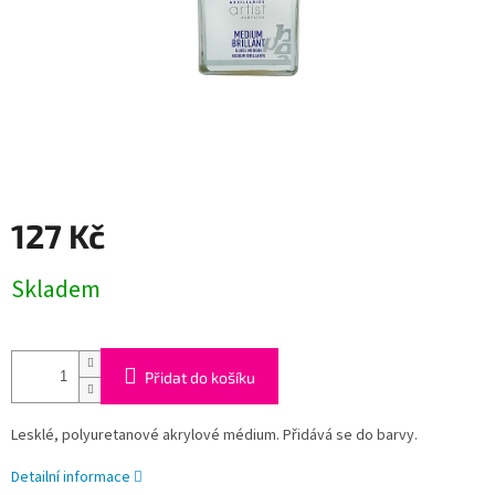
127 Kč
Měrná
Skladem
cena:
Přidat do košíku
Lesklé, polyuretanové akrylové médium. Přidává se do barvy.
Detailní informace