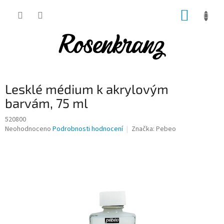
Přejít
NÁKUP
na
obsah
KOŠÍK
Lesklé médium k akrylovým
barvám, 75 ml
520800
Průměrné
Neohodnoceno
Podrobnosti hodnocení
Značka:
Pebeo
hodnocení
produktu
je
0,0
z
5
hvězdiček.