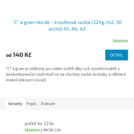
"C" à grain skicák - kroužková vazba (224g/m2, 30
archů) A5, A4, A3
Skladem
140 Kč
od
DETAIL
"C" à grain je oblíbený po celém světě díky své vysoké kvalitě a
bezkonkurenční ceně.Hodí se na všechny suché techniky a některé
mokré (inkoust a kvaš)
Varianty
Popis
Diskuze
počet ks: 12 ks
Skladem
| XNCW-12H