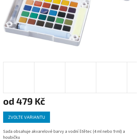
od
479 Kč
Měrná
ZVOLTE VARIANTU
cena:
Sada obsahuje akvarelové barvy a vodní štětec (4 ml nebo 9 ml) a
houbičku