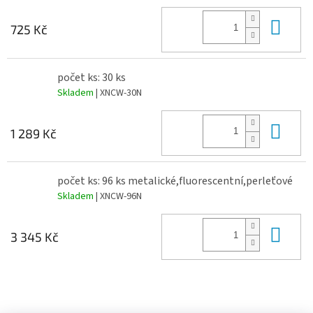
Do 
725 Kč
počet ks: 30 ks
Skladem
| XNCW-30N
Do 
1 289 Kč
počet ks: 96 ks metalické,fluorescentní,perleťové
Skladem
| XNCW-96N
Do 
3 345 Kč
Z