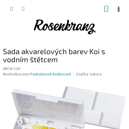
Přejít
NÁKUP
na
obsah
KOŠÍK
Sada akvarelových barev Koi s
vodním štětcem
XNCW-12H
Průměrné
Neohodnoceno
Podrobnosti hodnocení
Značka:
Sakura
hodnocení
produktu
je
0,0
z
5
hvězdiček.