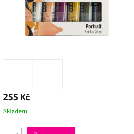
255 Kč
Měrná
Skladem
cena: