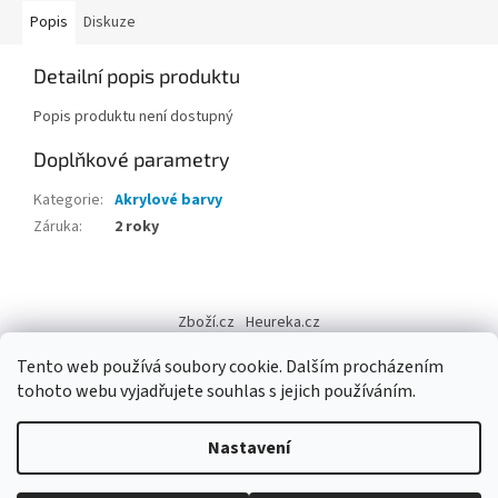
Popis
Diskuze
Detailní popis produktu
Popis produktu není dostupný
Doplňkové parametry
Kategorie
:
Akrylové barvy
Záruka
:
2 roky
Z
á
Zboží.cz
Heureka.cz
p
a
Tento web používá soubory cookie. Dalším procházením
t
tohoto webu vyjadřujete souhlas s jejich používáním.
í
Vytvořil Shoptet
Nastavení