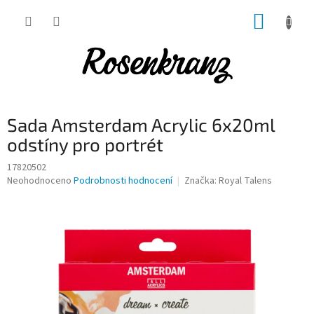
Přejít
NÁKUP
na
obsah
KOŠÍK
Sada Amsterdam Acrylic 6x20ml
odstíny pro portrét
17820502
Průměrné
Neohodnoceno
Podrobnosti hodnocení
Značka:
Royal Talens
hodnocení
produktu
je
0,0
z
5
hvězdiček.