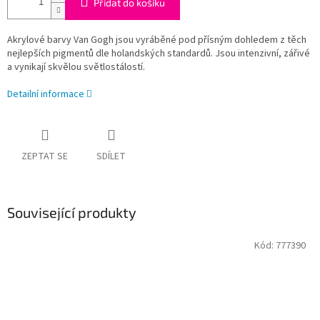
Přidat do košíku
Akrylové barvy Van Gogh jsou vyráběné pod přísným dohledem z těch
nejlepších pigmentů dle holandských standardů. Jsou intenzivní, zářivé
a vynikají skvělou světlostálostí.
Detailní informace
ZEPTAT SE
SDÍLET
Související produkty
Kód:
777390