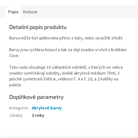
Popis
Diskuze
Detailní popis produktu
Barva může být aplikována přímo z tuby, nebo se ještě zředit.
Barvy jsou rychleschnoucí a tak se dají snadno vrstvit v krátkém
čase.
Tato sada obsahuje 10 základních odstínů, z kterých se velice
snadno vymíchávají odstíny, lesklé akrylové médium 75ml, 2
ploché syntetické štětce, velikost č. 4 a č. 10, a 2 kalíšky na
paletu.
Doplňkové parametry
Kategorie
:
Akrylové barvy
Záruka
:
2 roky
Z