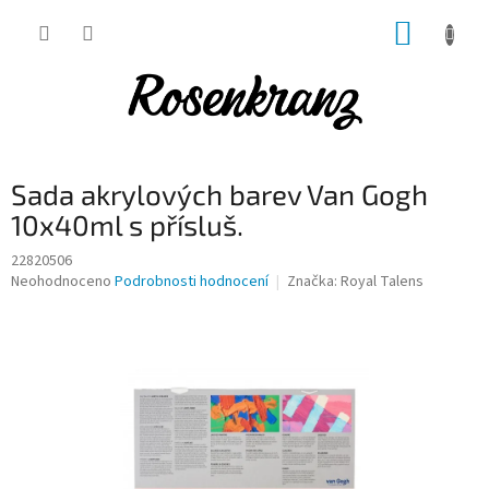
Přejít
NÁKUP
na
obsah
KOŠÍK
Sada akrylových barev Van Gogh
10x40ml s přísluš.
22820506
Průměrné
Neohodnoceno
Podrobnosti hodnocení
Značka:
Royal Talens
hodnocení
produktu
je
0,0
z
5
hvězdiček.