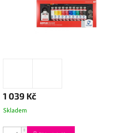
1 039 Kč
Měrná
Skladem
cena: