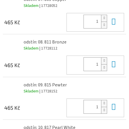
Skladem
| 17728052
Do 
465 Kč
odstín: 08. 811 Bronze
Skladem
| 17728112
Do 
465 Kč
odstín: 09. 815 Pewter
Skladem
| 17728152
Do 
465 Kč
odstín: 10. 817 Pearl White