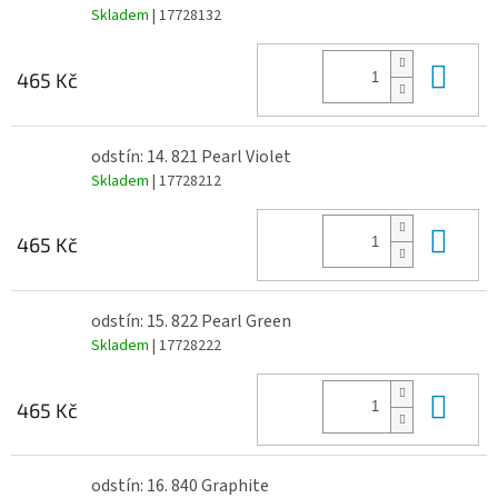
Skladem
| 17728132
Do 
465 Kč
odstín: 14. 821 Pearl Violet
Skladem
| 17728212
Do 
465 Kč
odstín: 15. 822 Pearl Green
Skladem
| 17728222
Do 
465 Kč
odstín: 16. 840 Graphite