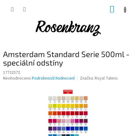
Přejít
NÁKUP
na
obsah
KOŠÍK
Amsterdam Standard Serie 500ml -
speciální odstíny
17722572
Průměrné
Neohodnoceno
Podrobnosti hodnocení
Značka:
Royal Talens
hodnocení
produktu
je
0,0
z
5
hvězdiček.