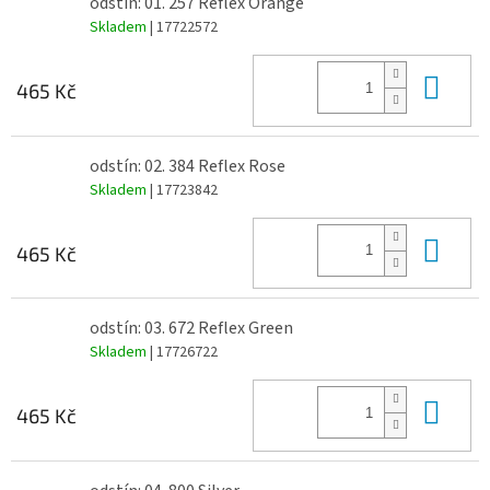
odstín: 01. 257 Reflex Orange
Skladem
| 17722572
Do 
465 Kč
odstín: 02. 384 Reflex Rose
Skladem
| 17723842
Do 
465 Kč
odstín: 03. 672 Reflex Green
Skladem
| 17726722
Do 
465 Kč