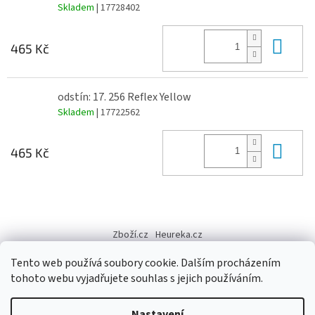
Skladem
| 17728402
Do 
465 Kč
odstín: 17. 256 Reflex Yellow
Skladem
| 17722562
Do 
465 Kč
Z
á
Zboží.cz
Heureka.cz
p
a
Tento web používá soubory cookie. Dalším procházením
t
tohoto webu vyjadřujete souhlas s jejich používáním.
í
Vytvořil Shoptet
Nastavení