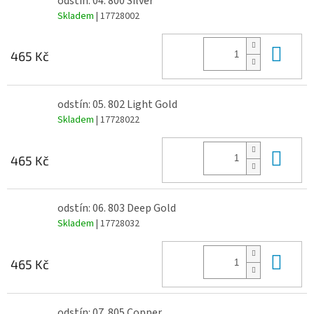
odstín: 04. 800 Silver
Skladem
| 17728002
Do 
465 Kč
odstín: 05. 802 Light Gold
Skladem
| 17728022
Do 
465 Kč
odstín: 06. 803 Deep Gold
Skladem
| 17728032
Do 
465 Kč
odstín: 07. 805 Copper