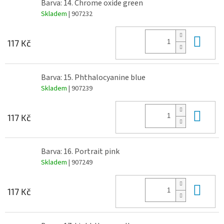
Barva: 14. Chrome oxide green
Skladem
| 907232
Do 
117 Kč
Barva: 15. Phthalocyanine blue
Skladem
| 907239
Do 
117 Kč
Barva: 16. Portrait pink
Skladem
| 907249
Do 
117 Kč