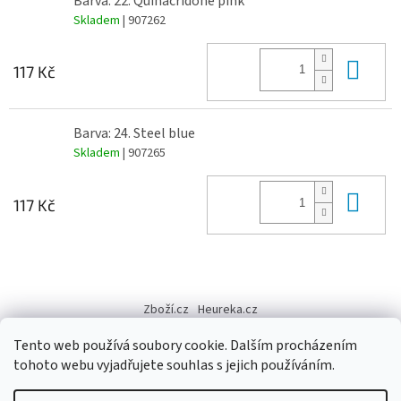
Barva: 22. Quinacridone pink
Skladem
| 907262
Do 
117 Kč
Barva: 24. Steel blue
Skladem
| 907265
Do 
117 Kč
Z
á
Zboží.cz
Heureka.cz
p
a
Tento web používá soubory cookie. Dalším procházením
t
tohoto webu vyjadřujete souhlas s jejich používáním.
í
Vytvořil Shoptet