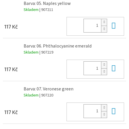
Barva: 05. Naples yellow
Skladem
| 907211
Do 
117 Kč
Barva: 06. Phthalocyanine emerald
Skladem
| 907219
Do 
117 Kč
Barva: 07. Veronese green
Skladem
| 907220
Do 
117 Kč