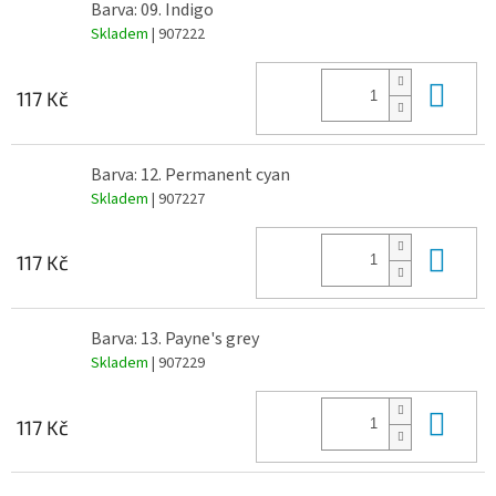
Barva: 09. Indigo
Skladem
| 907222
Do 
117 Kč
Barva: 12. Permanent cyan
Skladem
| 907227
Do 
117 Kč
Barva: 13. Payne's grey
Skladem
| 907229
Do 
117 Kč