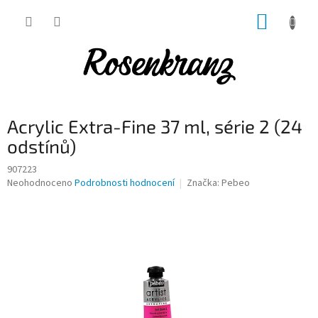
Přejít
NÁKUP
na
obsah
KOŠÍK
Acrylic Extra-Fine 37 ml, série 2 (24
odstínů)
907223
Průměrné
Neohodnoceno
Podrobnosti hodnocení
Značka:
Pebeo
hodnocení
produktu
je
0,0
z
5
hvězdiček.