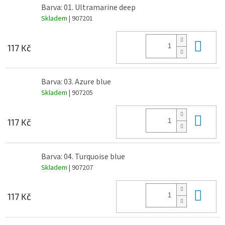
Barva: 01. Ultramarine deep
Skladem
| 907201
Do 
117 Kč
Barva: 03. Azure blue
Skladem
| 907205
Do 
117 Kč
Barva: 04. Turquoise blue
Skladem
| 907207
Do 
117 Kč