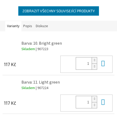
ZOBRAZIT VŠECHNY SOUVISEJÍCÍ PRODUKTY
Varianty
Popis
Diskuze
Barva: 10. Bright green
Skladem
| 907223
Do 
117 Kč
Barva: 11. Light green
Skladem
| 907224
Do 
117 Kč