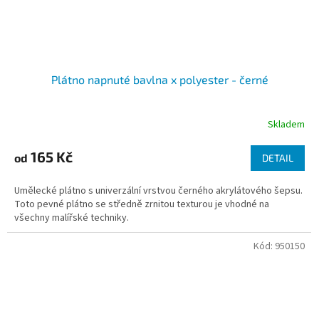
Plátno napnuté bavlna x polyester - černé
Skladem
165 Kč
od
DETAIL
Umělecké plátno s univerzální vrstvou černého akrylátového šepsu.
Toto pevné plátno se středně zrnitou texturou je vhodné na
všechny malířské techniky.
Kód:
950150