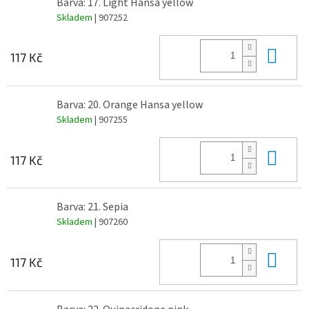
Barva: 17. Light Hansa yellow
Skladem
| 907252
Do 
117 Kč
Barva: 20. Orange Hansa yellow
Skladem
| 907255
Do 
117 Kč
Barva: 21. Sepia
Skladem
| 907260
Do 
117 Kč