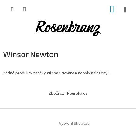
Přejít
NÁKUP
na
obsah
KOŠÍK
Winsor Newton
Žádné produkty značky
Winsor Newton
nebyly nalezeny...
Z
á
Zboží.cz
Heureka.cz
p
a
t
í
Vytvořil Shoptet