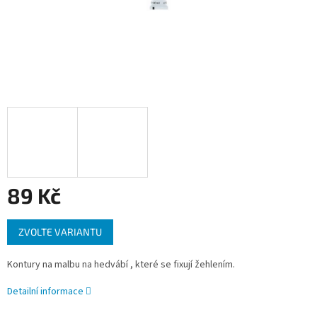
89 Kč
Měrná
ZVOLTE VARIANTU
cena:
Kontury na malbu na hedvábí , které se fixují žehlením.
Detailní informace