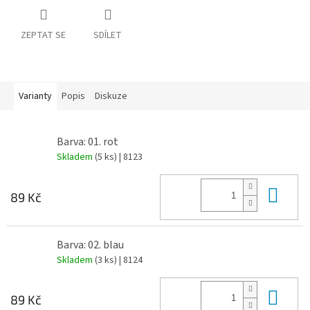
ZEPTAT SE
SDÍLET
Varianty
Popis
Diskuze
Barva: 01. rot
Skladem
(5 ks)
| 8123
Do 
89 Kč
Barva: 02. blau
Skladem
(3 ks)
| 8124
Do 
89 Kč