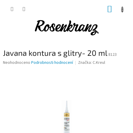
Přejít
NÁKUP
na
obsah
KOŠÍK
Javana kontura s glitry- 20 ml
8123
Průměrné
Neohodnoceno
Podrobnosti hodnocení
Značka:
C.Kreul
hodnocení
produktu
je
0,0
z
5
hvězdiček.