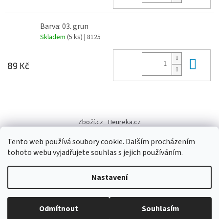
Barva: 03. grun
Skladem
(5 ks)
| 8125
Do 
89 Kč
Z
á
Zboží.cz
Heureka.cz
p
a
Tento web používá soubory cookie. Dalším procházením
t
tohoto webu vyjadřujete souhlas s jejich používáním.
í
Vytvořil Shoptet
Nastavení
Copyright 2026
Výtvarné potřeby - hedvábí.cz
. Všechna práva
Odmítnout
Souhlasím
vyhrazena.
Upravit nastavení cookies