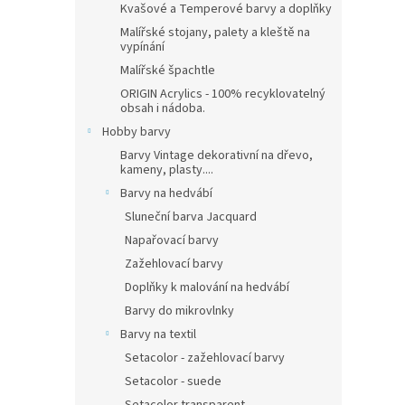
Kvašové a Temperové barvy a doplňky
Malířské stojany, palety a kleště na
vypínání
Malířské špachtle
ORIGIN Acrylics - 100% recyklovatelný
obsah i nádoba.
Hobby barvy
Barvy Vintage dekorativní na dřevo,
kameny, plasty....
Barvy na hedvábí
Sluneční barva Jacquard
Napařovací barvy
Zažehlovací barvy
Doplňky k malování na hedvábí
Barvy do mikrovlnky
Barvy na textil
Setacolor - zažehlovací barvy
Setacolor - suede