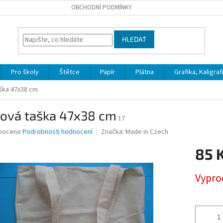
OBCHODNÍ PODMÍNKY
HLEDAT
Pro školy
Štětce
Papír
Plátna
Grafika, Kaligraf
ška 47x38 cm
žová taška 47x38 cm
17
né
noceno
Podrobnosti hodnocení
Značka:
Made in Czech
ní
85 
u
Měrná
Vypro
cena:
ek.