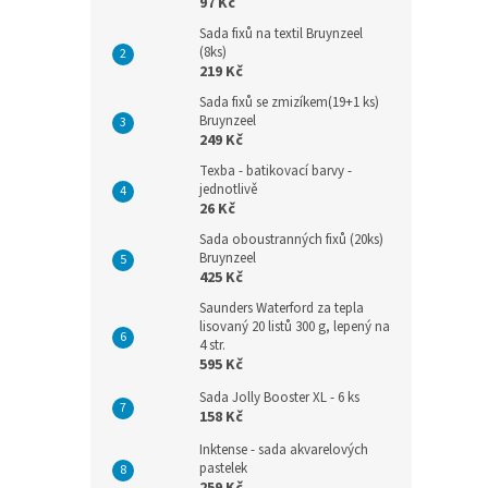
97 Kč
Sada fixů na textil Bruynzeel
(8ks)
219 Kč
Sada fixů se zmizíkem(19+1 ks)
Bruynzeel
249 Kč
Texba - batikovací barvy -
jednotlivě
26 Kč
Sada oboustranných fixů (20ks)
Bruynzeel
425 Kč
Saunders Waterford za tepla
lisovaný 20 listů 300 g, lepený na
4 str.
595 Kč
Sada Jolly Booster XL - 6 ks
158 Kč
Inktense - sada akvarelových
pastelek