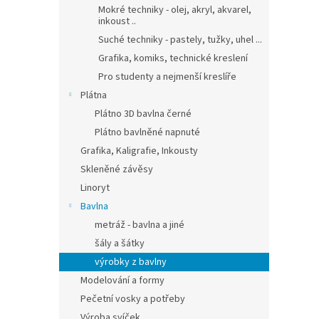
Mokré techniky - olej, akryl, akvarel,
inkoust ..
Suché techniky - pastely, tužky, uhel ...
Grafika, komiks, technické kreslení
Pro studenty a nejmenší kreslíře
Plátna
Plátno 3D bavlna černé
Plátno bavlněné napnuté
Grafika, Kaligrafie, Inkousty
Skleněné závěsy
Linoryt
Bavlna
metráž - bavlna a jiné
šály a šátky
výrobky z bavlny
Modelování a formy
Pečetní vosky a potřeby
Výroba svíček