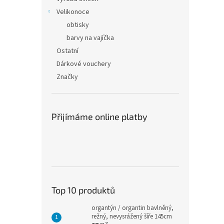
Velikonoce
obtisky
barvy na vajíčka
Ostatní
Dárkové vouchery
Značky
Přijímáme online platby
Top 10 produktů
organtýn / organtin bavlněný,
režný, nevysrážený šíře 145cm