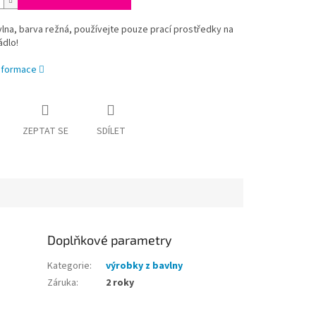
na, barva režná, používejte pouze prací prostředky na
ádlo!
informace
ZEPTAT SE
SDÍLET
Doplňkové parametry
Kategorie
:
výrobky z bavlny
Záruka
:
2 roky