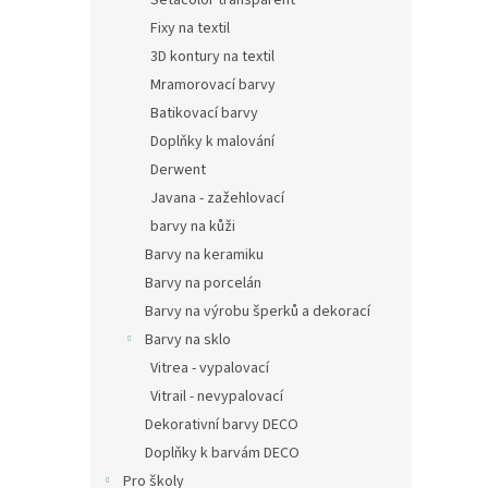
Setacolor transparent
Fixy na textil
3D kontury na textil
Mramorovací barvy
Batikovací barvy
Doplňky k malování
Derwent
Javana - zažehlovací
barvy na kůži
Barvy na keramiku
Barvy na porcelán
Barvy na výrobu šperků a dekorací
Barvy na sklo
Vitrea - vypalovací
Vitrail - nevypalovací
Dekorativní barvy DECO
Doplňky k barvám DECO
Pro školy