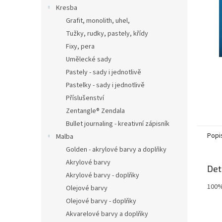
n
Kresba
e
Grafit, monolith, uhel,
l
Tužky, rudky, pastely, křídy
Fixy, pera
Umělecké sady
Pastely - sady i jednotlivě
Pastelky - sady i jednotlivě
Příslušenství
Zentangle® Zendala
Bullet journaling - kreativní zápisník
Popi
Malba
Golden - akrylové barvy a doplňky
Akrylové barvy
Det
Akrylové barvy - doplňky
100%
Olejové barvy
Olejové barvy - doplňky
Akvarelové barvy a doplňky