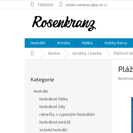
Přejít
776593103
radekrosenkranz@post.cz
na
obsah
Hedvábí
Kresba
Malba
Hobby barvy
Domů
Bavlna
výrobky z bavlny
Plážová ta
P
Plá
o
Přeskočit
s
Průměr
Neohod
Kategorie
kategorie
t
hodnoce
r
produkt
Hedvábí
a
je
hedvábné šátky
0,0
n
z
hedvábné šály
n
5
í
rámečky s vypnutým hedvábím
hvězdič
p
hedvábná metráž
a
ostatní hedvábí