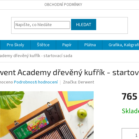
OBCHODNÍ PODMÍNKY
HLEDAT
Pro školy
Štětce
Papír
Plátna
Grafika, Kaligraf
demy dřevěný kufřík - startovací sada
ent Academy dřevěný kufřík - startov
né
noceno
Podrobnosti hodnocení
Značka:
Derwent
ní
765
u
Měrná
Skla
cena:
ek.