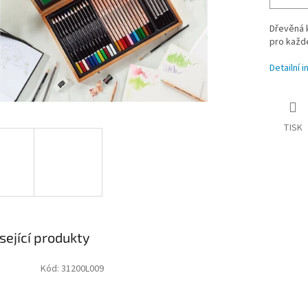
Dřevěná 
pro každé
Detailní 
TISK
sející produkty
Kód:
31200L009