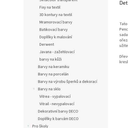
Setacolor transparent
Det
Fixy na textil
3D kontury na textil
Mramorovací barvy
Tato
Penc
Batikovací barvy
sada
Doplňky k malování
ořezá
Derwent
užit
Javana - zažehlovací
Dřev
barvy na kůži
kres
Barvy na keramiku
Barvy na porcelán
Barvy na výrobu šperků a dekorací
Barvy na sklo
Vitrea - vypalovací
Vitrail - nevypalovací
Dekorativní barvy DECO
Doplňky k barvám DECO
Pro školy