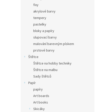
fixy
akrylové barvy
tempery
pastelky
bloky a papíry
slupovací barvy
malování barevným pískem
prstové barvy
Štětce
Štětce na hobby techniky
Štětce na malbu
Sady štětců
Papír
papíry
Art boards
Art books
Skicáky