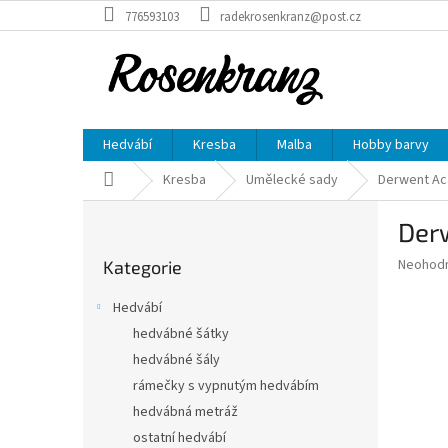
Přejít
776593103
radekrosenkranz@post.cz
na
obsah
Hedvábí
Kresba
Malba
Hobby barvy
Domů
Kresba
Umělecké sady
Derwent Aca
P
Derw
o
Přeskočit
s
Průměr
Neohod
Kategorie
kategorie
t
hodnoce
r
produkt
Hedvábí
a
je
hedvábné šátky
0,0
n
z
hedvábné šály
n
5
í
rámečky s vypnutým hedvábím
hvězdič
p
hedvábná metráž
a
ostatní hedvábí