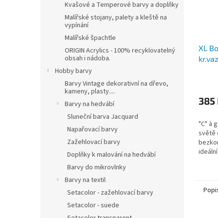
Kvašové a Temperové barvy a doplňky
Malířské stojany, palety a kleště na
vypínání
Malířské špachtle
XL Bo
ORIGIN Acrylics - 100% recyklovatelný
obsah i nádoba.
kr.va
Hobby barvy
Barvy Vintage dekorativní na dřevo,
kameny, plasty....
385
Barvy na hedvábí
Sluneční barva Jacquard
"C" à 
Napařovací barvy
světě 
Zažehlovací barvy
bezkon
ideáln
Doplňky k malování na hedvábí
jemném
Barvy do mikrovlnky
příliš h
Barvy na textil
Popi
Setacolor - zažehlovací barvy
Setacolor - suede