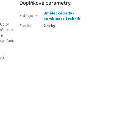
Doplňkové parametry
Umělecké sady -
Kategorie
:
kombinace technik
 Color
Záruka
:
2 roky
mělecká
ně
huje řadu
íjí