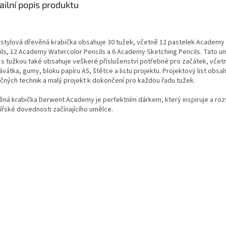
ailní popis produktu
 stylová dřevěná krabička obsahuje 30 tužek, včetně 12 pastelek Academy
ils, 12 Academy Watercolor Pencils a 6 Academy Sketching Pencils. Tato u
 s tužkou také obsahuje veškeré příslušenství potřebné pro začátek, včet
vátka, gumy, bloku papíru A5, štětce a listu projektu. Projektový list obsa
ečných technik a malý projekt k dokončení pro každou řadu tužek.
ěná krabička Derwent Academy je perfektním dárkem, který inspiruje a rozv
lířské dovednosti začínajícího umělce.