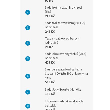
97 Kč
Sada fixů na textil Bruynzeel
(8ks)
219 Kč
Sada fixů se zmizíkem(19+1 ks)
Bruynzeel
249 Kč
Texba - batikovací barvy -
jednotlivě
26 Kč
Sada oboustranných fixů (20ks)
Bruynzeel
425 Kč
Saunders Waterford za tepla
lisovaný 20 listů 300 g, lepený na
4 str.
595 Kč
Sada Jolly Booster XL - 6 ks
158 Kč
Inktense - sada akvarelových
pastelek