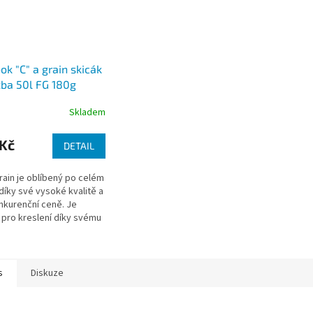
ok "C" a grain skicák
zba 50l FG 180g
Skladem
 Kč
DETAIL
grain je oblíbený po celém
díky své vysoké kvalitě a
kurenční ceně. Je
í pro kreslení díky svému
u zrnu, které není ani
ladké,...
s
Diskuze