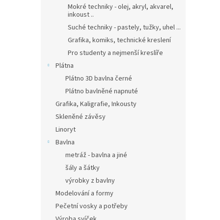
Mokré techniky - olej, akryl, akvarel,
inkoust ..
Suché techniky - pastely, tužky, uhel ...
Grafika, komiks, technické kreslení
Pro studenty a nejmenší kreslíře
Plátna
Plátno 3D bavlna černé
Plátno bavlněné napnuté
Grafika, Kaligrafie, Inkousty
Skleněné závěsy
Linoryt
Bavlna
metráž - bavlna a jiné
šály a šátky
výrobky z bavlny
Modelování a formy
Pečetní vosky a potřeby
Výroba svíček