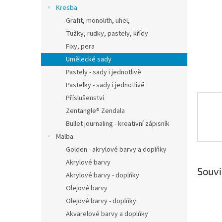
n
Kresba
e
Grafit, monolith, uhel,
l
Tužky, rudky, pastely, křídy
Fixy, pera
Umělecké sady
Pastely - sady i jednotlivě
Pastelky - sady i jednotlivě
Příslušenství
Zentangle® Zendala
Bullet journaling - kreativní zápisník
Malba
Golden - akrylové barvy a doplňky
Akrylové barvy
Souvi
Akrylové barvy - doplňky
Olejové barvy
Olejové barvy - doplňky
Akvarelové barvy a doplňky