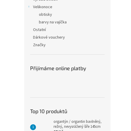
Velikonoce
obtisky
barvy na vajíčka
Ostatní
Dárkové vouchery
Značky
Přijímáme online platby
Top 10 produktů
organtýn / organtin bavlněný,
režný, nevysrážený šíře 145cm